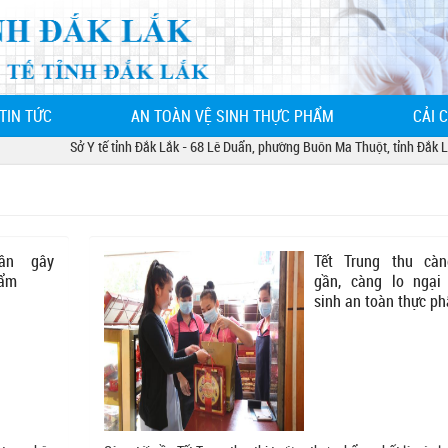
TIN TỨC
AN TOÀN VỆ SINH THỰC PHẨM
CẢI 
Sở Y tế tỉnh Đắk Lắk - 68 Lê Duẩn, phường Buôn Ma Thuột, tỉnh Đắk Lắk
ân gây
Tết Trung thu cà
hẩm
gần, càng lo ngại
sinh an toàn thực p