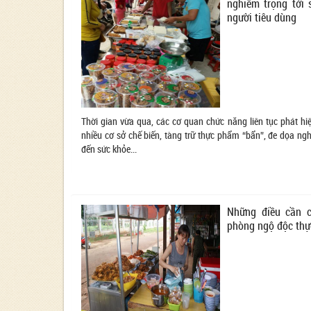
nghiêm trọng tới 
người tiêu dùng
Thời gian vừa qua, các cơ quan chức năng liên tục phát hiệ
nhiều cơ sở chế biến, tàng trữ thực phẩm “bẩn”, đe dọa ng
đến sức khỏe...
Những điều cần 
phòng ngộ độc th