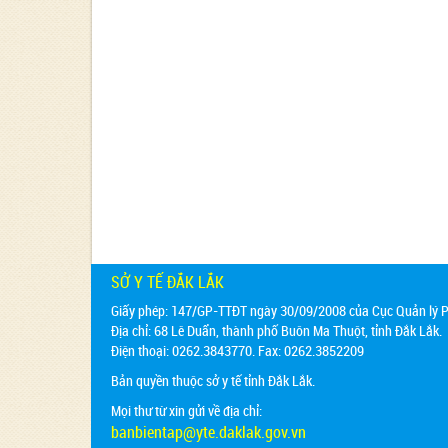
SỞ Y TẾ ĐẮK LẮK
Giấy phép: 147/GP-TTĐT ngày 30/09/2008 của Cục Quản lý Ph
Địa chỉ:
68 Lê Duẩn, thành phố Buôn Ma Thuột, tỉnh Đắk Lắk.
Điện thoại: 0262.3843770. Fax: 0262.3852209
Bản quyền thuộc sở y tế tỉnh Đắk Lắk.
Mọi thư từ xin gửi về địa chỉ:
banbientap@yte.daklak.gov.vn