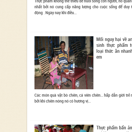
Thực phẩm không thể thiếu để nuôi sống con người, nó quan
nhất bởi nó cung cấp năng lượng cho cuộc sống để duy tr
động . Ngày nay khi điều...
Mối nguy hại về a
sinh thực phẩm 
loại thức ăn nhan
em
Các món quà vặt bò chiên, cá viên chiên... hấp dẫn giới trẻ 
bởi khi chiên nóng nó có hương vị...
Thực phẩm bẩn ả