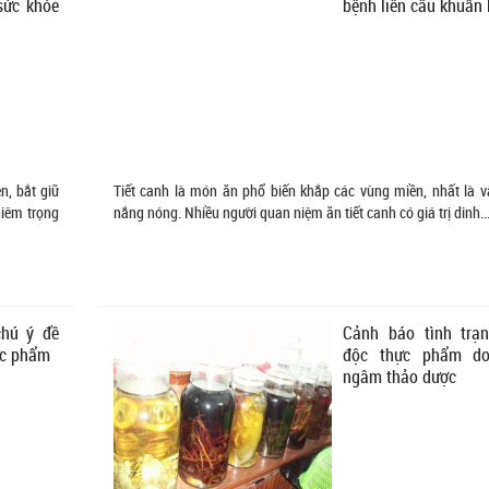
sức khỏe
bệnh liên cầu khuẩn 
n, bắt giữ
Tiết canh là món ăn phổ biến khắp các vùng miền, nhất là 
hiêm trọng
nắng nóng. Nhiều người quan niệm ăn tiết canh có giá trị dinh..
chú ý đề
Cảnh báo tình trạ
ực phẩm
độc thực phẩm do
ngâm thảo dược