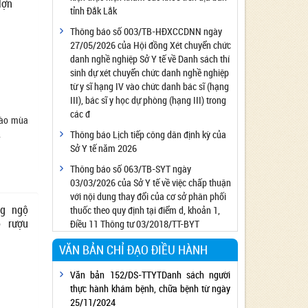
lợn
tỉnh Đắk Lắk
Công bố đủ điều kiện cung cấp dịch vụ diệt
côn trùng, diệt khuẩn bằng chế phẩm
Thông báo số 003/TB-HĐXCCDNN ngày
27/05/2026 của Hội đồng Xét chuyển chức
Công bố cơ sở đủ điều kiện quan trắc môi
danh nghề nghiệp Sở Y tế về Danh sách thí
trường lao động
sinh dự xét chuyển chức danh nghề nghiệp
Công bố hồ sơ về trang thiết bị y tế
từ y sĩ hạng IV vào chức danh bác sĩ (hạng
Công bố cơ sở đủ điều kiện tiêm chủng
III), bác sĩ y học dự phòng (hạng III) trong
các đ
Cơ sở Massage đủ điều kiện hoạt động
vào mùa
.
Thông báo Lịch tiếp công dân định kỳ của
Cơ sở thẩm mỹ đủ điều kiện hoạt động
Sở Y tế năm 2026
Thông báo số 063/TB-SYT ngày
03/03/2026 của Sở Y tế về việc chấp thuận
với nội dung thay đổi của cơ sở phân phối
ng ngộ
thuốc theo quy định tại điểm d, khoản 1,
 rượu
Điều 11 Thông tư 03/2018/TT-BYT
VĂN BẢN CHỈ ĐẠO ĐIỀU HÀNH
Văn bản 152/DS-TTYTDanh sách người
thực hành khám bệnh, chữa bệnh từ ngày
25/11/2024