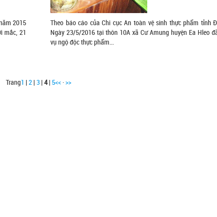
 năm 2015
Theo báo cáo của Chi cục An toàn vệ sinh thực phẩm tỉnh Đ
i mắc, 21
Ngày 23/5/2016 tại thôn 10A xã Cư Amung huyện Ea Hleo đã
vụ ngộ độc thực phẩm...
Trang
1
|
2
|
3
|
4
|
5
<<
·
>>