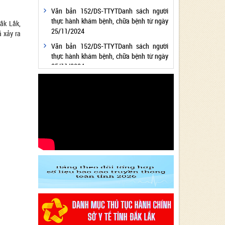
Văn bản 152/DS-TTYTDanh sách người
thực hành khám bệnh, chữa bệnh từ ngày
ắk Lắk,
25/11/2024
 xảy ra
Văn bản 152/DS-TTYTDanh sách người
thực hành khám bệnh, chữa bệnh từ ngày
25/11/2024
Văn bản 24/KH-SYTvề việc thực hiện
Chương trình hành động thực hiện Nghị
quyết số 01/NQ-CP ngày 05/01/2024 của
Chính phủ về nhiệm vụ, giải pháp chủ yếu
thực hiện Kế hoạch phát triển kinh tế - xã
hội và Dự toán ngân sách nhà nước năm
2024 - Lĩnh vực Y tế
Văn bản 24/KH-SYT về việc thực hiện
Chương trình hành động thực hiện Nghị
quyết số 01/NQ-CP ngày 05/01/2024 của
Chính phủ về nhiệm vụ, giải pháp chủ yếu
thực hiện Kế hoạch phát triển kinh tế - xã
hội và Dự toán ngân sách nhà nước năm
2024 - Lĩnh vực Y tế