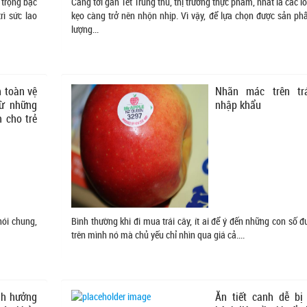
 trọng bậc
Càng tới gần Tết Trung thu, thị trường thực phẩm, nhất là các l
ì sức lao
kẹo càng trở nên nhộn nhịp. Vì vậy, để lựa chọn được sản p
lượng...
n toàn vệ
Nhãn mác trên tr
từ những
nhập khẩu
h cho trẻ
nói chung,
Bình thường khi đi mua trái cây, ít ai để ý đến những con số 
trên mình nó mà chủ yếu chỉ nhìn qua giá cả....
nh hưởng
Ăn tiết canh dễ bị