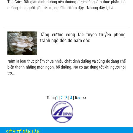
Thịt Cóc: Rất giàu dinh dưỡng nên thường được dùng làm thực phẩm bổ
dưỡng cho người già, trẻ em, người mới ốm dậy... Nhưng đây lại là...
Tăng cường công tác tuyên truyền phòng
tránh ngộ độc do nấm độc
Nấm là loại thực phẩm chứa nhiều chất dinh dưỡng và cũng dễ dàng chế
biến thành những món ngon, bổ dưỡng. Nó có tác dụng tốt khi người nội
trợ...
Trang
1
|
2
|
3
|
4
|
5
<<
· >>
SỞ Y TẾ ĐẮK LẮK