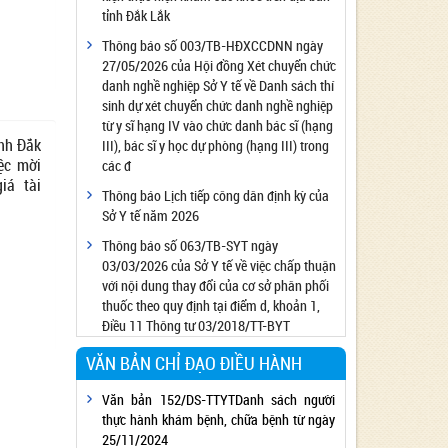
tỉnh Đắk Lắk
Công bố đủ điều kiện cung cấp dịch vụ diệt
côn trùng, diệt khuẩn bằng chế phẩm
Thông báo số 003/TB-HĐXCCDNN ngày
27/05/2026 của Hội đồng Xét chuyển chức
Công bố cơ sở đủ điều kiện quan trắc môi
danh nghề nghiệp Sở Y tế về Danh sách thí
trường lao động
sinh dự xét chuyển chức danh nghề nghiệp
Công bố hồ sơ về trang thiết bị y tế
từ y sĩ hạng IV vào chức danh bác sĩ (hạng
ỉnh Đắk
Công bố cơ sở đủ điều kiện tiêm chủng
III), bác sĩ y học dự phòng (hạng III) trong
ệc mời
các đ
Cơ sở Massage đủ điều kiện hoạt động
iá tài
Thông báo Lịch tiếp công dân định kỳ của
Cơ sở thẩm mỹ đủ điều kiện hoạt động
Sở Y tế năm 2026
Thông báo số 063/TB-SYT ngày
03/03/2026 của Sở Y tế về việc chấp thuận
với nội dung thay đổi của cơ sở phân phối
thuốc theo quy định tại điểm d, khoản 1,
Điều 11 Thông tư 03/2018/TT-BYT
VĂN BẢN CHỈ ĐẠO ĐIỀU HÀNH
Văn bản 152/DS-TTYTDanh sách người
thực hành khám bệnh, chữa bệnh từ ngày
25/11/2024