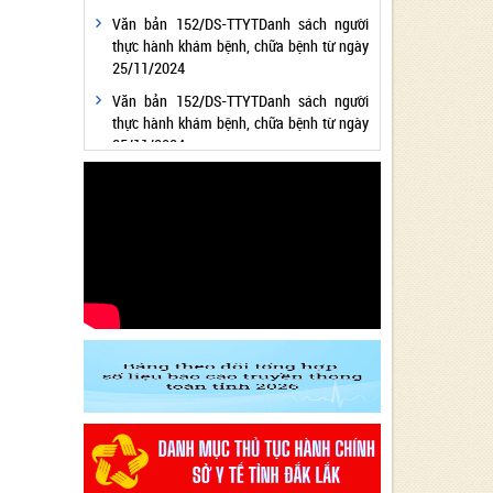
Văn bản 152/DS-TTYTDanh sách người
thực hành khám bệnh, chữa bệnh từ ngày
25/11/2024
Văn bản 152/DS-TTYTDanh sách người
thực hành khám bệnh, chữa bệnh từ ngày
25/11/2024
Văn bản 24/KH-SYTvề việc thực hiện
Chương trình hành động thực hiện Nghị
quyết số 01/NQ-CP ngày 05/01/2024 của
Chính phủ về nhiệm vụ, giải pháp chủ yếu
thực hiện Kế hoạch phát triển kinh tế - xã
hội và Dự toán ngân sách nhà nước năm
2024 - Lĩnh vực Y tế
Văn bản 24/KH-SYT về việc thực hiện
Chương trình hành động thực hiện Nghị
quyết số 01/NQ-CP ngày 05/01/2024 của
Chính phủ về nhiệm vụ, giải pháp chủ yếu
thực hiện Kế hoạch phát triển kinh tế - xã
hội và Dự toán ngân sách nhà nước năm
2024 - Lĩnh vực Y tế