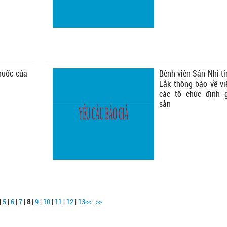
huốc của
Bệnh viện Sản Nhi t
Lắk thông báo về vi
các tổ chức định g
sản
|
5
|
6
|
7
|
8
|
9
|
10
|
11
|
12
|
13
<<
·
>>