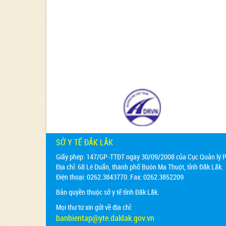
SỞ Y TẾ ĐẮK LẮK
Giấy phép: 147/GP-TTĐT ngày 30/09/2008 của Cục Quản lý Ph
Địa chỉ:
68 Lê Duẩn, thành phố Buôn Ma Thuột, tỉnh Đắk Lắk.
Điện thoại: 0262.3843770. Fax: 0262.3852209
Bản quyền thuộc sở y tế tỉnh Đắk Lắk.
Mọi thư từ xin gửi về địa chỉ:
banbientap@yte.daklak.gov.vn