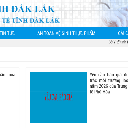
TIN TỨC
AN TOÀN VỆ SINH THỰC PHẨM
CẢI 
Sở Y tế tỉnh Đắk
hầu mua
Yêu cầu báo giá đ
trắc môi trường la
năm 2026 của Trung
tế Phú Hòa