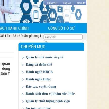
Tiếng Việt
English
Klei Ede
CÁCH HÀNH CHÍNH
CÔNG BỐ HỒ SƠ
 Lắk - 68 Lê Duẩn, phường Buôn Ma Thuột, tỉnh Đắk Lắk
CHUYÊN MỤC
Quản lý nhà nước về y tế
o quan
Chỉ đạo điều hành của ngành
Đảng và đoàn thể
o động
Giá thuốc và dịch vụ
Công đoàn
Hành nghề KBCB
 tâm Y
Kết quả đấu thầu
Đảng
Cấp CCHN KBCB
Hành nghề Dược
Đoàn Thanh niên
Cấp GPHĐ KBCB
Giấy phép ĐĐK KD thuốc
Đào tạo, tuyển dụng
Kế hoạch HD thực hành cấp CCHN KBCB
Quản lý Dược
Thông tin đào tạo, tuyển sinh
Danh sách đơn vị khám sức khỏe
Danh sách đăng ký hành nghề tại cơ sở
Cấp chứng chỉ hành nghề Dược
Thông tin tuyển dụng
DS khám sức khỏe
Quản lý chất lượng bệnh viện
KBCB
Báo cáo đánh giá chất lượng bệnh viện
An toàn sinh học