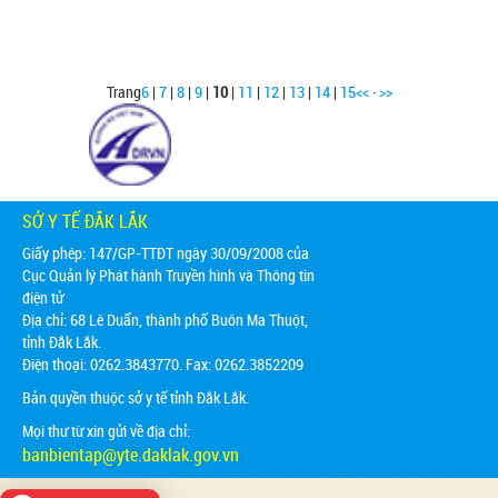
Trang
6
|
7
|
8
|
9
|
10
|
11
|
12
|
13
|
14
|
15
<<
·
>>
SỞ Y TẾ ĐẮK LẮK
Giấy phép: 147/GP-TTĐT ngày 30/09/2008 của
Cục Quản lý Phát hành Truyền hình và Thông tin
điện tử
Địa chỉ:
68 Lê Duẩn, thành phố Buôn Ma Thuột,
tỉnh Đắk Lắk.
Điện thoại: 0262.3843770. Fax: 0262.3852209
Bản quyền thuộc sở y tế tỉnh Đắk Lắk.
Mọi thư từ xin gửi về địa chỉ:
banbientap@yte.daklak.gov.vn