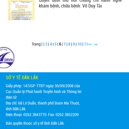
khám bệnh, chữa bệnh: Võ Duy Tài
Trang
2
|
3
|
4
|
5
|
6
|
7
|
8
|
9
|
10
|
11
<<
·
>>
SỞ Y TẾ ĐẮK LẮK
Giấy phép: 147/GP-TTĐT ngày 30/09/2008 của
Cục Quản lý Phát hành Truyền hình và Thông tin
điện tử
Địa chỉ:
68 Lê Duẩn, thành phố Buôn Ma Thuột,
tỉnh Đắk Lắk.
Điện thoại: 0262.3843770. Fax: 0262.3852209
Bản quyền thuộc sở y tế tỉnh Đắk Lắk.