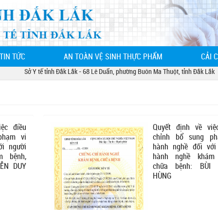
TIN TỨC
AN TOÀN VỆ SINH THỰC PHẨM
CẢI 
Sở Y tế tỉnh Đắk Lắk - 68 Lê Duẩn, phường Buôn Ma Thuột, tỉnh Đắk Lắk
iệc điều
Quyết định về việ
phạm vi
chỉnh bổ sung ph
ới người
hành nghề đối với
m bệnh,
hành nghề khám 
YỄN DUY
chữa bệnh: BÙI
HÙNG