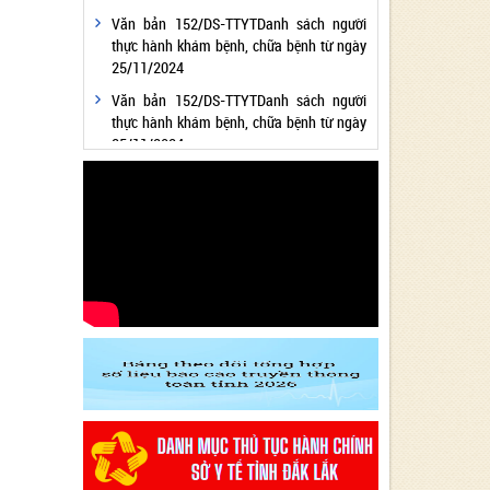
Văn bản 152/DS-TTYTDanh sách người
thực hành khám bệnh, chữa bệnh từ ngày
25/11/2024
Văn bản 152/DS-TTYTDanh sách người
thực hành khám bệnh, chữa bệnh từ ngày
25/11/2024
Văn bản 24/KH-SYTvề việc thực hiện
Chương trình hành động thực hiện Nghị
quyết số 01/NQ-CP ngày 05/01/2024 của
Chính phủ về nhiệm vụ, giải pháp chủ yếu
thực hiện Kế hoạch phát triển kinh tế - xã
hội và Dự toán ngân sách nhà nước năm
2024 - Lĩnh vực Y tế
Văn bản 24/KH-SYT về việc thực hiện
Chương trình hành động thực hiện Nghị
quyết số 01/NQ-CP ngày 05/01/2024 của
Chính phủ về nhiệm vụ, giải pháp chủ yếu
thực hiện Kế hoạch phát triển kinh tế - xã
hội và Dự toán ngân sách nhà nước năm
2024 - Lĩnh vực Y tế