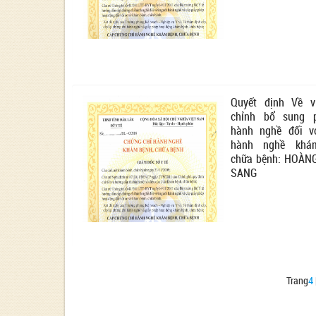
Quyết định Về v
chỉnh bổ sung 
hành nghề đối v
hành nghề khá
chữa bệnh: HOÀN
SANG
Trang
4