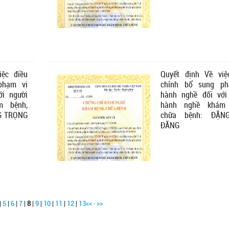
iệc điều
Quyết định Về việ
phạm vi
chỉnh bổ sung ph
ới người
hành nghề đối với
m bệnh,
hành nghề khám 
G TRỌNG
chữa bệnh: ĐẶN
ĐĂNG
|
5
|
6
|
7
|
8
|
9
|
10
|
11
|
12
|
13
<<
·
>>