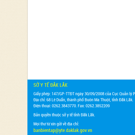
SỞ Y TẾ ĐẮK LẮK
Giấy phép: 147/GP-TTĐT ngày 30/09/2008 của Cục Quản lý Ph
Địa chỉ:
68 Lê Duẩn, thành phố Buôn Ma Thuột, tỉnh Đắk Lắk.
Điện thoại: 0262.3843770. Fax: 0262.3852209
Bản quyền thuộc sở y tế tỉnh Đắk Lắk.
Mọi thư từ xin gửi về địa chỉ:
banbientap@yte.daklak.gov.vn