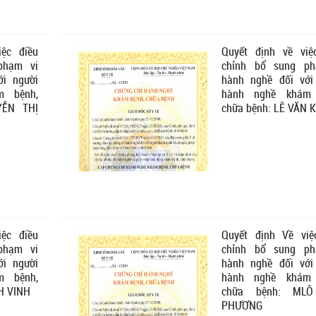
iệc điều
Quyết định về việ
phạm vi
chỉnh bổ sung ph
ới người
hành nghề đối với
m bệnh,
hành nghề khám 
YỄN THỊ
chữa bệnh: LÊ VĂN
iệc điều
Quyết định Về việ
phạm vi
chỉnh bổ sung ph
ới người
hành nghề đối với
m bệnh,
hành nghề khám 
NH VINH
chữa bệnh: ML
PHƯƠNG