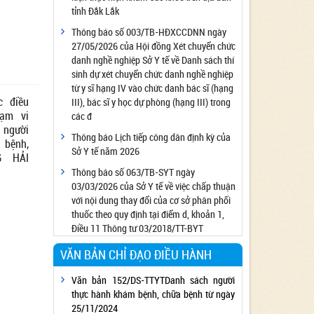
tỉnh Đắk Lắk
Công bố đủ điều kiện cung cấp dịch vụ diệt
côn trùng, diệt khuẩn bằng chế phẩm
Thông báo số 003/TB-HĐXCCDNN ngày
27/05/2026 của Hội đồng Xét chuyển chức
Công bố cơ sở đủ điều kiện quan trắc môi
danh nghề nghiệp Sở Y tế về Danh sách thí
trường lao động
sinh dự xét chuyển chức danh nghề nghiệp
Công bố hồ sơ về trang thiết bị y tế
từ y sĩ hạng IV vào chức danh bác sĩ (hạng
c điều
Công bố cơ sở đủ điều kiện tiêm chủng
III), bác sĩ y học dự phòng (hạng III) trong
ạm vi
các đ
Cơ sở Massage đủ điều kiện hoạt động
 người
Thông báo Lịch tiếp công dân định kỳ của
Cơ sở thẩm mỹ đủ điều kiện hoạt động
bệnh,
Sở Y tế năm 2026
G HẢI
Thông báo số 063/TB-SYT ngày
03/03/2026 của Sở Y tế về việc chấp thuận
với nội dung thay đổi của cơ sở phân phối
thuốc theo quy định tại điểm d, khoản 1,
Điều 11 Thông tư 03/2018/TT-BYT
VĂN BẢN CHỈ ĐẠO ĐIỀU HÀNH
Văn bản 152/DS-TTYTDanh sách người
thực hành khám bệnh, chữa bệnh từ ngày
25/11/2024