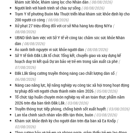
khám sức khỏe, khám sàng lọc cho Nhân dân
( 08/08/2026)
Người lính với hành trình sẻ chia sự sống
( 08/08/2026)
Trạm Y tế phường Buôn Ma Thuột triển khai khám sức khỏe định kỳ cho
200 người có công
( 08/08/2026)
Xử phạt 27 triệu đồng đối với cơ sở Nhà hàng lưu động NiYa
(
08/08/2026)
UBND tỉnh làm việc với Sở Y tế về công tác chăm sóc sức khỏe Nhân
dân
( 08/08/2026)
Áo xanh tình nguyện vì sức khỏe người dân
( 08/08/2026)
Sở Y tế tỉnh Đắk Lắk tổ chức Tổng kết, chuyển giao và xây dựng kế
hoạch duy trì kết quả Dự án bảo vệ trẻ em trong sản xuất cà phê
(
07/08/2026)
Đắk Lắk tăng cường truyền thông nâng cao chất lượng dân số
(
06/08/2026)
Nâng cao năng lực, kỹ năng nghiệp vụ công tác xã hội trong hoạt động
tư pháp đối với người chưa thành niên năm 2026
( 05/08/2026)
Tổ chức tập huấn chuyên môn nghiệp vụ về an toàn thực phẩm năm
2026 trên địa bàn tỉnh Đắk Lắk
( 03/08/2026)
Truyền thông trực tiếp phòng, chống bệnh sốt xuất huyết
( 03/08/2026)
Lan tỏa chính sách nhân văn đến tận thôn, buôn
( 03/08/2026)
Khám sức khỏe định kỳ cho người dân trên địa bàn xã Ea Knốp
(
02/08/2026)
Tăng cường bảo vệ trẻ em và phòng ngừa, giảm thiểu trẻ em lao động