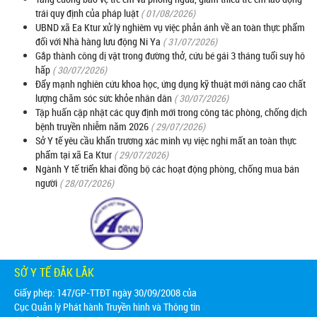
trái quy định của pháp luật
( 01/08/2026)
UBND xã Ea Ktur xử lý nghiêm vụ việc phản ánh về an toàn thực phẩm
đối với Nhà hàng lưu động Ni Ya
( 31/07/2026)
Gắp thành công dị vật trong đường thở, cứu bé gái 3 tháng tuổi suy hô
hấp
( 30/07/2026)
Đẩy mạnh nghiên cứu khoa học, ứng dụng kỹ thuật mới nâng cao chất
lượng chăm sóc sức khỏe nhân dân
( 30/07/2026)
Tập huấn cập nhật các quy định mới trong công tác phòng, chống dịch
bệnh truyền nhiễm năm 2026
( 29/07/2026)
Sở Y tế yêu cầu khẩn trương xác minh vụ việc nghi mất an toàn thực
phẩm tại xã Ea Ktur
( 29/07/2026)
Ngành Y tế triển khai đồng bộ các hoạt động phòng, chống mua bán
người
( 28/07/2026)
SỞ Y TẾ ĐẮK LẮK
Giấy phép: 147/GP-TTĐT ngày 30/09/2008 của
Cục Quản lý Phát hành Truyền hình và Thông tin