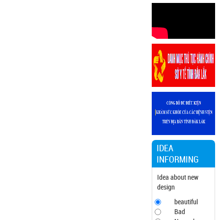
25/11/2024
Document
152/DS-
TTYTDanh sách
người thực hành
khám bệnh,
chữa bệnh từ
ngày
25/11/2024
Document
24/KH-SYTvề
việc thực hiện
Chương trình
hành động thực
IDEA
hiện Nghị quyết
INFORMING
số 01/NQ-CP
ngày
Idea about new
05/01/2024 của
design
Chính phủ về
beautiful
nhiệm vụ, giải
Bad
pháp chủ yếu