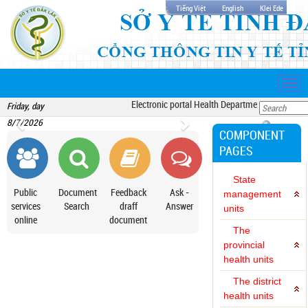
Tiếng Việt
English
Klei Ede
Togg
navi
Electronic portal Health Department Dak Lak
Friday, day
8/7/2026
COMPONENT
PAGES
State
Public
Document
Feedback
Ask -
management
services
Search
draff
Answer
units
online
document
The
provincial
health units
The district
health units