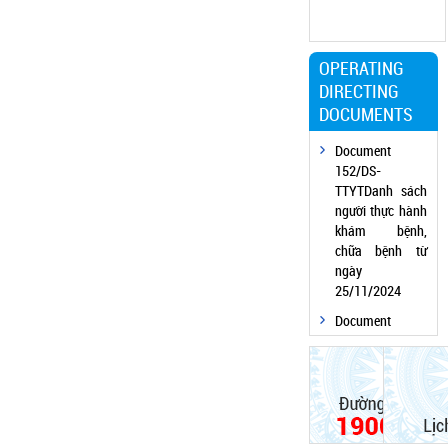
Toggl
navig
OPERATING
DIRECTING
DOCUMENTS
Document
152/DS-
TTYTDanh sách
người thực hành
khám bệnh,
chữa bệnh từ
ngày
25/11/2024
Document
152/DS-
TTYTDanh sách
người thực hành
khám bệnh,
chữa bệnh từ
ngày