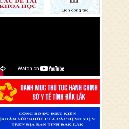
nước năm 2024 - Lĩnh vực Y tế
Văn bản 24/KH-SYT về việc thực hiện Chương trình hành
động thực hiện Nghị quyết số 01/NQ-CP ngày 05/01/2024
của Chính phủ về nhiệm vụ, giải pháp chủ yếu thực hiện Kế
hoạch phát triển kinh tế - xã hội và Dự toán ngân sách nhà
nước năm 2024 - Lĩnh vực Y tế
Văn bản 24/KH-SYT về việc thực hiện Chương trình hành
động thực hiện Nghị quyết số 01/NQ-CP ngày 05/01/2024
của Chính phủ về nhiệm vụ, giải pháp chủ yếu thực hiện Kế
hoạch phát triển kinh tế - xã hội và Dự toán ngân sách nhà
nước năm 2024 - Lĩnh vực Y tế
Văn bản 90/KH-BCĐ-PH06 thực hiện chiến lược Quốc gia về
phòng, chống tác hại của Thuốc lá đến năm 2030.
Văn bản 27/KH-SYT thực hiện Nghị quyết số 01/NQ-CP
ngày 06/01/2023 của Chính phủ về nhiệm vụ, giải pháp chủ
yếu thực hiện kế hoạch phát triển kinh tế - xã hội, Dự toán
ngân sách nhà nước và cải thiện môi trường kinh doanh,
nâng cao năng lực cạnh tranh quốc gia năm 2023 Lĩnh vực
Y tế