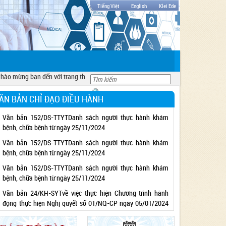
Tiếng Việt
English
Klei Ede
o mừng bạn đến với trang thông tin sở y tế tỉnh Đắk Lăk
ĂN BẢN CHỈ ĐẠO ĐIỀU HÀNH
Văn bản 152/DS-TTYTDanh sách người thực hành khám
bệnh, chữa bệnh từ ngày 25/11/2024
Văn bản 152/DS-TTYTDanh sách người thực hành khám
bệnh, chữa bệnh từ ngày 25/11/2024
Văn bản 152/DS-TTYTDanh sách người thực hành khám
bệnh, chữa bệnh từ ngày 25/11/2024
Văn bản 24/KH-SYTvề việc thực hiện Chương trình hành
động thực hiện Nghị quyết số 01/NQ-CP ngày 05/01/2024
của Chính phủ về nhiệm vụ, giải pháp chủ yếu thực hiện Kế
hoạch phát triển kinh tế - xã hội và Dự toán ngân sách nhà