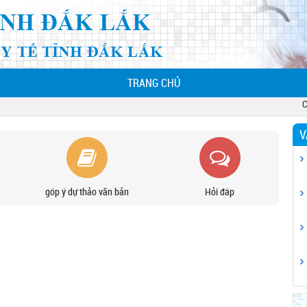
(CURRENT)
TRANG CHỦ
Chà
V
góp ý dự thảo văn bản
Hỏi đáp