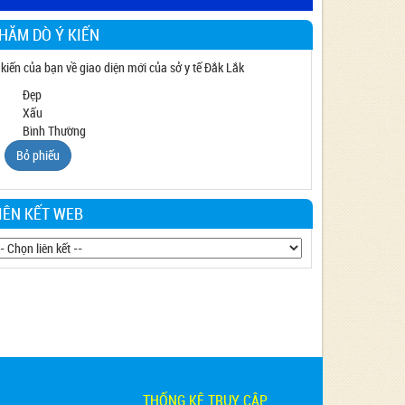
HĂM DÒ Ý KIẾN
 kiến của bạn về giao diện mới của sở y tế Đắk Lắk
Đẹp
Xấu
Bình Thường
Bỏ phiếu
IÊN KẾT WEB
THỐNG KÊ TRUY CẬP