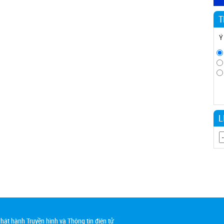
T
Ý
L
át hành Truyền hình và Thông tin điện tử