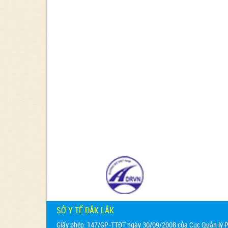
SỞ Y TẾ ĐẮK LẮK
Giấy phép: 147/GP-TTĐT ngày 30/09/2008 của Cục Quản lý Ph