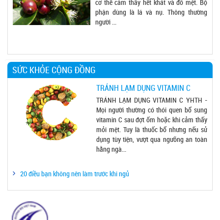
cơ thể cảm thấy hết khát và đỡ mệt. Bộ
phận dùng là lá và nụ. Thông thường
người ...
SỨC KHỎE CỘNG ĐỒNG
TRÁNH LẠM DỤNG VITAMIN C
TRÁNH LẠM DỤNG VITAMIN C YHTH -
Mọi người thường có thói quen bổ sung
vitamin C sau đợt ốm hoặc khi cảm thấy
mỏi mệt. Tuy là thuốc bổ nhưng nếu sử
dụng tùy tiện, vượt qua ngưỡng an toàn
hằng ngà...
20 điều bạn không nên làm trước khi ngủ