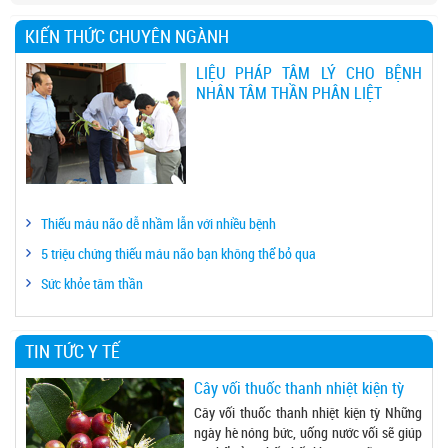
KIẾN THỨC CHUYÊN NGÀNH
LIỆU PHÁP TÂM LÝ CHO BỆNH
NHÂN TÂM THẦN PHÂN LIỆT
Thiếu máu não dễ nhầm lẫn với nhiều bệnh
5 triệu chứng thiếu máu não bạn không thể bỏ qua
Sức khỏe tâm thần
TIN TỨC Y TẾ
Cây vối thuốc thanh nhiệt kiện tỳ
Cây vối thuốc thanh nhiệt kiện tỳ Những
ngày hè nóng bức, uống nước vối sẽ giúp