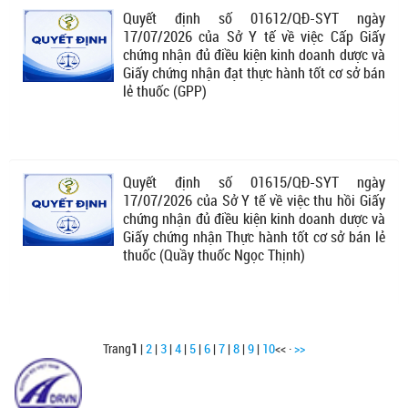
Quyết định số 01612/QĐ-SYT ngày
17/07/2026 của Sở Y tế về việc Cấp Giấy
chứng nhận đủ điều kiện kinh doanh dược và
Giấy chứng nhận đạt thực hành tốt cơ sở bán
lẻ thuốc (GPP)
Quyết định số 01615/QĐ-SYT ngày
17/07/2026 của Sở Y tế về việc thu hồi Giấy
chứng nhận đủ điều kiện kinh doanh dược và
Giấy chứng nhận Thực hành tốt cơ sở bán lẻ
thuốc (Quầy thuốc Ngọc Thịnh)
Trang
1
|
2
|
3
|
4
|
5
|
6
|
7
|
8
|
9
|
10
<< ·
>>