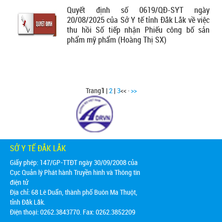
Quyết định số 0619/QĐ-SYT ngày
20/08/2025 của Sở Y tế tỉnh Đắk Lắk về việc
thu hồi Số tiếp nhận Phiếu công bố sản
phẩm mỹ phẩm (Hoàng Thị SX)
Trang
1
|
2
|
3
<< ·
>>
SỞ Y TẾ ĐẮK LẮK
Giấy phép: 147/GP-TTĐT ngày 30/09/2008 của
Cục Quản lý Phát hành Truyền hình và Thông tin
điện tử
Địa chỉ:
68 Lê Duẩn, thành phố Buôn Ma Thuột,
tỉnh Đắk Lắk.
Điện thoại: 0262.3843770. Fax: 0262.3852209