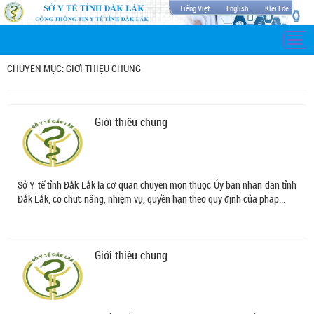
Tiếng Việt
English
Klei Ede
Togg
navi
CHUYÊN MỤC: GIỚI THIỆU CHUNG
Giới thiệu chung
Sở Y tế tỉnh Đắk Lắk là cơ quan chuyên môn thuộc Ủy ban nhân dân tỉnh
Đắk Lắk; có chức năng, nhiệm vụ, quyền hạn theo quy định của pháp...
Giới thiệu chung