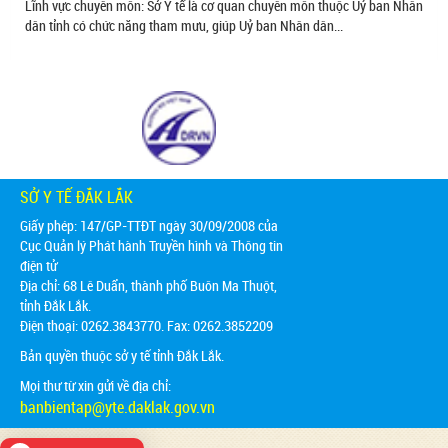
Lĩnh vực chuyên môn: Sở Y tế là cơ quan chuyên môn thuộc Uỷ ban Nhân
dân tỉnh có chức năng tham mưu, giúp Uỷ ban Nhân dân...
SỞ Y TẾ ĐẮK LẮK
Giấy phép: 147/GP-TTĐT ngày 30/09/2008 của
Cục Quản lý Phát hành Truyền hình và Thông tin
điện tử
Địa chỉ:
68 Lê Duẩn, thành phố Buôn Ma Thuột,
tỉnh Đắk Lắk.
Điện thoại: 0262.3843770. Fax: 0262.3852209
Bản quyền thuộc sở y tế tỉnh Đắk Lắk.
Mọi thư từ xin gửi về địa chỉ:
banbientap@yte.daklak.gov.vn