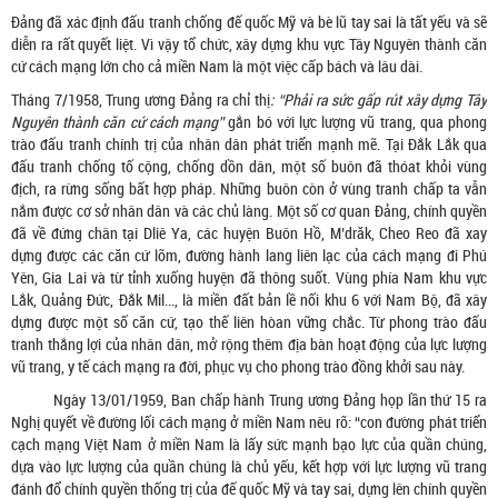
Đảng đã xác định đấu tranh chống đế quốc Mỹ và bè lũ tay sai là tất yếu và sẽ
diễn ra rất quyết liệt. Vì vậy tổ chức, xây dựng khu vực Tây Nguyên thành căn
cứ cách mạng lớn cho cả miền Nam là một việc cấp bách và lâu dài.
Tháng 7/1958, Trung ương Đảng ra chỉ thị
: “Phải ra sức gấp rút xây dựng Tây
Nguyên thành căn cứ cách mạng”
gắn bó với lực lượng vũ trang, qua phong
trào đấu tranh chính trị của nhân dân phát triển mạnh mẽ. Tại Đắk Lắk qua
đấu tranh chống tố cộng, chống dồn dân, một số buôn đã thóat khỏi vùng
địch, ra rừng sống bất hợp pháp. Những buôn còn ở vùng tranh chấp ta vẫn
nắm được cơ sở nhân dân và các chủ làng. Một số cơ quan Đảng, chính quyền
đã về đứng chân tại Dliê Ya, các huyện Buôn Hồ, M’drăk, Cheo Reo đã xay
dựng được các căn cứ lõm, đường hành lang liên lạc của cách mạng đi Phú
Yên, Gia Lai và từ tỉnh xuống huyện đã thông suốt. Vùng phía Nam khu vực
Lắk, Quảng Đức, Đắk Mil…, là miền đất bản lề nối khu 6 với Nam Bộ, đã xây
dựng được một số căn cứ, tạo thế liên hòan vững chắc. Từ phong trào đấu
tranh thắng lợi của nhân dân, mở rộng thêm địa bàn hoạt động của lực lượng
vũ trang, y tế cách mạng ra đời, phục vụ cho phong trào đồng khởi sau này.
Ngày 13/01/1959, Ban chấp hành Trung ương Đảng họp lần thứ 15 ra
Nghị quyết về đường lối cách mạng ở miền Nam nêu rõ: “con đường phát triển
cạch mạng Việt Nam ở miền Nam là lấy sức mạnh bạo lực của quần chúng,
dựa vào lực lượng của quần chúng là chủ yếu, kết hợp với lực lượng vũ trang
đánh đổ chính quyền thống trị của đế quốc Mỹ và tay sai, dựng lên chính quyền