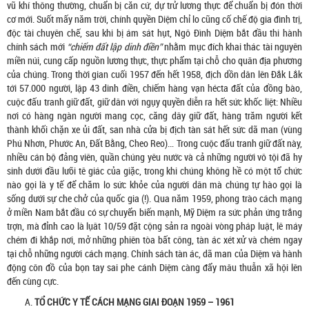
vũ khí thông thường, chuẩn bị căn cứ, dự trử lương thực để chuẩn bị đón thời
cơ mới. Suốt mấy năm trời, chính quyền Diệm chỉ lo cũng cố chế độ gia đình trị,
độc tài chuyên chế, sau khi bị ám sát hụt, Ngô Đình Diệm bắt đầu thi hành
chính sách mới
“chiếm đất lập dinh điền”
nhằm mục đích khai thác tài nguyên
miền núi, cung cấp nguồn lương thực, thực phẩm tại chỗ cho quân địa phương
của chúng. Trong thời gian cuối 1957 đến hết 1958, địch dồn dân lên Đắk Lắk
tới 57.000 người, lập 43 dinh điền, chiếm hàng vạn hécta đất của đồng bào,
cuộc đấu tranh giữ đất, giữ dân với ngụy quyền diễn ra hết sức khốc liệt: Nhiều
nơi có hàng ngàn người mang cọc, căng dây giữ đất, hàng trăm người kết
thành khối chặn xe ủi đất, san nhà cửa bị địch tàn sát hết sức dã man (vùng
Phú Nhơn, Phước An, Đất Bằng, Cheo Reo)… Trong cuộc đấu tranh giữ đất này,
nhiều cán bộ đảng viên, quần chúng yêu nước và cả những người vô tội đã hy
sinh dưới đầu lưỡi tê giác của giặc, trong khi chúng không hề có một tổ chức
nào gọi là y tế để chăm lo sức khỏe của người dân mà chúng tự hào gọi là
sống dưới sự che chở của quốc gia (!). Qua năm 1959, phong trào cách mạng
ở miền Nam bắt đầu có sự chuyển biến mạnh, Mỹ Diệm ra sức phản ứng trắng
trợn, mà đỉnh cao là lụât 10/59 đặt cộng sản ra ngoài vòng pháp luật, lê máy
chém đi khắp nơi, mở những phiên tòa bất công, tàn ác xét xử và chém ngay
tại chỗ những người cách mạng. Chính sách tàn ác, dã man của Diệm và hành
động côn đồ của bọn tay sai phe cánh Diệm càng đẩy mâu thuẫn xã hội lên
đến cùng cực.
TỔ CHỨC Y TẾ CÁCH MẠNG GIAI ĐOẠN 1959 – 1961