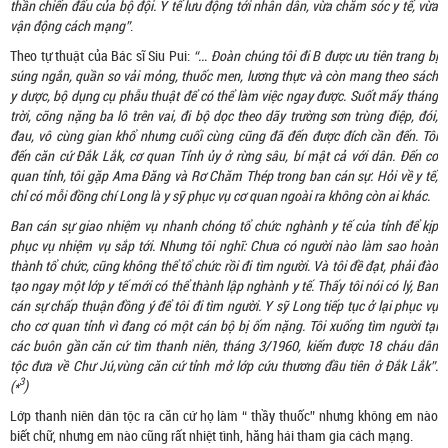
thần chiến đấu của bộ đội. Y tế lưu động tới nhân dân, vừa chăm sóc y tế, vừa
vận động cách mạng”
.
Theo tự thuật của Bác sĩ Siu Pui:
“… Đoàn chúng tôi đi B được ưu tiên trang bị
súng ngắn, quần so vải mỏng, thuốc men, lương thực và còn mang theo sách
y dược, bộ dụng cụ phẫu thuật để có thể làm việc ngay được. Suốt mấy tháng
trời, cõng nặng ba lô trên vai, đi bộ dọc theo dãy trường sơn trùng điệp, đói,
đau, vô cùng gian khổ nhưng cuối cùng cũng đã đến được đích cần đến. Tôi
đến căn cứ Đắk Lắk, cơ quan Tỉnh ủy ở rừng sâu, bí mật cả với dân. Đến cơ
quan tỉnh, tôi gặp Ama Đăng và Rơ Chăm Thép trong ban cán sự. Hỏi về y tế,
chỉ có mỗi đồng chí Long là y sỹ phục vụ cơ quan ngoài ra không còn ai khác.
Ban cán sự giao nhiệm vụ nhanh chóng tổ chức nghành y tế của tỉnh để kịp
phục vụ nhiệm vụ sắp tới. Nhưng tôi nghĩ: Chưa có người nào làm sao hoàn
thành tổ chức, cũng không thể tổ chức rồi đi tìm người. Và tôi đề đạt, phải đào
tạo ngay một lớp y tế mới có thể thành lập nghành y tế. Thấy tôi nói có lý, Ban
cán sự chấp thuận đồng ý để tôi đi tìm người. Y sỹ Long tiếp tục ở lại phục vụ
cho cơ quan tỉnh vì đang có một cán bộ bị ốm nặng. Tôi xuống tìm người tại
các buôn gần căn cứ tìm thanh niên, tháng 3/1960, kiếm được 18 cháu dân
tộc đưa về Chư Jú,vùng căn cứ tỉnh mở lớp cứu thương đầu tiên ở Đắk Lắk”.
3
(*
)
Lớp thanh niên dân tộc ra căn cứ họ làm “ thầy thuốc” nhưng không em nào
biết chữ, nhưng em nào cũng rất nhiệt tình, hăng hái tham gia cách mạng.