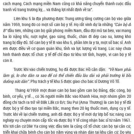
cách mạng. Cách mạng miền Nam cũng có khả năng chuyển thành cuộc đấu
tranh vũ trang trường kỳ,… và thắng lợi nhất định về ta”.
Liên khu 5 là địa phương được Trung ương tăng cường cán bộ vào giữa
năm 1959, trong đó có một số cán bộ y tế. Họ rất vinh dự là những
“Cán bộ đi
B”
đầu tiên, những cán bộ giải phóng miền Nam, đầu đội mũ tai bèo, vai mang
ba lô nặng trĩu, ruột nghé, gạo súng, thuốc, chân đi dép cao su, lương khô
trang bị đầy đủ. Số cán bộ y tế B vào khu 5, phần lớn là y tá, một số bác sĩ. Anh
em được điều về cơ quan quân khu, tỉnh và lực lượng vũ trang. Lúc này chưa
hình thành được tổ chức y tế để chỉ đạo từ khu tới tỉnh, huyện, vì cán bộ y tế
còn ít.
Trước khi vào chiến trường, họ đã được Bác Hồ căn dặn:
“Về Nam phải
làm gì, lo cho dân ra sao để có thể chiến đấu lâu dài và phải trường kì bồi
dưỡng sức dân”
. Phụ trách y tế khu 5 được giao cho bác sĩ Dương Võ Tố.
Tháng 4/1959 một đoàn cán bộ bao gồm cán bộ Đảng, đặc công, bộ
binh, cơ yếu, y tế…, có 36 người miền Bắc vào Khánh Hòa, một nhóm gồm 20
đồng chí tách ra trở về Đắk Lắk có Đ/c Siu Pui (Ama Thương) là cán bộ y tế đã
được bộ y tế đào tạo tại miền Bắc, mang theo 20 kg thuốc men, dụng cụ y tế.
Trước khi về lại chiến trường, anh đã được Bộ y tế mời dự lớp bổ túc nâng cao
nghiệp vụ chuyên môn cấp tốc và được Bộ Y tế công nhận bác sĩ từ năm 1961.
Khi tới căn cứ Dliê Ya công việc đầu tiên là củng cố tổ chức cán bộ tại căn cứ,
triển khai chữa bệnh cho cán bộ nằm vùng và nhân dân tại khu căn cứ. Do yêu