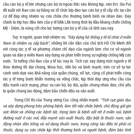
cầu cán bộ y tế lớn nhưng cán bộ từ ngoài Bắc vào không kịp, nên Đ/c Siu Pui
đề xuất với Ban cán sự Đảng và tổ chức lớp đào tạo cán bộ y tế cấp tốc tại căn
cứ để đáp ứng nhiệm vụ cứu chữa cho thương bệnh binh và nhân dân. Đây
chính là lớp học đầu tiên của y tế Đắk Lắk trong thời kỳ đầu kháng chiến chống
Mỹ - Diệm, là nòng cốt cho lực lượng cán bộ y tế của cả tỉnh sau này.
Tuy ít người, quán triệt nhiệm vụ:
“Xây dựng hệ thống y tế tổ chức ở miền
Nam là nhiệm vụ cấp bách”
, những lời căn dặn của chủ tịch Hồ Chí Minh đối
với công tác y tế và phương châm chỉ đạo của ngành làm cho cơ sở ngành
quân và dân y miền Nam xây dựng và phát triển trong sự nghiệp chống Mỹ cứu
nước. Tư tưởng chủ đạo của y tế lúc này là: Tích cực xây dựng một ngành y tế
theo đường lối đại chúng, khoa học, tiến bộ và lành mạnh, trên cơ sở tự lực
cánh sinh dựa vào khả năng của quần chúng, nổ lực, củng cố phát triển công
tác y tế từng bước khẩn trương và vững chắc, kịp thời đáp ứng nhu cầu của
đấu tranh cách mạng, phục vụ cán bộ, bộ đội, quần chúng nhân dân, chủ yếu
là quần chúng lao động, đảm bảo chiến đấu và sản xuất.
Trong Chỉ thị của Trung ương Cục cũng nhấn mạnh:
“Tích cực giáo dục
và xây dựng phong trào phòng bệnh, làm tốt việc chữa bệnh, chủ động giữ gìn
sức khỏe và chống các bệnh tật, trọng tâm là bệnh sốt rét ở miền núi, bệnh
đường ruột ở các nơi, đẩy mạnh sản xuất thuốc, đặc biệt là thuốc nam, vận
động nhân dân trồng và sử dụng thuốc nam, trong công tác điều trị phải có
thuốc, dụng cụ cứu chữa kịp thời thương binh và người bệnh, đảm bảo tinh