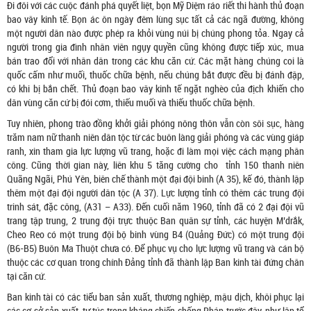
Đi đôi với các cuộc đánh phá quyết liệt, bọn Mỹ Diệm ráo riết thi hành thủ đoạn
bao vây kinh tế. Bọn ác ôn ngày đêm lùng sục tất cả các ngã đường, không
một người dân nào được phép ra khỏi vùng núi bị chúng phong tỏa. Ngay cả
người trong gia đình nhân viên ngụy quyền cũng không được tiếp xúc, mua
bán trao đổi với nhân dân trong các khu căn cứ. Các mặt hàng chúng coi là
quốc cấm như muối, thuốc chữa bệnh, nếu chúng bắt được đều bị đánh đập,
có khi bị bắn chết. Thủ đoạn bao vây kinh tế ngặt nghèo của địch khiến cho
dân vùng căn cứ bị đói cơm, thiếu muối và thiếu thuốc chữa bệnh.
Tuy nhiên, phong trào đồng khởi giải phóng nông thôn vẫn còn sôi sục, hàng
trăm nam nữ thanh niên dân tộc từ các buôn làng giải phóng và các vùng giáp
ranh, xin tham gia lực lượng vũ trang, hoặc đi làm mọi việc cách mạng phân
công. Cũng thời gian này, liên khu 5 tăng cường cho tỉnh 150 thanh niên
Quãng Ngãi, Phú Yên, biên chế thành một đại đội binh (A 35), kế đó, thành lập
thêm một đại đội người dân tộc (A 37). Lực lượng tỉnh có thêm các trung đội
trinh sát, đặc công, (A31 – A33). Đến cuối năm 1960, tỉnh đã có 2 đại đội vũ
trang tập trung, 2 trung đội trực thuộc Ban quân sự tỉnh, các huyện M’drắk,
Cheo Reo có một trung đội bộ binh vùng B4 (Quảng Đức) có một trung đội
(B6-B5) Buôn Ma Thuột chưa có. Để phục vụ cho lực lượng vũ trang và cán bộ
thuộc các cơ quan trong chính Đảng tỉnh đã thành lập Ban kinh tài đứng chân
tại căn cứ.
Ban kinh tài có các tiểu ban sản xuất, thương nghiệp, mậu dịch, khôi phục lại
các cơ sở sản xuất, tự túc trong kháng chiến chống Pháp trước đây, như lập tổ