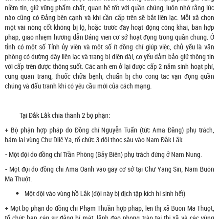
niềm tin, giữ vững phẩm chất, quan hệ tốt với quần chúng, luôn nhớ rằng lúc
nào cũng có Đảng bên cạnh và khi cần cấp trên sẽ bắt liên lạc. Mỗi xã chọn
một vài nòng cốt không bị lộ, hoặc trước đây hoạt động công khai, bán hợp
pháp, giao nhiệm hướng dẫn Đảng viên cơ sở hoạt động trong quần chúng. Ở
tỉnh có một số Tỉnh ủy viên và một số ít đồng chí giúp việc, chủ yếu là văn
phòng có đường dây liên lạc và trang bị điện đài, cơ yếu đảm bảo giữ thông tin
với cấp trên được thông suốt. Các anh em ở lại được cấp 2 năm sinh hoạt phí,
cùng quân trang, thuốc chữa bệnh, chuẩn bị cho công tác vận động quần
chúng và đấu tranh khi có yêu cầu mới của cách mạng.
Tại Đắk Lắk chia thành 2 bộ phận:
+ Bộ phận hợp pháp do Đồng chí Nguyễn Tuấn (tức Ama Đăng) phụ trách,
bám lại vùng Chư Dliê Ya, tổ chức 3 đội thọc sâu vào Nam Đắk Lắk .
- Một đội do đồng chí Trần Phòng (Bảy Biên) phụ trách đứng ở Nam Nung.
- Một đội do đồng chí Ama Oanh vào gây cơ sở tại Chư Yang Sin, Nam Buôn
Ma Thuột.
Một đội vào vùng hồ Lắk (đội này bị địch tập kích hi sinh hết)
+ Một bộ phận do đồng chí Phạm Thuần hợp pháp, lên thị xã Buôn Ma Thuột,
tổ chức ban cán sự đảng bí mật, lãnh đạo phong trào tại thị xã và các vùng