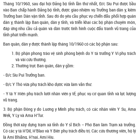
Tháng 10/1960, sau đại hội Đảng bộ tỉnh lần thứ nhất, Đ/c Siu Pui được bầu
vào Ban chấp hành Đảng bộ tỉnh, được giao nhiệm vụ Trưởng ban dân y, kiêm
Trưởng ban Dân vận tỉnh. Sau đó do yêu cầu phục vụ chiến đấu phối hợp quân
dân y, thành lập Ban quân, dân y tỉnh, và triển khai các bộ phận chuyên môn,
đáp ứng nhu cầu cả quân và dân trước tình hình cuộc đấu tranh vũ trang của
tỉnh phát triển mạnh.
Ban quân, dân y được thành lập tháng 10/1960 có các bộ phận sau:
Bộ phận phong trào vệ sinh phòng bệnh do Y tá trưởng Y Vi phụ trách
và vài cứu thương.
Thường trực Ban quân, dân y gồm:
- Đ/c Siu Pui Trưởng ban.
- Đ/c Y Thô vừa phụ trách kho dựơc vừa làm văn thư.
- Y tá Y Hiên phụ trách lưới nhân viên y tế, phục vụ cơ quan tỉnh và lực lượng
vũ trang.
3. Bộ phận Đông y do Luơng y Minh phụ trách, có các nhân viên Y Su, Ama
Wek, Y Ly và Ama H’Tur.
Đồng thời xây dựng trạm xá tỉnh do Y sĩ Bích – Phó Ban làm Trạm xá trưởng.
Có các y tá H’Dil, H’Blao và Y Biêr phụ trách điều trị. Các cứu thương viên, hộ lý
là Amí Bhiăng, H’nai, Amí Hiu.