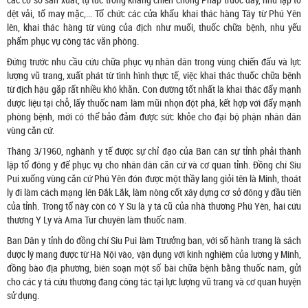
dệt vải, tổ may mặc,… Tổ chức các cửa khẩu khai thác hàng Tây từ Phú Yên
lên, khai thác hàng từ vùng của địch như muối, thuốc chữa bệnh, nhu yếu
phẩm phục vụ công tác văn phòng.
Đứng trước nhu cầu cứu chữa phục vụ nhân dân trong vùng chiến đấu và lực
lượng vũ trang, xuất phát từ tình hình thực tế, việc khai thác thuốc chữa bệnh
từ địch hậu gặp rất nhiều khó khăn. Con đường tốt nhất là khai thác đẩy mạnh
dược liệu tại chỗ, lấy thuốc nam làm mũi nhọn đột phá, kết hợp với đẩy mạnh
phòng bệnh, mới có thể bảo đảm được sức khỏe cho đại bộ phận nhân dân
vùng căn cứ.
Tháng 3/1960, nghành y tế được sự chỉ đạo của Ban cán sự tỉnh phải thành
lập tổ đông y để phục vụ cho nhân dân căn cứ và cơ quan tỉnh. Đồng chí Siu
Pui xuống vùng căn cứ Phú Yên đón được một thầy lang giỏi tên là Minh, thoát
ly đi làm cách mạng lên Đắk Lắk, làm nòng cốt xây dựng cơ sở đông y đầu tiên
của tỉnh. Trong tổ này còn có Y Su là y tá cũ của nhà thương Phú Yên, hai cứu
thương Y Ly và Ama Tur chuyên làm thuốc nam.
Ban Dân y tỉnh do đồng chí Siu Pui làm Ttrưởng ban, với số hành trang là sách
dược lý mang được từ Hà Nội vào, vận dụng với kinh nghiệm của lương y Minh,
đồng bào địa phương, biên soạn một số bài chữa bệnh bằng thuốc nam, gửi
cho các y tá cứu thương đang công tác tại lực lượng vũ trang và cơ quan huyện
sử dụng.