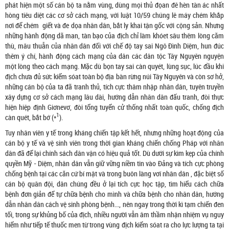
phát hiện một số cán bộ ta nằm vùng, dùng mọi thủ đọan đê hèn tàn ác nhất
hòng tiêu diệt các cơ sở cách mạng, với luật 10/59 chúng lê máy chém khắp
nơi để chém giết và đe dọa nhân dân, bắt ly khai tận gốc với cộng sản. Nhưng
những hành động dã man, tàn bạo của địch chỉ làm khóet sâu thêm lòng căm
thù, mâu thuẫn của nhân dân đối với chế độ tay sai Ngô Đình Diệm, hun đúc
thêm ý chí, hành động cách mạng của dân các dân tộc Tây Nguyên nguyện
một lòng theo cách mạng. Mặc dù bọn tay sai càn quyét, lùng sục, lúc đầu khi
địch chưa đủ sức kiểm sóat toàn bộ địa bàn rừng núi Tây Nguyên và còn sơ hở,
những cán bộ của ta đã tranh thủ, tích cực thâm nhập nhân dân, tuyên truyền
xây dựng cơ sở cách mạng lâu dài, hướng dẫn nhân dân đấu tranh, đòi thực
hiện hiệp định Giơnevơ, đòi tổng tuyển cử thống nhất toàn quốc, chống địch
1
càn quét, bắt bớ (*
).
Tuy nhân viên y tế trong kháng chiến tập kết hết, nhưng những hoạt động của
cán bộ y tế và vệ sinh viên trong thời gian kháng chiến chống Pháp với nhân
dân đã để lại chính sách dân vận có hiệu quả tốt. Dù dưới sự kìm kẹp của chính
quyền Mỹ - Diệm, nhân dân vẫn giữ vững niềm tin vào Đảng và tích cực phòng
chống bệnh tại các căn cứ bí mật và trong buôn làng vơí nhân dân , đặc biệt số
cán bộ quân đội, dân chúng đều ở lại tích cực học tập, tìm hiểu cách chữa
bệnh đơn giản để tự chữa bệnh cho mình và chữa bệnh cho nhân dân, hướng
dẫn nhân dân cách vệ sinh phòng bệnh…, nên ngay trong thời kì tạm chiến đen
tối, trong sự khủng bố của địch, nhiều người vẫn âm thầm nhận nhiệm vụ nguy
hiểm như tiếp tế thuốc men từ trong vùng địch kiểm sóat ra cho lực lượng ta tại