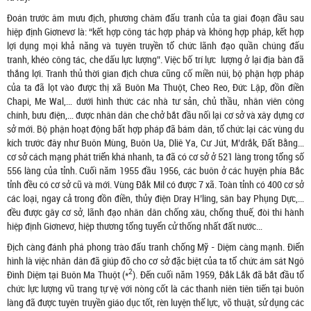
Đoán trước âm mưu địch, phương châm đấu tranh của ta giai đoạn đầu sau
hiệp định Giơnevơ là: “kết hợp công tác hợp pháp và không hợp pháp, kết hợp
lợi dụng mọi khả năng và tuyên truyền tổ chức lãnh đạo quần chúng đấu
tranh, khéo công tác, che dấu lực lượng”. Việc bố trí lực lượng ở lại địa bàn đã
thắng lợi. Tranh thủ thời gian địch chưa cũng cố miền núi, bộ phận hợp pháp
của ta đã lọt vào được thị xã Buôn Ma Thuột, Cheo Reo, Đức Lập, đồn điền
Chapi, Me Wal,… dưới hình thức các nhà tư sản, chủ thầu, nhân viên công
chính, bưu điện,… được nhân dân che chở bắt đầu nối lại cơ sở và xây dựng cơ
sở mới. Bộ phận hoạt động bất hợp pháp đã bám dân, tổ chức lại các vùng du
kích trước đây như Buôn Mùng, Buôn Ua, Dliê Ya, Cư Jút, M’drắk, Đất Bằng…
cơ sở cách mạng phát triển khá nhanh, ta đã có cơ sở ở 521 làng trong tổng số
556 làng của tỉnh. Cuối năm 1955 đầu 1956, các buôn ở các huyện phía Bắc
tỉnh đều có cơ sở cũ và mới. Vùng Đắk Mil có được 7 xã. Toàn tỉnh có 400 cơ sở
các loại, ngay cả trong đồn điền, thủy điện Dray H’ling, sân bay Phụng Dực,…
đều được gây cơ sở, lãnh đạo nhân dân chống xâu, chống thuế, đòi thi hành
hiệp định Giơnevơ, hiệp thương tổng tuyển cử thống nhất đất nước…
Địch càng đánh phá phong trào đấu tranh chống Mỹ - Diệm càng mạnh. Điển
hình là việc nhân dân đã giúp đỡ cho cơ sở đặc biệt của ta tổ chức ám sát Ngô
2
Đình Diệm tại Buôn Ma Thuột (*
). Đến cuối năm 1959, Đắk Lắk đã bắt đầu tổ
chức lực lượng vũ trang tự vệ với nòng cốt là các thanh niên tiên tiến tại buôn
làng đã được tuyên truyền giáo dục tốt, rèn luyện thể lực, võ thuật, sử dụng các