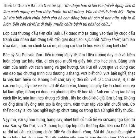
Thiếu tá Quân y Ra Lan Niên kể lại
: “Khi được bác sĩ Siu Pui trở về động viên đi
làm cách mạng và làm thầy thuốc, thì rất mừng. Vừa có thể đi đánh Mỹ - Diệm
lại vừa biết cách chữa bệnh cho bà con đồng bào thì còn gì hơn nữa, vậy là đi
luôn. Đến căn cứ rồi mới thấy, muốn chữa bệnh thì phải có chữ…”
Lớp cứu thương đầu tiên của Đắk Lắk được mở ra đúng vào thời kỳ cuộc đấu
tranh của nhân dân đang tiến đến giai đoạn sôi sục nhất
“đồng khởi”
, làm lán
ở xa dân, thức ăn chính là củ mì, nhưng cái khó là học viên không biết chữ.
Bác sỹ Siu Pui vừa làm Hiệu trưởng lớp y tế, làm Hiệu trưởng dạy chữ và kiêm
luôn công tác hậu cần, đi xin gạo muối và giấy bút cho học sinh. Bằng tình
cảm của mình với cách mạng và quê hương, Siu Pui đã vượt qua và cùng các
em đào tạo chương trình cứu thương 3 tháng. Vừa biết chữ, vừa biết nghề, thật
là việc làm hiếm có: Không biết chữ, lấy lọ đen nồi viết các chữ cái A, B, C để
các em học, lấy que vẽ lên cát để đánh vần; không có giấy lấy lá chuối non ép
lại làm giấy; không có dụng cụ phương tiện để học tập: Anh em sáng tạo bằng
cách lấy le, nứa làm nẹp thươg cố định , lấy bẹ chuối khô giả làm băng. Không
có ống tiêm lấy ống nứa tép là ống tiêm, tiêm thực tập vào nõn chuối non. Có
thể nói đây là lớp học nghề nghiệp chưa từng có trong lịch sử nghề thầy thuốc.
Vậy mà, với sự hào hứng, hăng say, nhiệt tình củ tuổi trẻ và sự sáng tạo kiên trì
của Bác sỹ Siu Pui, sau 3 tháng học tập lớp cứu thương đầu tiên của Đắk Lắk
ra đời tại căn cứ kháng chiến Dliê Ya đã thành công. Bài thi tốt nghiệp nghề y
là tự băng bó cho nhau. Thi tốt nghiệp văn hóa là bức thư khoảng 100 từ gửi