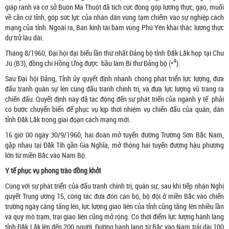
giáp ranh và cơ sở Buôn Ma Thuột đã tích cực đóng góp lương thực, gạo, muối
về căn cứ tỉnh, góp sức lực của nhân dân vùng tạm chiếm vào sự nghiệp cách
mạng của tỉnh. Ngoài ra, Ban kinh tài bám vùng Phú Yên khai thác lương thực
dự trử lâu dài.
Tháng 8/1960, Đại hội đại biểu lần thứ nhất Đảng bộ tỉnh Đắk Lắk họp tại Chư
4
Jú (B3), đồng chí Hồng Ưng được bầu làm Bí thư Đảng bộ (*
).
Sau Đại hội Đảng, Tỉnh ủy quyết định nhanh chóng phát triển lực lượng, đưa
đấu tranh quân sự lên cùng đấu tranh chính trị, và đưa lực lượng vũ trang ra
chiến đấu. Quyết định này đã tác động đến sự phát triển của ngành y tế phải
có bước chuyển biến để phục vụ kịp thời nhiệm vụ chiến đấu của quân, dân
tỉnh Đắk Lắk trong giai đoạn cách mạng mới.
16 giờ 00 ngày 30/9/1960, hai đoàn mở tuyến đường Trường Sơn Bắc Nam,
gặp nhau tại Đắk Tih gần Gia Nghĩa, mở thông hai tuyến đường hậu phương
lớn từ miền Bắc vào Nam Bộ.
Y tế phục vụ phong trào đồng khởi
Cùng với sự phát triển của đấu tranh chính trị, quân sự, sau khi tiếp nhận Nghị
quyết Trung ương 15, công tác đưa đón cán bộ, bộ đội ở miền Bắc vào chiến
trường ngày càng tăng lên, lực lượng giao liên của tỉnh cũng tăng lên nhiều lần
và quy mô trạm, trại giao liên cũng mở rộng. Có thời điểm lực lượng hành lang
tỉnh Đắk Lắk lên đến 200 người. Đường hành lang từ Bắc vào Nam trải dài 100