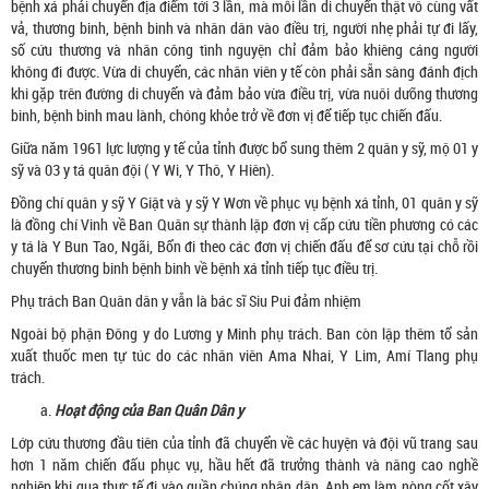
bệnh xá phải chuyển địa điểm tới 3 lần, mà mỗi lần di chuyển thật vô cùng vất
vả, thương binh, bệnh binh và nhân dân vào điều trị, người nhẹ phải tự đi lấy,
số cứu thương và nhân công tình nguyện chỉ đảm bảo khiêng cáng người
không đi được. Vừa di chuyển, các nhân viên y tế còn phải sẵn sàng đánh địch
khi gặp trên đường di chuyển và đảm bảo vừa điều trị, vừa nuôi dưỡng thương
binh, bệnh binh mau lành, chóng khỏe trở về đơn vị để tiếp tục chiến đấu.
Giữa năm 1961 lực lượng y tế của tỉnh được bổ sung thêm 2 quân y sỹ, mộ 01 y
sỹ và 03 y tá quân đội ( Y Wi, Y Thô, Y Hiên).
Đồng chí quân y sỹ Y Giật và y sỹ Y Wơn về phục vụ bệnh xá tỉnh, 01 quân y sỹ
là đồng chí Vinh về Ban Quân sự thành lập đơn vị cấp cứu tiền phương có các
y tá là Y Bun Tao, Ngãi, Bổn đi theo các đơn vị chiến đấu để sơ cứu tại chỗ rồi
chuyển thương binh bệnh binh về bệnh xá tỉnh tiếp tục điều trị.
Phụ trách Ban Quân dân y vẫn là bác sĩ Siu Pui đảm nhiệm
Ngoài bộ phận Đông y do Lương y Minh phụ trách. Ban còn lập thêm tổ sản
xuất thuốc men tự túc do các nhân viên Ama Nhai, Y Lim, Amí Tlang phụ
trách.
Hoạt động của Ban Quân Dân y
Lớp cứu thương đầu tiên của tỉnh đã chuyển về các huyện và đội vũ trang sau
hơn 1 năm chiến đấu phục vụ, hầu hết đã trưởng thành và nâng cao nghề
nghiệp khi qua thực tế đi vào quần chúng nhân dân. Anh em làm nòng cốt xây