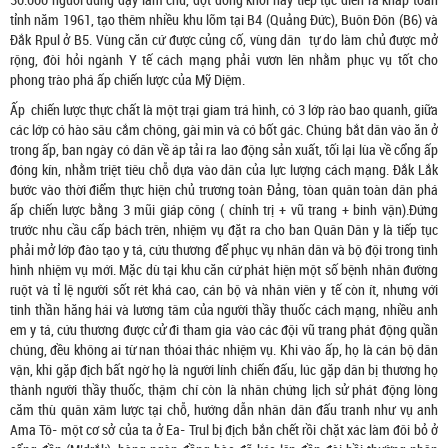
tỉnh năm 1961, tạo thêm nhiều khu lõm tại B4 (Quảng Đức), Buôn Đôn (B6) và
Đắk Rpul ở B5. Vùng căn cứ được củng cố, vùng dân tự do làm chủ được mở
rộng, đòi hỏi ngành Y tế cách mạng phải vươn lên nhằm phục vụ tốt cho
phong trào phá ấp chiến lược của Mỹ Diệm.
Ấp chiến lược thực chất là một trại giam trá hình, có 3 lớp rào bao quanh, giữa
các lớp có hào sâu cắm chông, gài mìn và có bốt gác. Chúng bắt dân vào ăn ở
trong ấp, ban ngày có dân về áp tải ra lao động sản xuất, tối lại lùa về cổng ấp
đóng kín, nhằm triệt tiêu chỗ dựa vào dân của lực lượng cách mạng. Đắk Lắk
bước vào thời điểm thực hiện chủ trương toàn Đảng, tòan quân toàn dân phá
ấp chiến lược bằng 3 mũi giáp công ( chính trị + vũ trang + binh vận).Đứng
trước nhu cầu cấp bách trên, nhiệm vụ đặt ra cho ban Quân Dân y là tiếp tục
phải mở lớp đào tạo y tá, cứu thương để phục vụ nhân dân và bộ đội trong tình
hình nhiệm vụ mới. Mặc dù tại khu căn cứ phát hiện một số bệnh nhân đường
ruột và tỉ lệ người sốt rét khá cao, cán bộ và nhân viên y tế còn ít, nhưng với
tinh thần hăng hái và lương tâm của người thầy thuốc cách mạng, nhiều anh
em y tá, cứu thương được cử đi tham gia vào các đội vũ trang phát động quần
chúng, đều không ai từ nan thóai thác nhiệm vụ. Khi vào ấp, họ là cán bộ dân
vận, khi gặp địch bất ngờ họ là người lính chiến đấu, lúc gặp dân bị thương họ
thành người thầy thuốc, thậm chí còn là nhân chứng lịch sử phát động lòng
căm thù quân xâm lược tại chỗ, hướng dẫn nhân dân đấu tranh như vụ anh
Ama Tô- một cơ sở của ta ở Ea- Trul bị địch bắn chết rồi chặt xác làm đôi bỏ ở