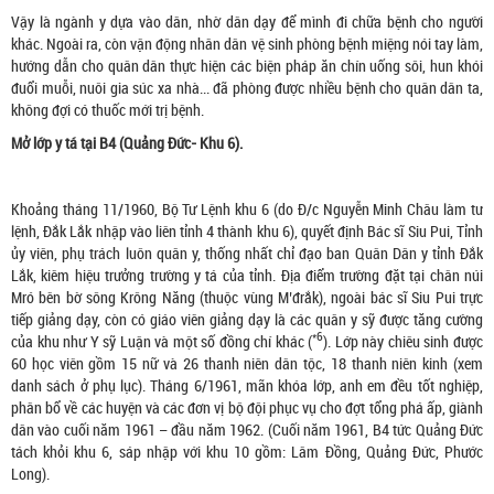
Vậy là ngành y dựa vào dân, nhờ dân dạy để mình đi chữa bệnh cho người
khác. Ngoài ra, còn vận động nhân dân vệ sinh phòng bệnh miệng nói tay làm,
hướng dẫn cho quân dân thực hiện các biện pháp ăn chín uống sôi, hun khói
đuổi muỗi, nuôi gia súc xa nhà... đã phòng được nhiều bệnh cho quân dân ta,
không đợi có thuốc mới trị bệnh.
Mở lớp y tá tại B4 (Quảng Đức- Khu 6).
Khoảng tháng 11/1960, Bộ Tư Lệnh khu 6 (do Đ/c Nguyễn Minh Châu làm tư
lệnh, Đắk Lắk nhập vào liên tỉnh 4 thành khu 6), quyết định Bác sĩ Siu Pui, Tỉnh
ủy viên, phụ trách luôn quân y, thống nhất chỉ đạo ban Quân Dân y tỉnh Đắk
Lắk, kiêm hiệu trưởng trường y tá của tỉnh. Địa điểm trường đặt tại chân núi
Mró bên bờ sông Krông Năng (thuộc vùng M’đrắk), ngoài bác sĩ Siu Pui trực
tiếp giảng dạy, còn có giáo viên giảng dạy là các quân y sỹ được tăng cường
*6
của khu như Y sỹ Luận và một số đồng chí khác (
). Lớp này chiêu sinh được
60 học viên gồm 15 nữ và 26 thanh niên dân tộc, 18 thanh niên kinh (xem
danh sách ở phụ lục). Tháng 6/1961, mãn khóa lớp, anh em đều tốt nghiệp,
phân bổ về các huyện và các đơn vị bộ đội phục vụ cho đợt tổng phá ấp, giành
dân vào cuối năm 1961 – đầu năm 1962. (Cuối năm 1961, B4 tức Quảng Đức
tách khỏi khu 6, sáp nhập với khu 10 gồm: Lâm Đồng, Quảng Đức, Phước
Long).