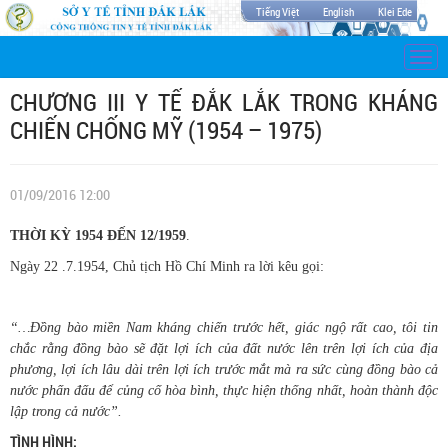
Tiếng Việt
English
Klei Ede
Togg
navi
CHƯƠNG III Y TẾ ĐẮK LẮK TRONG KHÁNG
CHIẾN CHỐNG MỸ (1954 – 1975)
01/09/2016 12:00
THỜI KỲ 1954 ĐẾN 12/1959
.
Ngày 22 .7.1954, Chủ tịch Hồ Chí Minh ra lời kêu gọi:
“…Đồng bào miền Nam kháng chiến trước hết, giác ngộ rất cao, tôi tin
chắc rằng đồng bào sẽ đặt lợi ích của đất nước lên trên lợi ích của địa
phương, lợi ích lâu dài trên lợi ích trước mắt mà ra sức cùng đồng bào cả
nước phấn đấu để củng cố hòa bình, thực hiện thống nhất, hoàn thành độc
lập trong cả nước”.
TÌNH HÌNH: