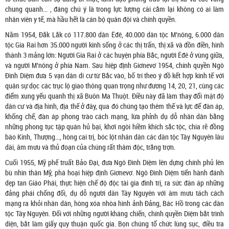
chung quanh… , đáng chú ý là trong lực lượng cài cắm lại không có ai làm
nhân viên y tế, mà hầu hết là cán bộ quân đội và chính quyền.
Năm 1954, Đắk Lắk có 117.800 dân Êđê, 40.000 dân tộc M’nông, 6.000 dân
tộc Gia Rai hơn 35.000 người kinh sống ở các thị trấn, thị xã và đồn điền, hình
thành 3 mảng lớn: Người Gia Rai ở các huyện phía Bắc, người Êđê ở vùng giữa,
và người M’nông ở phía Nam. Sau hiệp định Giơnevơ 1954, chính quyền Ngô
Đình Diệm đưa 5 vạn dân di cư từ Bắc vào, bố trí theo ý đồ kết hợp kinh tế với
quân sự dọc các trục lộ giao thông quan trọng như đương 14, 20, 21, cùng các
điểm xung yếu quanh thị xã Buôn Ma Thuột. Điều này đã làm thay đổi mật độ
dân cư và địa hình, địa thế ở đây, qua đó chúng tạo thêm thế và lực để đàn áp,
khống chế, đàn áp phong trào cách mạng, lừa phỉnh dụ dỗ nhân dân bằng
những phong tục tập quán hủ bại, khơi ngòi hiềm khích sắc tộc, chia rẽ đồng
bào Kinh, Thượng…, hòng cai trị, bóc lột nhân dân các dân tộc Tây Nguyên lâu
dài, âm mưu và thủ đoạn của chúng rất thâm độc, trắng trợn.
Cuối 1955, Mỹ phế truất Bảo Đại, đưa Ngô Đình Diệm lên dựng chính phủ lên
bù nhìn thân Mỹ, phá hoại hiệp định Giơnevơ. Ngô Đình Diệm tiến hành đánh
dẹp tan Giáo Phái, thực hiện chế độ độc tài gia đình trị, ra sức đàn áp những
đảng phái chống đối, dụ dỗ người dân Tây Nguyên với âm mưu tách cách
mạng ra khỏi nhân dân, hòng xóa nhòa hình ảnh Đảng, Bác Hồ trong các dân
tộc Tây Nguyên. Đối với những người kháng chiến, chính quyền Diệm bắt trình
diện, bắt làm giấy quy thuận quốc gia. Bọn chúng tổ chức lùng sục, điều tra