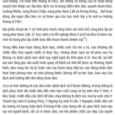
cuối tháng 10/1960 đến tháng 4/1962, lực lượng vũ trang của ta hoạt động
mạnh trên khắp các địa bàn địch coi là trọng điểm dồn dân, quanh Buôn Đôn,
Quảng Nhiêu, vùng Buôn Chấp, vùng phía Nam Lắk và Krông Bông,... đợt hoạt
động dài ngày đầu tiên có sự tham gia của học sinh lớp y tá mới ra trường
tháng 6/1961.
Đội phẫu thuật do Y sỹ Vinh phụ trách cũng bám sát mũi chủ công phá ấp tại
vùng phía Nam Lắk. 21 học sinh y tá tốt nghiệp khóa 2 (mở tại khu 6) bám các
*7
mũi vũ trang phá ấp chiến lược đều hòan thành nhiệm vụ(
).
Trong điều kiện hoạt động địch hậu, nhiều anh chị em y tá, cứu thương đã
chiến đấu như người chiến sĩ thực thụ, nhưng được tạm lui về phía sau họ
không có được phút nào rảnh tay, nghỉ ngơi dù thời gian ít ỏi. Sau đó, lại bắt
tay vào tăng gia sản xuất hoặc quay về Bệnh xá tỉnh để phục vụ thương, bệnh
binh, làm công tác hộ lý, hoặc vào các buôn làng tiếp tục vận động nhân dân
thực hiện phong trào vệ sinh phòng bệnh, không để sự tàn bạo, bao vây của
địch ảnh hưởng đến đời sống nhân dân.
Có y tá trên đường đi cứu dân mắc bệnh dịch tả ở Buôn Mlang, Krông Năng bị
địch phục kích đã chiến đấu đến viên đạn cuối cùng và hy sinh như Y Dơn, Y
Niu; hoặc chiến đấu cản địch để dân chạy không bị địch xúc mà hy sinh như Y
Thanh (hy sinh ở Quảng Phú), Y Ngưng hy sinh ở Lắk, Y Nguyên chiến đấu với
lực lượng vũ trang chặn địch ở Krông Pắk; chịu đựng vất vả, gian khổ, luôn tận
tụy với người bệnh, tất cả vì nhân dân, nói lên phẩm chất cao đẹp của người