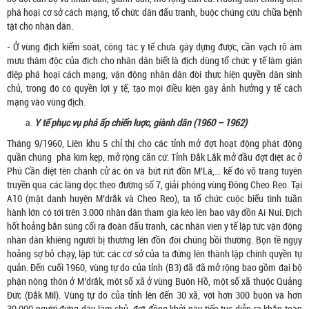
phá hoại cơ sở cách mạng, tổ chức dân đấu tranh, buộc chúng cứu chữa bệnh
tật cho nhân dân.
- Ở vùng địch kiểm soát, công tác y tế chưa gây dựng được, cần vạch rõ âm
mưu thâm độc của địch cho nhân dân biết là địch dùng tổ chức y tế làm gián
điệp phá hoại cách mạng, vận động nhân dân đòi thực hiện quyền dân sinh
chủ, trong đó có quyền lợi y tế, tạo mọi điều kiện gây ảnh hưởng y tế cách
mạng vào vùng địch.
Y tế phục vụ phá ấp chiến luợc, giành dân (1960 – 1962)
Tháng 9/1960, Liên khu 5 chỉ thị cho các tỉnh mở đợt hoạt động phát động
quần chúng phá kìm kẹp, mở rộng căn cứ. Tỉnh Đắk Lắk mở đầu đợt diệt ác ở
Phú Cần diệt tên chánh cử ác ôn và bứt rứt đồn M’Lá,... kế đó võ trang tuyên
truyền qua các làng dọc theo đường số 7, giải phóng vùng Đông Cheo Reo. Tại
A10 (mật danh huyện M’drắk và Cheo Reo), ta tổ chức cuộc biểu tình tuần
hành lớn có tới trên 3.000 nhân dân tham gia kéo lên bao vây đồn Ai Nui. Địch
hốt hoảng bắn súng cối ra đoàn đấu tranh, các nhân vien y tế lập tức vận động
nhân dân khiêng người bị thương lên đồn đòi chúng bồi thường. Bọn tề ngụy
hoảng sợ bỏ chạy, lập tức các cơ sở của ta đứng lên thành lập chính quyền tự
quản. Đến cuối 1960, vùng tự do của tỉnh (B3) đã đã mở rộng bao gồm đại bộ
phận nông thôn ở M’drắk, một số xã ở vùng Buôn Hồ, một số xã thuộc Quảng
Đức (Đắk Mil). Vùng tự do của tỉnh lên đến 30 xã, với hơn 300 buôn và hơn
30.000 người đứng dậy làm chủ, đợt đồng khởi này tiếp tục diễn ra khắp toàn