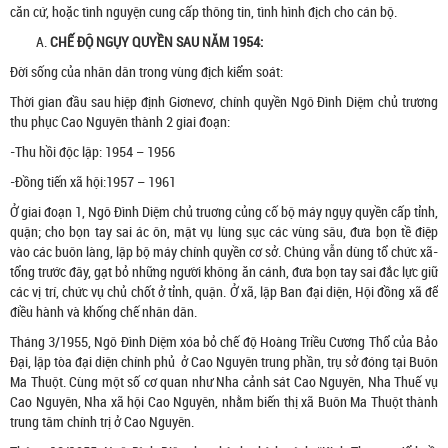
căn cứ, hoặc tình nguyện cung cấp thông tin, tình hình địch cho cán bộ.
CHẾ ĐỘ NGỤY QUYỀN SAU NĂM 1954:
Đời sống của nhân dân trong vùng địch kiểm soát:
Thời gian đầu sau hiệp định Giơnevơ, chính quyền Ngô Đình Diệm chủ trương
thu phục Cao Nguyên thành 2 giai đoạn:
-Thu hồi độc lập: 1954 – 1956
-Đồng tiến xã hội:1957 – 1961
Ở giai đoạn 1, Ngô Đình Diệm chủ truơng củng cố bộ máy ngụy quyền cấp tỉnh,
quận; cho bọn tay sai ác ôn, mật vụ lùng sục các vùng sâu, đưa bọn tề điệp
vào các buôn làng, lập bộ máy chính quyền cơ sở. Chúng vẫn dùng tổ chức xã-
tổng trước đây, gạt bỏ những người không ăn cánh, đưa bọn tay sai đắc lực giữ
các vị trí, chức vụ chủ chốt ở tỉnh, quận. Ở xã, lập Ban đại diện, Hội đồng xã để
điều hành và khống chế nhân dân.
Tháng 3/1955, Ngô Đình Diệm xóa bỏ chế độ Hoàng Triều Cương Thổ của Bảo
Đại, lập tòa đại diện chính phủ ở Cao Nguyên trung phần, trụ sở đóng tại Buôn
Ma Thuột. Cùng một số cơ quan như Nha cảnh sát Cao Nguyên, Nha Thuế vụ
Cao Nguyên, Nha xã hội Cao Nguyên, nhằm biến thị xã Buôn Ma Thuột thành
trung tâm chính trị ở Cao Nguyên.