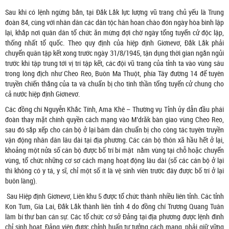
Sau khi có lệnh ngừng bắn, tại Đắk Lắk lực lượng vũ trang chủ yếu là Trung
đoàn 84, cùng với nhân dân các dân tộc hân hoan chào đón ngày hòa bình lập
lại, khắp nơi quân dân tổ chức ăn mừng đợi chờ ngày tổng tuyển cử độc lập,
thống nhất tổ quốc. Theo quy định của hiệp định Giơnevơ, Đắk Lắk phải
chuyển quân tập kết xong trước ngày 31/8/1945, tận dụng thời gian ngắn ngủi
trước khi tập trung tới vị trí tập kết, các đội vũ trang của tỉnh ta vào vùng sâu
trong lòng địch như Cheo Reo, Buôn Ma Thuột, phía Tây đường 14 để tuyên
truyền chiến thắng của ta và chuẩn bị cho tinh thần tổng tuyển cử chung cho
cả nước hiệp định Giơnevơ.
Các đồng chí Nguyễn Khắc Tính, Ama Khê – Thường vụ Tỉnh ủy dẫn đầu phái
đoàn thay mặt chính quyền cách mạng vào M’drăk bàn giao vùng Cheo Reo,
sau đó sắp xếp cho cán bộ ở lại bám dân chuẩn bị cho công tác tuyên truyền
vận động nhân dân lâu dài tại địa phương. Các cán bộ thôn xã hầu hết ở lại,
khoảng một nửa số cán bộ được bố trí bí mật nằm vùng tại chỗ hoặc chuyển
vùng, tổ chức những cơ sơ cách mạng hoạt động lâu dài (số các cán bộ ở lại
thì không có y tá, y sĩ, chỉ một số ít là vệ sinh viên trước đây được bố trí ở lại
buôn làng).
Sau Hiệp định Giơnevơ, Liên khu 5 được tổ chức thành nhiều liên tỉnh. Các tỉnh
Kon Tum, Gia Lai, Đắk Lắk thành liên tỉnh 4 do đồng chí Trương Quang Tuân
làm bí thư ban cán sự. Các tổ chức cơ sở Đảng tại địa phương được lệnh đình
chỉ sinh hoạt, Đảng viên được chỉnh huấn tư tưởng cách mạng, phải giữ vững