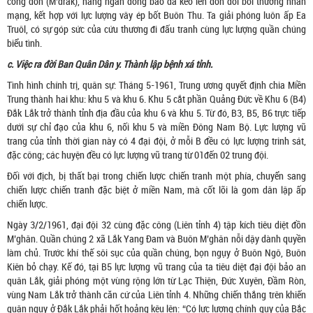
cổng đồn (M’drắk), hàng ngàn đồng bào đã kéo lên đồn đòi bồi thường nhân
mạng, kết hợp với lực lượng vây ép bốt Buôn Thu. Ta giải phóng luôn ấp Ea
Truôl, có sự góp sức của cứu thương đi đấu tranh cùng lực lượng quần chúng
biểu tình.
c. Việc ra đời Ban Quân Dân y. Thành lập bệnh xá tỉnh.
Tình hình chính trị, quân sự: Tháng 5-1961, Trung ương quyết định chia Miền
Trung thành hai khu: khu 5 và khu 6. Khu 5 cắt phần Quảng Đức về Khu 6 (B4)
Đắk Lắk trở thành tỉnh địa đầu của khu 6 và khu 5. Từ đó, B3, B5, B6 trực tiếp
dưới sự chỉ đạo của khu 6, nối khu 5 và miền Đông Nam Bộ. Lực lượng vũ
trang của tỉnh thời gian này có 4 đại đội, ở mỗi B đều có lực lượng trinh sát,
đặc công; các huyện đều có lực lượng vũ trang từ 01đến 02 trung đội.
Đối với địch, bị thất bại trong chiến lược chiến tranh một phía, chuyển sang
chiến lược chiến tranh đặc biệt ở miền Nam, mà cốt lõi là gom dân lập ấp
chiến lược.
Ngày 3/2/1961, đại đội 32 cùng đặc công (Liên tỉnh 4) tập kích tiêu diệt đồn
M’ghân. Quần chúng 2 xã Lắk Yang Đam và Buôn M’ghân nỗi dậy dành quyền
làm chủ. Trước khí thế sôi sục của quần chúng, bọn ngụy ở Buôn Ngô, Buôn
Kiên bỏ chạy. Kế đó, tại B5 lực lượng vũ trang của ta tiêu diệt đại đội bảo an
quân Lắk, giải phóng một vùng rộng lớn từ Lạc Thiện, Đức Xuyên, Đầm Ròn,
vùng Nam Lắk trở thành căn cứ của Liên tỉnh 4. Những chiến thắng trên khiến
quân ngụy ở Đắk Lắk phải hốt hoảng kêu lên: “Có lực lượng chính quy của Bắc