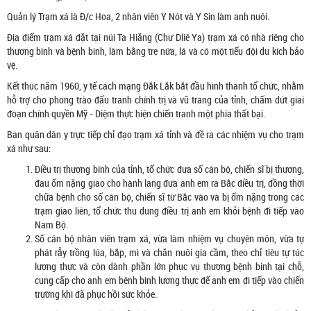
Quản lý Trạm xá là Đ/c Hoa, 2 nhân viên Y Nót và Y Sin làm anh nuôi.
Địa điểm trạm xá đặt tại núi Ta Hiăng (Chư Dliê Ya) trạm xá có nhà riêng cho
thương binh và bệnh binh, làm bằng tre nứa, lá và có một tiểu đội du kích bảo
vệ.
Kết thúc năm 1960, y tế cách mạng Đắk Lắk bắt đầu hình thành tổ chức, nhằm
hỗ trợ cho phong trào đấu tranh chính trị và vũ trang của tỉnh, chấm dứt giai
đoạn chính quyền Mỹ - Diệm thực hiện chiến tranh một phía thất bại.
Ban quân dân y trực tiếp chỉ đạo trạm xá tỉnh và đề ra các nhiệm vụ cho trạm
xá như sau:
Điều trị thương binh của tỉnh, tổ chức đưa số cán bộ, chiến sĩ bị thương,
đau ốm nặng giao cho hành lang đưa anh em ra Bắc điều trị, đồng thời
chữa bệnh cho số cán bộ, chiến sĩ từ Bắc vào và bị ốm nặng trong các
trạm giao liên, tổ chức thu dung điều trị anh em khỏi bệnh đi tiếp vào
Nam Bộ.
Số cán bộ nhân viên trạm xá, vừa làm nhiệm vụ chuyên môn, vừa tự
phát rẫy trồng lúa, bắp, mì và chăn nuôi gia cầm, theo chỉ tiêu tự túc
lương thực và còn dành phần lớn phục vụ thương bệnh binh tại chỗ,
cung cấp cho anh em bệnh binh lương thực để anh em đi tiếp vào chiến
trường khi đã phục hồi sức khỏe.