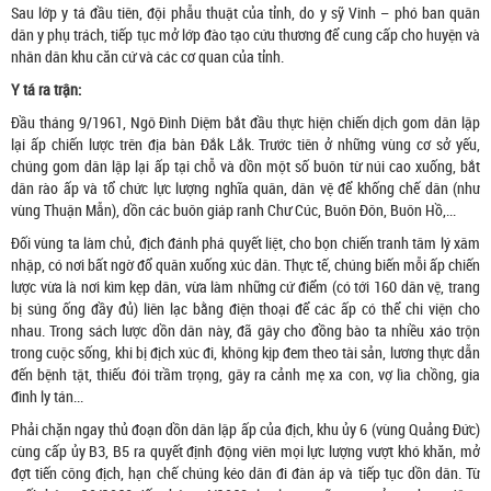
Sau lớp y tá đầu tiên, đội phẫu thuật của tỉnh, do y sỹ Vinh – phó ban quân
dân y phụ trách, tiếp tục mở lớp đào tạo cứu thương để cung cấp cho huyện và
nhân dân khu căn cứ và các cơ quan của tỉnh.
Y tá ra trận:
Đầu tháng 9/1961, Ngô Đình Diệm bắt đầu thực hiện chiến dịch gom dân lập
lại ấp chiến lược trên địa bàn Đắk Lắk. Trước tiên ở những vùng cơ sở yếu,
chúng gom dân lập lại ấp tại chỗ và dồn một số buôn từ núi cao xuống, bắt
dân rào ấp và tổ chức lực lượng nghĩa quân, dân vệ để khống chế dân (như
vùng Thuận Mẫn), dồn các buôn giáp ranh Chư Cúc, Buôn Đôn, Buôn Hồ,...
Đối vùng ta làm chủ, địch đánh phá quyết liệt, cho bọn chiến tranh tâm lý xâm
nhập, có nơi bất ngờ đổ quân xuống xúc dân. Thực tế, chúng biến mỗi ấp chiến
lược vừa là nơi kìm kẹp dân, vừa làm những cứ điểm (có tới 160 dân vệ, trang
bị súng ống đầy đủ) liên lạc bằng điện thoại để các ấp có thể chi viện cho
nhau. Trong sách lược dồn dân này, đã gây cho đồng bào ta nhiều xáo trộn
trong cuộc sống, khi bị địch xúc đi, không kịp đem theo tài sản, lương thực dẫn
đến bệnh tật, thiếu đói trầm trọng, gây ra cảnh mẹ xa con, vợ lìa chồng, gia
đình ly tán...
Phải chặn ngay thủ đoạn dồn dân lập ấp của địch, khu ủy 6 (vùng Quảng Đức)
cùng cấp ủy B3, B5 ra quyết định động viên mọi lực lượng vượt khó khăn, mở
đợt tiến công địch, hạn chế chúng kéo dân đi đàn áp và tiếp tục dồn dân. Từ