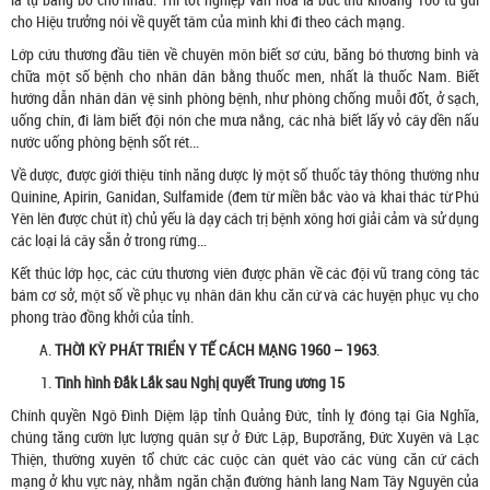
cho Hiệu trưởng nói về quyết tâm của mình khi đi theo cách mạng.
Lớp cứu thương đầu tiên về chuyên môn biết sơ cứu, băng bó thương binh và
chữa một số bệnh cho nhân dân bằng thuốc men, nhất là thuốc Nam. Biết
hướng dẫn nhân dân vệ sinh phòng bệnh, như phòng chống muỗi đốt, ở sạch,
uống chín, đi làm biết đội nón che mưa nắng, các nhà biết lấy vỏ cây dền nấu
nước uống phòng bệnh sốt rét…
Về dược, được giới thiệu tính năng dược lý một số thuốc tây thông thường như
Quinine, Apirin, Ganidan, Sulfamide (đem từ miền bắc vào và khai thác từ Phú
Yên lên được chút ít) chủ yếu là dạy cách trị bệnh xông hơi giải cảm và sử dụng
các loại lá cây sẵn ở trong rừng…
Kết thúc lớp học, các cứu thương viên được phân về các đội vũ trang công tác
bám cơ sở, một số về phục vụ nhân dân khu căn cứ và các huyện phục vụ cho
phong trào đồng khởi của tỉnh.
THỜI KỲ PHÁT TRIỂN Y TẾ CÁCH MẠNG 1960 – 1963
.
Tình hình Đắk Lắk sau Nghị quyết Trung ương 15
Chính quyền Ngô Đình Diệm lập tỉnh Quảng Đức, tỉnh lỵ đóng tại Gia Nghĩa,
chúng tăng cườn lực lượng quân sự ở Đức Lập, Bupơrăng, Đức Xuyên và Lạc
Thiện, thường xuyên tổ chức các cuộc càn quét vào các vùng căn cứ cách
mạng ở khu vực này, nhằm ngăn chặn đường hành lang Nam Tây Nguyên của