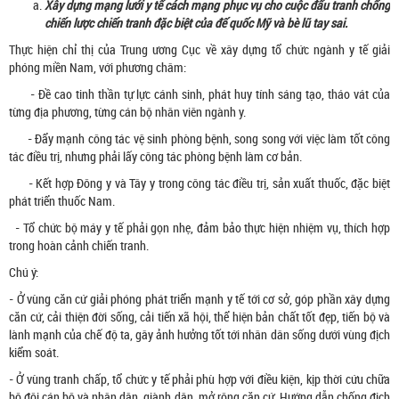
Xây dựng mạng lưới y tế cách mạng phục vụ cho cuộc đấu tranh chống
chiến lược chiến tranh đặc biệt của đế quốc Mỹ và bè lũ tay sai.
Thực hiện chỉ thị của Trung ương Cục về xây dựng tổ chức ngành y tế giải
phóng miền Nam, với phương châm:
- Đề cao tinh thần tự lực cánh sinh, phát huy tính sáng tạo, tháo vát của
từng địa phương, từng cán bộ nhân viên ngành y.
- Đẩy mạnh công tác vệ sinh phòng bệnh, song song với việc làm tốt công
tác điều trị, nhưng phải lấy công tác phòng bệnh làm cơ bản.
- Kết hợp Đông y và Tây y trong công tác điều trị, sản xuất thuốc, đặc biệt
phát triển thuốc Nam.
- Tổ chức bộ máy y tế phải gọn nhẹ, đảm bảo thực hiện nhiệm vụ, thích hợp
trong hoàn cảnh chiến tranh.
Chú ý:
- Ở vùng căn cứ giải phóng phát triển mạnh y tế tới cơ sở, góp phần xây dựng
căn cứ, cải thiện đời sống, cải tiến xã hội, thể hiện bản chất tốt đẹp, tiến bộ và
lành mạnh của chế độ ta, gây ảnh hưởng tốt tới nhân dân sống dưới vùng địch
kiểm soát.
- Ở vùng tranh chấp, tổ chức y tế phải phù hợp với điều kiện, kịp thời cứu chữa
bộ đội cán bộ và nhân dân, giành dân, mở rộng căn cứ. Hướng dẫn chống địch