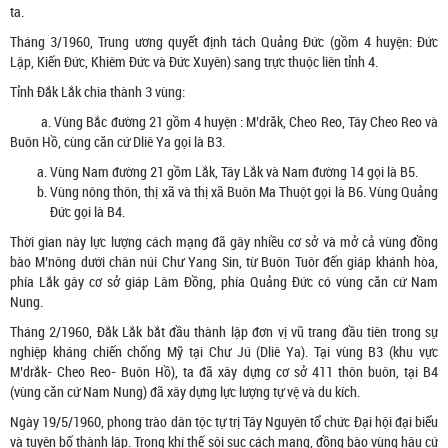
ta.
Tháng 3/1960, Trung ương quyết định tách Quảng Đức (gồm 4 huyện: Đức
Lập, Kiến Đức, Khiêm Đức và Đức Xuyên) sang trực thuộc liên tỉnh 4.
Tỉnh Đắk Lắk chia thành 3 vùng:
a. Vùng Bắc đường 21 gồm 4 huyện : M’drăk, Cheo Reo, Tây Cheo Reo và
Buôn Hồ, cùng căn cứ Dliê Ya gọi là B3.
Vùng Nam đường 21 gồm Lắk, Tây Lắk và Nam đường 14 gọi là B5.
Vùng nông thôn, thị xã và thị xã Buôn Ma Thuột gọi là B6. Vùng Quảng
Đức gọi là B4.
Thời gian này lực lượng cách mạng đã gây nhiều cơ sở và mở cả vùng đồng
bào M’nông dưới chân núi Chư Yang Sin, từ Buôn Tuôr đến giáp khánh hòa,
phía Lắk gây cơ sở giáp Lâm Đồng, phía Quảng Đức có vùng căn cứ Nam
Nung.
Tháng 2/1960, Đắk Lắk bắt đầu thành lập đơn vị vũ trang đầu tiên trong sự
nghiệp kháng chiến chống Mỹ tại Chư Jú (Dliê Ya). Tại vùng B3 (khu vực
M’drắk- Cheo Reo- Buôn Hồ), ta đã xây dựng cơ sở 411 thôn buôn, tại B4
(vùng căn cứ Nam Nung) đã xây dựng lực lượng tự vệ và du kích.
Ngày 19/5/1960, phong trào dân tộc tự trị Tây Nguyên tổ chức Đại hội đại biểu
và tuyên bố thành lập. Trong khí thế sôi sục cách mạng, đồng bào vùng hậu cứ