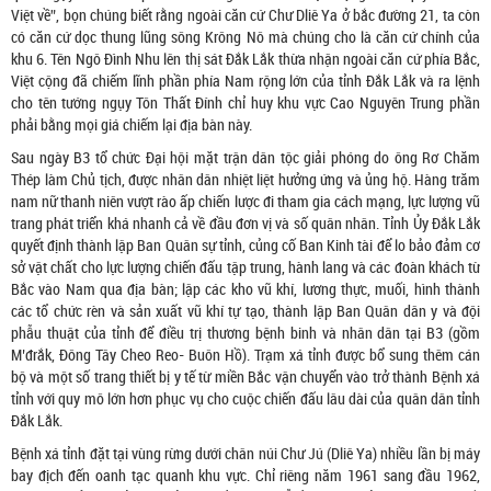
Việt về”, bọn chúng biết rằng ngoài căn cứ Chư Dliê Ya ở bắc đường 21, ta còn
có căn cứ dọc thung lũng sông Krông Nô mà chúng cho là căn cứ chính của
khu 6. Tên Ngô Đình Nhu lên thị sát Đắk Lắk thừa nhận ngoài căn cứ phía Bắc,
Việt cộng đã chiếm lĩnh phần phía Nam rộng lớn của tỉnh Đắk Lắk và ra lệnh
cho tên tướng ngụy Tôn Thất Đính chỉ huy khu vực Cao Nguyên Trung phần
phải bằng mọi giá chiếm lại địa bàn này.
Sau ngày B3 tổ chức Đại hội mặt trận dân tộc giải phóng do ông Rơ Chăm
Thép làm Chủ tịch, được nhân dân nhiệt liệt hưởng ứng và ủng hộ. Hàng trăm
nam nữ thanh niên vượt rào ấp chiến lược đi tham gia cách mạng, lực lượng vũ
trang phát triển khá nhanh cả về đầu đơn vị và số quân nhân. Tỉnh Ủy Đắk Lắk
quyết định thành lập Ban Quân sự tỉnh, củng cố Ban Kinh tài để lo bảo đảm cơ
sở vật chất cho lực lượng chiến đấu tập trung, hành lang và các đoàn khách từ
Bắc vào Nam qua địa bàn; lập các kho vũ khí, lương thực, muối, hình thành
các tổ chức rèn và sản xuất vũ khí tự tạo, thành lập Ban Quân dân y và đội
phẫu thuật của tỉnh để điều trị thương bệnh binh và nhân dân tại B3 (gồm
M’đrắk, Đông Tây Cheo Reo- Buôn Hồ). Trạm xá tỉnh được bổ sung thêm cán
bộ và một số trang thiết bị y tế từ miền Bắc vận chuyển vào trở thành Bệnh xá
tỉnh với quy mô lớn hơn phục vụ cho cuộc chiến đấu lâu dài của quân dân tỉnh
Đắk Lắk.
Bệnh xá tỉnh đặt tại vùng rừng dưới chân núi Chư Jú (Dliê Ya) nhiều lần bị máy
bay địch đến oanh tạc quanh khu vực. Chỉ riêng năm 1961 sang đầu 1962,