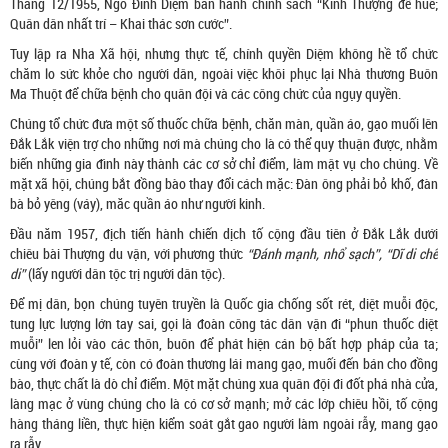
Tháng 12/1955, Ngô Đình Diệm ban hành chính sách “Kinh Thượng để huề;
Quân dân nhất trí – Khai thác sơn cước”.
Tuy lập ra Nha Xã hội, nhưng thực tế, chính quyền Diệm không hề tổ chức
chăm lo sức khỏe cho người dân, ngoài việc khôi phục lại Nhà thương Buôn
Ma Thuột để chữa bệnh cho quân đội và các công chức của ngụy quyền.
Chúng tổ chức đưa một số thuốc chữa bệnh, chăn màn, quần áo, gạo muối lên
Đắk Lắk viện trợ cho những nơi mà chúng cho là có thể quy thuận được, nhằm
biến những gia đình này thành các cơ sở chỉ điểm, làm mật vụ cho chúng. Về
mặt xã hội, chúng bắt đồng bào thay đổi cách mặc: Đàn ông phải bỏ khố, đàn
bà bỏ yêng (váy), măc quần áo như người kinh.
Đầu năm 1957, địch tiến hành chiến dịch tố cộng đầu tiên ở Đắk Lắk dưới
chiêu bài Thượng du vận, với phương thức
“Đánh mạnh, nhổ sạch”, “Dĩ di chế
di”
(lấy người dân tộc trị người dân tộc).
Để mị dân, bọn chúng tuyên truyền là Quốc gia chống sốt rét, diệt muỗi độc,
tung lực lượng lớn tay sai, gọi là đoàn công tác dân vận đi “phun thuốc diệt
muỗi” len lỏi vào các thôn, buôn để phát hiện cán bộ bất hợp pháp của ta;
cùng với đoàn y tế, còn có đoàn thương lái mang gạo, muối đến bán cho đồng
bào, thực chất là dò chỉ điểm. Một mặt chúng xua quân đội đi đốt phá nhà cửa,
làng mạc ở vùng chúng cho là có cơ sở mạnh; mở các lớp chiêu hồi, tố cộng
hàng tháng liền, thực hiện kiểm soát gắt gao người làm ngoài rẫy, mang gạo
ra rẫy.