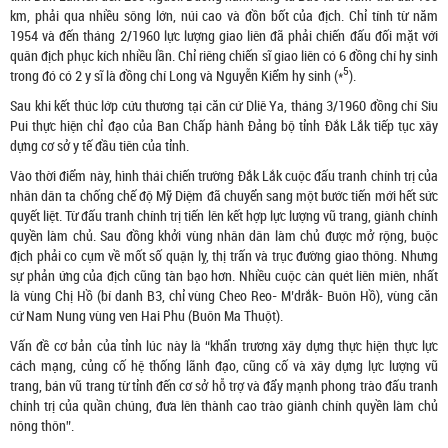
km, phải qua nhiều sông lớn, núi cao và đồn bốt của địch. Chỉ tính từ năm
1954 và đến tháng 2/1960 lực lượng giao liên đã phải chiến đấu đối mặt với
quân địch phục kích nhiều lần. Chỉ riêng chiến sĩ giao liên có 6 đồng chí hy sinh
5
trong đó có 2 y sĩ là đồng chí Long và Nguyễn Kiểm hy sinh (*
).
Sau khi kết thúc lớp cứu thương tại căn cứ Dliê Ya, tháng 3/1960 đồng chí Siu
Pui thực hiện chỉ đạo của Ban Chấp hành Đảng bộ tỉnh Đắk Lắk tiếp tục xây
dựng cơ sở y tế đầu tiên của tỉnh.
Vào thời điểm này, hình thái chiến trường Đắk Lắk cuộc đấu tranh chính trị của
nhân dân ta chống chế độ Mỹ Diệm đã chuyển sang một bước tiến mới hết sức
quyết liệt. Từ đấu tranh chính trị tiến lên kết hợp lực lượng vũ trang, giành chính
quyền làm chủ. Sau đồng khởi vùng nhân dân làm chủ được mở rộng, buộc
địch phải co cụm về mốt số quận lỵ, thị trấn và trục đường giao thông. Nhưng
sự phản ứng của địch cũng tàn bạo hơn. Nhiều cuộc càn quét liên miên, nhất
là vùng Chị Hồ (bí danh B3, chỉ vùng Cheo Reo- M’drắk- Buôn Hồ), vùng căn
cứ Nam Nung vùng ven Hai Phu (Buôn Ma Thuột).
Vấn đề cơ bản của tỉnh lúc này là “khẩn trương xây dựng thực hiện thực lực
cách mạng, củng cố hệ thống lãnh đạo, cũng cố và xây dựng lực lượng vũ
trang, bán vũ trang từ tỉnh đến cơ sở hỗ trợ và đẩy mạnh phong trào đấu tranh
chính trị của quần chúng, đưa lên thành cao trào giành chính quyền làm chủ
nông thôn”.