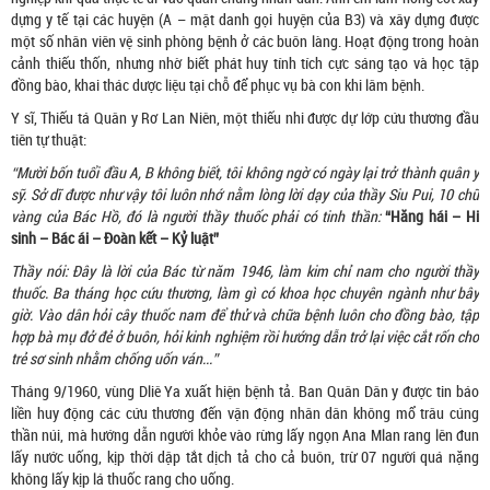
dựng y tế tại các huyện (A – mật danh gọi huyện của B3) và xây dựng được
một số nhân viên vệ sinh phòng bệnh ở các buôn làng. Hoạt động trong hoàn
cảnh thiếu thốn, nhưng nhờ biết phát huy tính tích cực sáng tạo và học tập
đồng bào, khai thác dược liệu tại chỗ để phục vụ bà con khi lâm bệnh.
Y sĩ, Thiếu tá Quân y Rơ Lan Niên, một thiếu nhi được dự lớp cứu thương đầu
tiên tự thuật:
“Mười bốn tuổi đầu A, B không biết, tôi không ngờ có ngày lại trở thành quân y
sỹ. Sở dĩ được như vậy tôi luôn nhớ nằm lòng lời dạy của thầy Siu Pui, 10 chữ
vàng của Bác Hồ, đó là người thầy thuốc phải có tinh thần:
“Hăng hái – Hi
sinh – Bác ái – Đoàn kết – Kỷ luật”
Thầy nói: Đây là lời của Bác từ năm 1946, làm kim chỉ nam cho người thầy
thuốc. Ba tháng học cứu thương, làm gì có khoa học chuyên ngành như bây
giờ. Vào dân hỏi cây thuốc nam để thử và chữa bệnh luôn cho đồng bào, tập
hợp bà mụ đở đẻ ở buôn, hỏi kinh nghiệm rồi hướng dẫn trở lại việc cắt rốn cho
trẻ sơ sinh nhằm chống uốn ván...”
Tháng 9/1960, vùng Dliê Ya xuất hiện bệnh tả. Ban Quân Dân y được tin báo
liền huy động các cứu thương đến vận động nhân dân không mổ trâu cúng
thần núi, mà hướng dẫn người khỏe vào rừng lấy ngọn Ana Mlan rang lên đun
lấy nước uống, kịp thời dập tắt dịch tả cho cả buôn, trừ 07 người quá nặng
không lấy kịp lá thuốc rang cho uống.