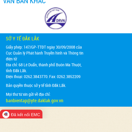
VĂN BẢN KHÁC
SỞ Y TẾ ĐẮK LẮK
Giấy phép: 147/GP-TTĐT ngày 30/09/2008 của
Cục Quản lý Phát hành Truyền hình và Thông tin
điện tử
Địa chỉ:
68 Lê Duẩn, thành phố Buôn Ma Thuột,
tỉnh Đắk Lắk.
Điện thoại: 0262.3843770. Fax: 0262.3852209
Bản quyền thuộc sở y tế tỉnh Đắk Lắk.
Mọi thư từ xin gửi về địa chỉ:
banbientap@yte.daklak.gov.vn
Đã kết nối EMC