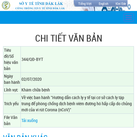
Tiếng Việt
English
Klei Ede
Togg
navi
CHI TIẾT VĂN BẢN
Tiêu
đề/Số
344/QĐ-BYT
hiệu văn
bản
Ngày
02/07/2020
ban hành
Lĩnh vực
Khám chữa bệnh
Về việc ban hành "Hướng dẫn cách ly y tế tại cơ sở cách ly tập
Trích yếu
trung để phòng chống dịch bệnh viêm đường hô hấp cấp do chủng
mới của vi rút Corona (nCoV)"
File Văn
Tải xuống
bản