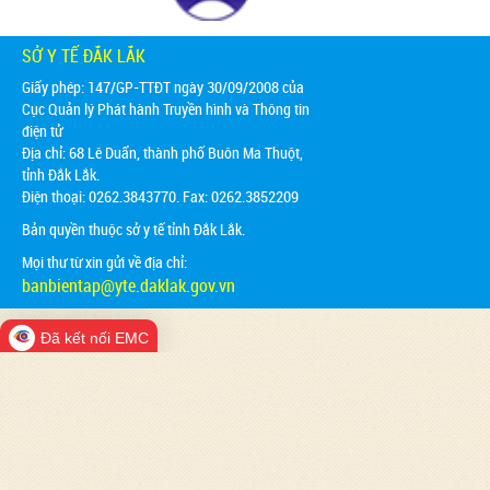
SỞ Y TẾ ĐẮK LẮK
Giấy phép: 147/GP-TTĐT ngày 30/09/2008 của
Cục Quản lý Phát hành Truyền hình và Thông tin
điện tử
Địa chỉ:
68 Lê Duẩn, thành phố Buôn Ma Thuột,
tỉnh Đắk Lắk.
Điện thoại: 0262.3843770. Fax: 0262.3852209
Bản quyền thuộc sở y tế tỉnh Đắk Lắk.
Mọi thư từ xin gửi về địa chỉ:
banbientap@yte.daklak.gov.vn
Đã kết nối EMC