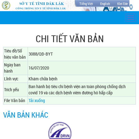
Tiếng Việt
English
Klei Ede
Togg
navi
CHI TIẾT VĂN BẢN
Tiêu đề/Số
3088/QĐ-BYT
hiệu văn bản
Ngày ban
16/07/2020
hành
Lĩnh vực
Khám chữa bệnh
Ban hành bộ tiêu chí bệnh viện an toàn phòng chống dịch
Trích yếu
covid 19 và các dịch bệnh viêm đường hô hấp cấp
File Văn bản
Tải xuống
VĂN BẢN KHÁC