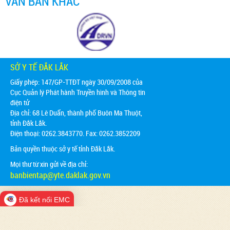
VĂN BẢN KHÁC
SỞ Y TẾ ĐẮK LẮK
Giấy phép: 147/GP-TTĐT ngày 30/09/2008 của
Cục Quản lý Phát hành Truyền hình và Thông tin
điện tử
Địa chỉ:
68 Lê Duẩn, thành phố Buôn Ma Thuột,
tỉnh Đắk Lắk.
Điện thoại: 0262.3843770. Fax: 0262.3852209
Bản quyền thuộc sở y tế tỉnh Đắk Lắk.
Mọi thư từ xin gửi về địa chỉ:
banbientap@yte.daklak.gov.vn
Đã kết nối EMC