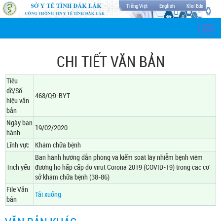
Tiếng Việt
English
Klei Ede
Togg
navi
CHI TIẾT VĂN BẢN
Tiêu
đề/Số
468/QĐ-BYT
hiệu văn
bản
Ngày ban
19/02/2020
hành
Lĩnh vực
Khám chữa bệnh
Ban hành hướng dẫn phòng và kiểm soát lây nhiễm bệnh viêm
Trích yếu
đường hô hấp cấp do virut Corona 2019 (COVID-19) trong các cơ
sở khám chữa bệnh (38-86)
File Văn
Tải xuống
bản