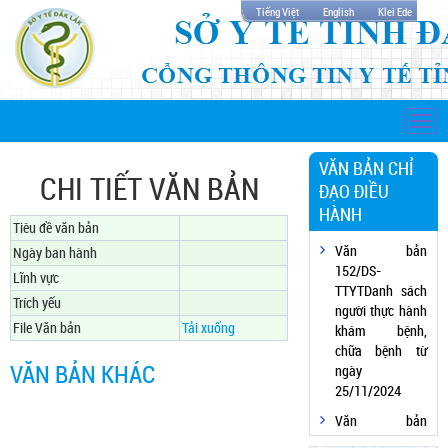
Tiếng Việt
English
Klei Ede
Togg
navi
VĂN BẢN CHỈ
CHI TIẾT VĂN BẢN
ĐẠO ĐIỀU
HÀNH
Tiêu đề văn bản
Văn bản
Ngày ban hành
152/DS-
Lĩnh vực
TTYTDanh sách
Trích yếu
người thực hành
File Văn bản
Tải xuống
khám bệnh,
chữa bệnh từ
VĂN BẢN KHÁC
ngày
25/11/2024
Văn bản
152/DS-