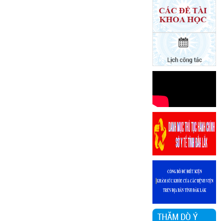
TTYTDanh sách
người thực hành
khám bệnh,
chữa bệnh từ
ngày
25/11/2024
Văn bản
152/DS-
TTYTDanh sách
người thực hành
khám bệnh,
chữa bệnh từ
ngày
25/11/2024
Văn bản 24/KH-
SYTvề việc thực
hiện Chương
trình hành động
thực hiện Nghị
quyết số 01/NQ-
CP ngày
THĂM DÒ Ý