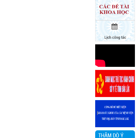
TTYTDanh sách
người thực hành
khám bệnh,
chữa bệnh từ
ngày
25/11/2024
Văn bản
152/DS-
TTYTDanh sách
người thực hành
khám bệnh,
chữa bệnh từ
ngày
25/11/2024
Văn bản 24/KH-
SYTvề việc thực
hiện Chương
trình hành động
thực hiện Nghị
quyết số 01/NQ-
CP ngày
THĂM DÒ Ý