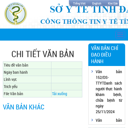
Tiếng Việt
English
Klei Ede
Togg
navi
VĂN BẢN CHỈ
CHI TIẾT VĂN BẢN
ĐẠO ĐIỀU
HÀNH
Tiêu đề văn bản
Văn bản
Ngày ban hành
152/DS-
Lĩnh vực
TTYTDanh sách
Trích yếu
người thực hành
File Văn bản
Tải xuống
khám bệnh,
chữa bệnh từ
VĂN BẢN KHÁC
ngày
25/11/2024
Văn bản
152/DS-