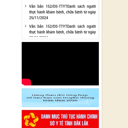
Văn bản 152/DS-TTYTDanh sách người
thực hành khám bệnh, chữa bệnh từ ngày
25/11/2024
Văn bản 152/DS-TTYTDanh sách người
thực hành khám bệnh, chữa bệnh từ ngày
25/11/2024
Văn bản 24/KH-SYTvề việc thực hiện
Chương trình hành động thực hiện Nghị
quyết số 01/NQ-CP ngày 05/01/2024 của
Chính phủ về nhiệm vụ, giải pháp chủ yếu
thực hiện Kế hoạch phát triển kinh tế - xã
hội và Dự toán ngân sách nhà nước năm
2024 - Lĩnh vực Y tế
Văn bản 24/KH-SYT về việc thực hiện
Chương trình hành động thực hiện Nghị
quyết số 01/NQ-CP ngày 05/01/2024 của
Chính phủ về nhiệm vụ, giải pháp chủ yếu
thực hiện Kế hoạch phát triển kinh tế - xã
hội và Dự toán ngân sách nhà nước năm
2024 - Lĩnh vực Y tế