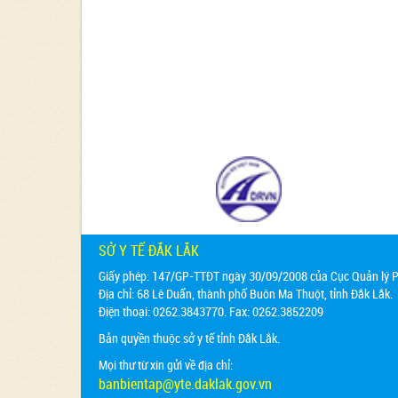
SỞ Y TẾ ĐẮK LẮK
Giấy phép: 147/GP-TTĐT ngày 30/09/2008 của Cục Quản lý Ph
Địa chỉ:
68 Lê Duẩn, thành phố Buôn Ma Thuột, tỉnh Đắk Lắk.
Điện thoại: 0262.3843770. Fax: 0262.3852209
Bản quyền thuộc sở y tế tỉnh Đắk Lắk.
Mọi thư từ xin gửi về địa chỉ:
banbientap@yte.daklak.gov.vn