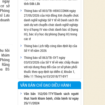
 ngày
tỉnh Đắk Lắk
Công bố đủ điều kiện cung cấp dịch vụ diệt
 cơ sở
côn trùng, diệt khuẩn bằng chế phẩm
Phòng
Thông báo số 003/TB-HĐXCCDNN ngày
sĩ Lưu
27/05/2026 của Hội đồng Xét chuyển chức
Công bố cơ sở đủ điều kiện quan trắc môi
doanh
danh nghề nghiệp Sở Y tế về Danh sách thí
trường lao động
sinh dự xét chuyển chức danh nghề nghiệp
Công bố hồ sơ về trang thiết bị y tế
từ y sĩ hạng IV vào chức danh bác sĩ (hạng
Công bố cơ sở đủ điều kiện tiêm chủng
III), bác sĩ y học dự phòng (hạng III) trong
các đ
Cơ sở Massage đủ điều kiện hoạt động
Thông báo Lịch tiếp công dân định kỳ của
Cơ sở thẩm mỹ đủ điều kiện hoạt động
thu hồi
Sở Y tế năm 2026
g khám
Thông báo số 063/TB-SYT ngày
Phòng
03/03/2026 của Sở Y tế về việc chấp thuận
 Răng
với nội dung thay đổi của cơ sở phân phối
oa BS
thuốc theo quy định tại điểm d, khoản 1,
Điều 11 Thông tư 03/2018/TT-BYT
VĂN BẢN CHỈ ĐẠO ĐIỀU HÀNH
Văn bản 152/DS-TTYTDanh sách người
thực hành khám bệnh, chữa bệnh từ ngày
25/11/2024