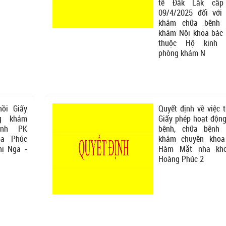
tế Đắk Lắk cấp
09/4/2025 đối với
khám chữa bệnh 
khám Nội khoa bác 
thuộc Hộ kinh 
phòng khám N
hồi Giấy
Quyết định về việc 
g khám
Giấy phép hoạt độn
ệnh PK
bệnh, chữa bệnh 
a Phúc
khám chuyên khoa
hị Nga -
Hàm Mặt nha kh
Hoàng Phúc 2