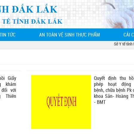
TIN TỨC
AN TOÀN VỆ SINH THỰC PHẨM
CẢI 
Sở Y tế tỉnh Đắ
hồi Giấy
Quyết định thu hồ
g khám
phép hoạt động
 đối với
bệnh, chữa bệnh Pk 
 Thiên
khoa Sản- Hoàng Th
- BMT