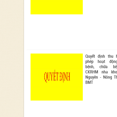
Quyết định thu 
phép hoạt độn
bệnh, chữa b
CKRHM nha kho
Nguyên - Nông T
BMT