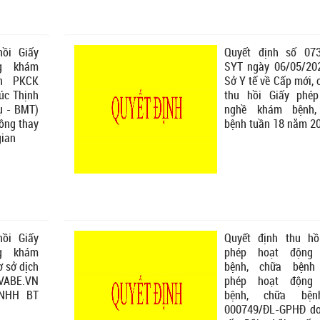
hồi Giấy
Quyết định số 07
g khám
SYT ngày 06/05/20
nh PKCK
Sở Y tế về Cấp mới, c
úc Thịnh
thu hồi Giấy phé
ụ - BMT)
nghề khám bệnh,
hông thay
bệnh tuần 18 năm 2
gian
hồi Giấy
Quyết định thu hồ
g khám
phép hoạt động
ơ sở dịch
bệnh, chữa bệnh 
EVABE.VN
phép hoạt động
TNHH BT
bệnh, chữa bệ
000749/ĐL-GPHĐ d