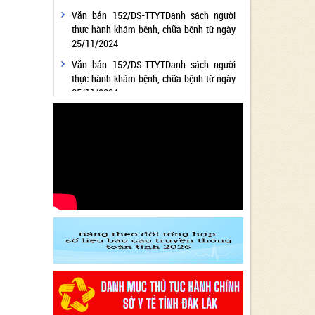
Văn bản 152/DS-TTYTDanh sách người
thực hành khám bệnh, chữa bệnh từ ngày
25/11/2024
Văn bản 152/DS-TTYTDanh sách người
thực hành khám bệnh, chữa bệnh từ ngày
25/11/2024
Văn bản 24/KH-SYTvề việc thực hiện
Chương trình hành động thực hiện Nghị
quyết số 01/NQ-CP ngày 05/01/2024 của
Chính phủ về nhiệm vụ, giải pháp chủ yếu
thực hiện Kế hoạch phát triển kinh tế - xã
hội và Dự toán ngân sách nhà nước năm
2024 - Lĩnh vực Y tế
Văn bản 24/KH-SYT về việc thực hiện
Chương trình hành động thực hiện Nghị
quyết số 01/NQ-CP ngày 05/01/2024 của
Chính phủ về nhiệm vụ, giải pháp chủ yếu
thực hiện Kế hoạch phát triển kinh tế - xã
hội và Dự toán ngân sách nhà nước năm
2024 - Lĩnh vực Y tế