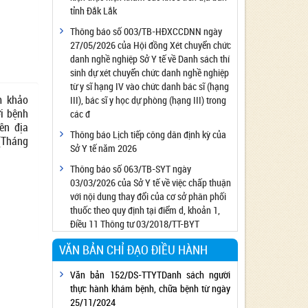
tỉnh Đắk Lắk
Công bố đủ điều kiện cung cấp dịch vụ diệt
côn trùng, diệt khuẩn bằng chế phẩm
Thông báo số 003/TB-HĐXCCDNN ngày
27/05/2026 của Hội đồng Xét chuyển chức
Công bố cơ sở đủ điều kiện quan trắc môi
danh nghề nghiệp Sở Y tế về Danh sách thí
trường lao động
sinh dự xét chuyển chức danh nghề nghiệp
Công bố hồ sơ về trang thiết bị y tế
từ y sĩ hạng IV vào chức danh bác sĩ (hạng
m khảo
Công bố cơ sở đủ điều kiện tiêm chủng
III), bác sĩ y học dự phòng (hạng III) trong
ời bệnh
các đ
Cơ sở Massage đủ điều kiện hoạt động
rên địa
Thông báo Lịch tiếp công dân định kỳ của
Cơ sở thẩm mỹ đủ điều kiện hoạt động
(Tháng
Sở Y tế năm 2026
Thông báo số 063/TB-SYT ngày
03/03/2026 của Sở Y tế về việc chấp thuận
với nội dung thay đổi của cơ sở phân phối
thuốc theo quy định tại điểm d, khoản 1,
Điều 11 Thông tư 03/2018/TT-BYT
VĂN BẢN CHỈ ĐẠO ĐIỀU HÀNH
Văn bản 152/DS-TTYTDanh sách người
thực hành khám bệnh, chữa bệnh từ ngày
25/11/2024