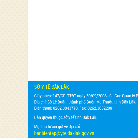
SỞ Y TẾ ĐẮK LẮK
Giấy phép: 147/GP-TTĐT ngày 30/09/2008 của Cục Quản lý Ph
Địa chỉ:
68 Lê Duẩn, thành phố Buôn Ma Thuột, tỉnh Đắk Lắk.
Điện thoại: 0262.3843770. Fax: 0262.3852209
Bản quyền thuộc sở y tế tỉnh Đắk Lắk.
Mọi thư từ xin gửi về địa chỉ:
banbientap@yte.daklak.gov.vn