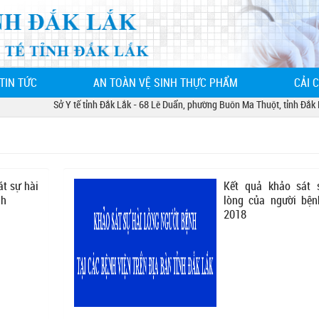
TIN TỨC
AN TOÀN VỆ SINH THỰC PHẨM
CẢI 
Sở Y tế tỉnh Đắk Lắk - 68 Lê Duẩn, phường Buôn Ma Thuột, tỉnh Đắk Lắk
t sự hài
Kết quả khảo sát 
nh
lòng của người bệ
2018