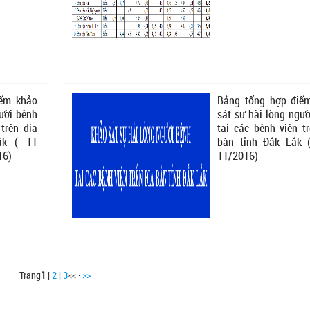
iểm khảo
Bảng tổng hợp điể
gười bệnh
sát sự hài lòng ngư
 trên địa
tại các bệnh viện t
ắk ( 11
bàn tỉnh Đắk Lắk 
16)
11/2016)
Trang
1
|
2
|
3
<< ·
>>