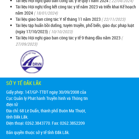
Tài liệu Hội nghị giao ban công tác y tế quý I năm 2024
( 22/04/2024)
Tài liệu Hội nghị tổng kết công tác y tế năm 2023 và triển khai Kế hoạch
năm 2024
( 18/01/2024)
Tài liệu giao ban công tác Y tế tháng 11 năm 2023
( 22/11/2023)
Tài liệu tập huấn bồi dưỡng, tuyên truyền, phổ biến, giáo dục pháp luật
(ngày 17/10/2023)
( 10/10/2023)
Tài liệu Hội nghị giao ban công tác y tế 9 tháng đầu năm 2023
(
27/09/2023)
SỞ Y TẾ ĐẮK LẮK
Giấy phép: 147/GP-TTĐT ngày 30/09/2008 của
Cục Quản lý Phát hành Truyền hình và Thông tin
điện tử
Địa chỉ:
68 Lê Duẩn, thành phố Buôn Ma Thuột,
tỉnh Đắk Lắk.
Điện thoại: 0262.3843770. Fax: 0262.3852209
Bản quyền thuộc sở y tế tỉnh Đắk Lắk.