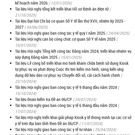
kế hoạch năm 2026
( 12/01/2026)
Tài liệu Hội nghị tổng kết triển khai Hồ sơ Bệnh án điện tử
(
21/10/2025)
Tài liệu Đại hội Chi bộ cơ quan Sở Y tế lần thứ XVII, nhiệm kỳ 2025 -
2027
( 04/06/2025)
Tài liệu Hội nghị giao ban công tác y tế quý I năm 2025
( 24/04/2025)
Tài liệu Hội nghị cán bộ công chức cơ quan Sở Y tế năm 2025
(
15/01/2025)
Tài liệu Hội nghị Tổng kết công tác Đảng năm 2024, triển khai nhiệm vụ
xây dựng Đảng năm 2025
( 15/01/2025)
Tài liệu Lễ công bố triển khai mô hình khám chữa bệnh sử dụng Kiosk
tự phục vụ và phát động Cuộc thi tìm kiếm mô hình, sáng kiến ứng
dụng dữ liệu dân cư phục vụ Chuyển đổi số, cải cách hành chính
(
22/10/2024)
Tải liệu Hội nghị giao ban công tác y tế 9 tháng đầu năm 2024
(
15/10/2024)
Tài liệu Đoàn kiểm tra Đề án 06/CP
( 24/07/2024)
Tài liệu Hội nghị giao ban công tác y tế 6 tháng đầu năm 2024
(
17/07/2024)
Tài liệu Hội nghị triển khai giải pháp Kiosk y tế thông minh tại các cơ sở
y tế trên địa bàn tỉnh theo Đề án 06/CP
( 11/07/2024)
Tài liệu Hội nghị giao ban công tác y tế tư nhân
( 25/04/2024)