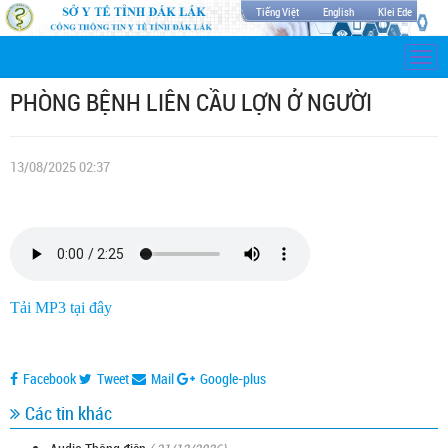
Tiếng Việt
English
Klei Ede
Togg
navi
PHÒNG BỆNH LIÊN CẦU LỢN Ở NGƯỜI
13/08/2025 02:37
Tải MP3 tại đây
Facebook
Tweet
Mail
Google-plus
Các tin khác