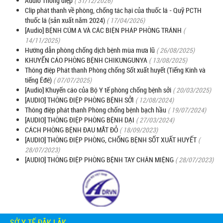
Audio Thông điệp
( 31/12/2026)
Clip phát thanh về phòng, chống tác hại của thuốc lá - Quỹ PCTH
thuốc lá (sản xuất năm 2024)
( 17/04/2026)
[Audio] BỆNH CÚM A VÀ CÁC BIỆN PHÁP PHÒNG TRÁNH
(
14/11/2025)
Hướng dẫn phòng chống dịch bệnh mùa mưa lũ
( 26/08/2025)
KHUYẾN CÁO PHÒNG BỆNH CHIKUNGUNYA
( 13/08/2025)
Thông điệp Phát thanh Phòng chống Sốt xuất huyết (Tiếng Kinh và
tiếng Êđê)
( 07/07/2025)
[Audio] Khuyến cáo của Bộ Y tế phòng chống bệnh sởi
( 20/03/2025)
[AUDIO] THÔNG ĐIỆP PHÒNG BỆNH SỞI
( 12/08/2024)
Thông điệp phát thanh Phòng chống bệnh bạch hầu
( 19/07/2024)
[AUDIO] THÔNG ĐIỆP PHÒNG BỆNH DẠI
( 27/03/2024)
CÁCH PHÒNG BỆNH ĐAU MẮT ĐỎ
( 18/09/2023)
[AUDIO] THÔNG ĐIỆP PHÒNG, CHỐNG BỆNH SỐT XUẤT HUYẾT
(
28/07/2023)
[AUDIO] THÔNG ĐIỆP PHÒNG BỆNH TAY CHÂN MIỆNG
( 28/07/2023)
SỞ Y TẾ ĐẮK LẮK