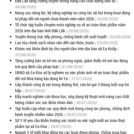
Đắk Lắk tăng cường truyền thông nâng cao chất lượng dân số
(
06/08/2026)
Nâng cao năng lực, kỹ năng nghiệp vụ công tác xã hội trong hoạt động
tư pháp đối với người chưa thành niên năm 2026
( 05/08/2026)
Tổ chức tập huấn chuyên môn nghiệp vụ về an toàn thực phẩm năm
2026 trên địa bàn tỉnh Đắk Lắk
( 03/08/2026)
Truyền thông trực tiếp phòng, chống bệnh sốt xuất huyết
( 03/08/2026)
Lan tỏa chính sách nhân văn đến tận thôn, buôn
( 03/08/2026)
Khám sức khỏe định kỳ cho người dân trên địa bàn xã Ea Knốp
(
02/08/2026)
Tăng cường bảo vệ trẻ em và phòng ngừa, giảm thiểu trẻ em lao động
trái quy định của pháp luật
( 01/08/2026)
UBND xã Ea Ktur xử lý nghiêm vụ việc phản ánh về an toàn thực phẩm
đối với Nhà hàng lưu động Ni Ya
( 31/07/2026)
Gắp thành công dị vật trong đường thở, cứu bé gái 3 tháng tuổi suy hô
hấp
( 30/07/2026)
Đẩy mạnh nghiên cứu khoa học, ứng dụng kỹ thuật mới nâng cao chất
lượng chăm sóc sức khỏe nhân dân
( 30/07/2026)
Tập huấn cập nhật các quy định mới trong công tác phòng, chống dịch
bệnh truyền nhiễm năm 2026
( 29/07/2026)
Sở Y tế yêu cầu khẩn trương xác minh vụ việc nghi mất an toàn thực
phẩm tại xã Ea Ktur
( 29/07/2026)
Ngành Y tế triển khai đồng bộ các hoạt động phòng, chống mua bán