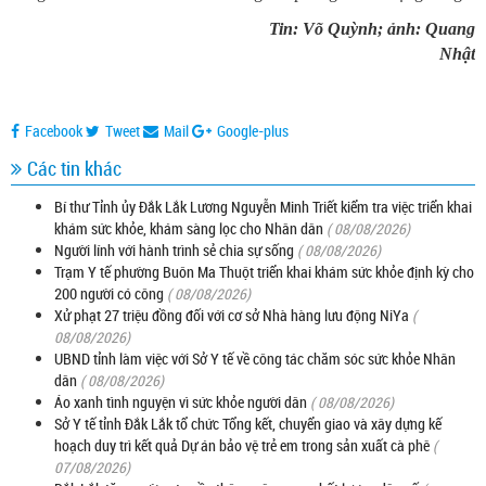
Tin: Võ Quỳnh; ảnh: Quang
Nhật
Facebook
Tweet
Mail
Google-plus
Các tin khác
Bí thư Tỉnh ủy Đắk Lắk Lương Nguyễn Minh Triết kiểm tra việc triển khai
khám sức khỏe, khám sàng lọc cho Nhân dân
( 08/08/2026)
Người lính với hành trình sẻ chia sự sống
( 08/08/2026)
Trạm Y tế phường Buôn Ma Thuột triển khai khám sức khỏe định kỳ cho
200 người có công
( 08/08/2026)
Xử phạt 27 triệu đồng đối với cơ sở Nhà hàng lưu động NiYa
(
08/08/2026)
UBND tỉnh làm việc với Sở Y tế về công tác chăm sóc sức khỏe Nhân
dân
( 08/08/2026)
Áo xanh tình nguyện vì sức khỏe người dân
( 08/08/2026)
Sở Y tế tỉnh Đắk Lắk tổ chức Tổng kết, chuyển giao và xây dựng kế
hoạch duy trì kết quả Dự án bảo vệ trẻ em trong sản xuất cà phê
(
07/08/2026)