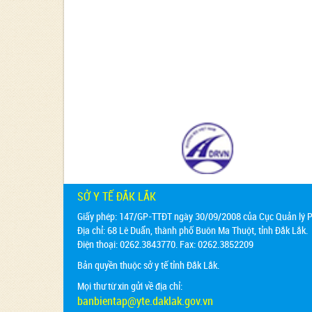
SỞ Y TẾ ĐẮK LẮK
Giấy phép: 147/GP-TTĐT ngày 30/09/2008 của Cục Quản lý Ph
Địa chỉ:
68 Lê Duẩn, thành phố Buôn Ma Thuột, tỉnh Đắk Lắk.
Điện thoại: 0262.3843770. Fax: 0262.3852209
Bản quyền thuộc sở y tế tỉnh Đắk Lắk.
Mọi thư từ xin gửi về địa chỉ:
banbientap@yte.daklak.gov.vn