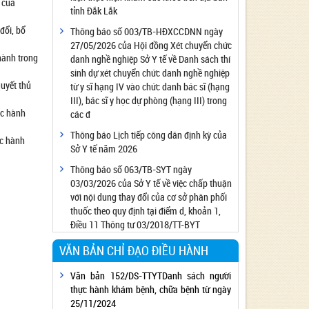
 của
tỉnh Đắk Lắk
Công bố đủ điều kiện cung cấp dịch vụ diệt
côn trùng, diệt khuẩn bằng chế phẩm
đổi, bổ
Thông báo số 003/TB-HĐXCCDNN ngày
27/05/2026 của Hội đồng Xét chuyển chức
Công bố cơ sở đủ điều kiện quan trắc môi
hành trong
danh nghề nghiệp Sở Y tế về Danh sách thí
trường lao động
sinh dự xét chuyển chức danh nghề nghiệp
Công bố hồ sơ về trang thiết bị y tế
uyết thủ
từ y sĩ hạng IV vào chức danh bác sĩ (hạng
Công bố cơ sở đủ điều kiện tiêm chủng
III), bác sĩ y học dự phòng (hạng III) trong
ục hành
các đ
Cơ sở Massage đủ điều kiện hoạt động
Thông báo Lịch tiếp công dân định kỳ của
Cơ sở thẩm mỹ đủ điều kiện hoạt động
ục hành
Sở Y tế năm 2026
Thông báo số 063/TB-SYT ngày
03/03/2026 của Sở Y tế về việc chấp thuận
với nội dung thay đổi của cơ sở phân phối
thuốc theo quy định tại điểm d, khoản 1,
Điều 11 Thông tư 03/2018/TT-BYT
VĂN BẢN CHỈ ĐẠO ĐIỀU HÀNH
Văn bản 152/DS-TTYTDanh sách người
thực hành khám bệnh, chữa bệnh từ ngày
25/11/2024