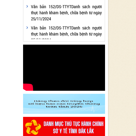
Văn bản 152/DS-TTYTDanh sách người
thực hành khám bệnh, chữa bệnh từ ngày
25/11/2024
Văn bản 152/DS-TTYTDanh sách người
thực hành khám bệnh, chữa bệnh từ ngày
25/11/2024
Văn bản 24/KH-SYTvề việc thực hiện
Chương trình hành động thực hiện Nghị
quyết số 01/NQ-CP ngày 05/01/2024 của
Chính phủ về nhiệm vụ, giải pháp chủ yếu
thực hiện Kế hoạch phát triển kinh tế - xã
hội và Dự toán ngân sách nhà nước năm
2024 - Lĩnh vực Y tế
Văn bản 24/KH-SYT về việc thực hiện
Chương trình hành động thực hiện Nghị
quyết số 01/NQ-CP ngày 05/01/2024 của
Chính phủ về nhiệm vụ, giải pháp chủ yếu
thực hiện Kế hoạch phát triển kinh tế - xã
hội và Dự toán ngân sách nhà nước năm
2024 - Lĩnh vực Y tế