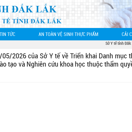
TIN TỨC
AN TOÀN VỆ SINH THỰC PHẨM
CẢI 
Sở Y tế tỉnh Đắk Lắ
05/2026 của Sở Y tế về Triển khai Danh mục t
 Đào tạo và Nghiên cứu khoa học thuộc thẩm quyề