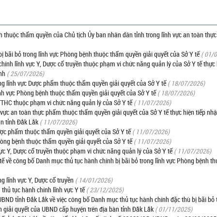
ính thuộc thẩm quyền của Chủ tịch Ủy ban nhân dân tỉnh trong lĩnh vực an toàn th
ị bãi bỏ trong lĩnh vực Phòng bệnh thuộc thẩm quyền giải quyết của Sở Y tế
( 01/
 chính lĩnh vực Y, Dược cổ truyền thuộc phạm vi chức năng quản lý của Sở Y tế thực 
nh
( 25/07/2026)
ng lĩnh vực Dược phẩm thuộc thẩm quyền giải quyết của Sở Y tế
( 18/07/2026)
nh vực Phòng bệnh thuộc thẩm quyền giải quyết của Sở Y tế
( 18/07/2026)
 TTHC thuộc phạm vi chức năng quản lý của Sở Y tế
( 11/07/2026)
h vực an toàn thực phẩm thuộc thẩm quyền giải quyết của Sở Y tế thực hiện tiếp nhận
àn tỉnh Đắk Lắk
( 11/07/2026)
ược phẩm thuộc thẩm quyền giải quyết của Sở Y tế
( 11/07/2026)
hòng bệnh thuộc thẩm quyền giải quyết của Sở Y tế
( 11/07/2026)
c Y, Dược cổ truyền thuộc phạm vi chức năng quản lý của Sở Y tế
( 11/07/2026)
 về công bố Danh mục thủ tục hành chính bị bãi bỏ trong lĩnh vực Phòng bệnh t
g lĩnh vực Y, Dược cổ truyền
( 14/01/2026)
thủ tục hành chính lĩnh vực Y tế
( 23/12/2025)
D tỉnh Đắk Lắk về việc công bố Danh mục thủ tục hành chính đặc thù bị bãi bỏ t
giải quyết của UBND cấp huyện trên địa bàn tỉnh Đắk Lắk
( 01/11/2025)