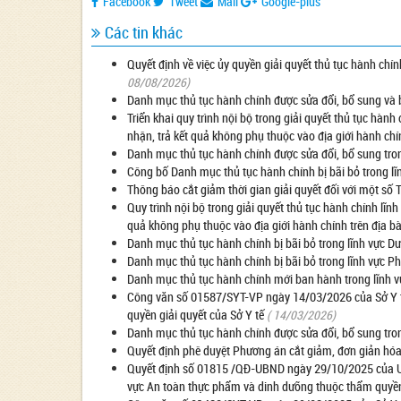
Facebook
Tweet
Mail
Google-plus
Các tin khác
Quyết định về việc ủy quyền giải quyết thủ tục hành ch
08/08/2026)
Danh mục thủ tục hành chính được sửa đổi, bổ sung và b
Triển khai quy trình nội bộ trong giải quyết thủ tục hành
nhận, trả kết quả không phụ thuộc vào địa giới hành chí
Danh mục thủ tục hành chính được sửa đổi, bổ sung tro
Công bố Danh mục thủ tục hành chính bị bãi bỏ trong lĩ
Thông báo cắt giảm thời gian giải quyết đối với một số
Quy trình nội bộ trong giải quyết thủ tục hành chính lĩn
quả không phụ thuộc vào địa giới hành chính trên địa b
Danh mục thủ tục hành chính bị bãi bỏ trong lĩnh vực D
Danh mục thủ tục hành chính bị bãi bỏ trong lĩnh vực P
Danh mục thủ tục hành chính mới ban hành trong lĩnh vự
Công văn số 01587/SYT-VP ngày 14/03/2026 của Sở Y tế
quyền giải quyết của Sở Y tế
( 14/03/2026)
Danh mục thủ tục hành chính được sửa đổi, bổ sung tron
Quyết định phê duyệt Phương án cắt giảm, đơn giản hóa 
Quyết định số 01815 /QĐ-UBND ngày 29/10/2025 của UBN
vực An toàn thực phẩm và dinh dưỡng thuộc thẩm quyền 