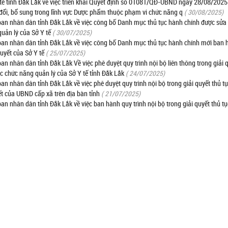
 tỉnh Đắk Lắk về việc triển khai Quyết định số 01081/QĐ-UBND ngày 28/08/2025
 đổi, bổ sung trong lĩnh vực Dược phẩm thuộc phạm vi chức năng q
( 30/08/2025)
 nhân dân tỉnh Đắk Lắk về việc công bố Danh mục thủ tục hành chính được sửa 
uản lý của Sở Y tế
( 30/07/2025)
n nhân dân tỉnh Đắk Lắk về việc công bố Danh mục thủ tục hành chính mới ban 
uyết của Sở Y tế
( 25/07/2025)
hân dân tỉnh Đắk Lắk Về việc phê duyệt quy trình nội bộ liên thông trong giải q
ộc chức năng quản lý của Sở Y tế tỉnh Đắk Lắk
( 24/07/2025)
nhân dân tỉnh Đắk Lắk về việc phê duyệt quy trình nội bộ trong giải quyết thủ t
ết của UBND cấp xã trên địa bàn tỉnh
( 21/07/2025)
nhân dân tỉnh Đắk Lắk về việc ban hành quy trình nội bộ trong giải quyết thủ t