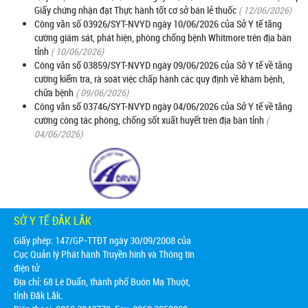
Giấy chứng nhận đạt Thực hành tốt cơ sở bán lẻ thuốc
( 12/06/2026)
Công văn số 03926/SYT-NVYD ngày 10/06/2026 của Sở Y tế tăng
cường giám sát, phát hiện, phòng chống bệnh Whitmore trên địa bàn
tỉnh
( 10/06/2026)
Công văn số 03859/SYT-NVYD ngày 09/06/2026 của Sở Y tế về tăng
cường kiểm tra, rà soát việc chấp hành các quy định về khám bệnh,
chữa bệnh
( 09/06/2026)
Công văn số 03746/SYT-NVYD ngày 04/06/2026 của Sở Y tế về tăng
cường công tác phòng, chống sốt xuất huyết trên địa bàn tỉnh
(
04/06/2026)
SỞ Y TẾ ĐẮK LẮK
Giấy phép: 147/GP-TTĐT ngày 30/09/2008 của
Cục Quản lý Phát hành Truyền hình và Thông tin
điện tử
Địa chỉ:
68 Lê Duẩn, thành phố Buôn Ma Thuột,
tỉnh Đắk Lắk.