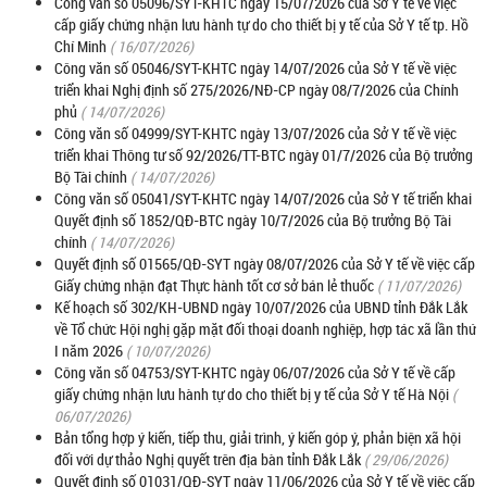
Công văn số 05096/SYT-KHTC ngày 15/07/2026 của Sở Y tế về việc
cấp giấy chứng nhận lưu hành tự do cho thiết bị y tế của Sở Y tế tp. Hồ
Chí Minh
( 16/07/2026)
Công văn số 05046/SYT-KHTC ngày 14/07/2026 của Sở Y tế về việc
triển khai Nghị định số 275/2026/NĐ-CP ngày 08/7/2026 của Chính
phủ
( 14/07/2026)
Công văn số 04999/SYT-KHTC ngày 13/07/2026 của Sở Y tế về việc
triển khai Thông tư số 92/2026/TT-BTC ngày 01/7/2026 của Bộ trưởng
Bộ Tài chính
( 14/07/2026)
Công văn số 05041/SYT-KHTC ngày 14/07/2026 của Sở Y tế triển khai
Quyết định số 1852/QĐ-BTC ngày 10/7/2026 của Bộ trưởng Bộ Tài
chính
( 14/07/2026)
Quyết định số 01565/QĐ-SYT ngày 08/07/2026 của Sở Y tế về việc cấp
Giấy chứng nhận đạt Thực hành tốt cơ sở bán lẻ thuốc
( 11/07/2026)
Kế hoạch số 302/KH-UBND ngày 10/07/2026 của UBND tỉnh Đắk Lắk
về Tổ chức Hội nghị gặp mặt đối thoại doanh nghiệp, hợp tác xã lần thứ
I năm 2026
( 10/07/2026)
Công văn số 04753/SYT-KHTC ngày 06/07/2026 của Sở Y tế về cấp
giấy chứng nhận lưu hành tự do cho thiết bị y tế của Sở Y tế Hà Nội
(
06/07/2026)
Bản tổng hợp ý kiến, tiếp thu, giải trình, ý kiến góp ý, phản biện xã hội
đối với dự thảo Nghị quyết trên địa bàn tỉnh Đắk Lắk
( 29/06/2026)
Quyết định số 01031/QĐ-SYT ngày 11/06/2026 của Sở Y tế về việc cấp