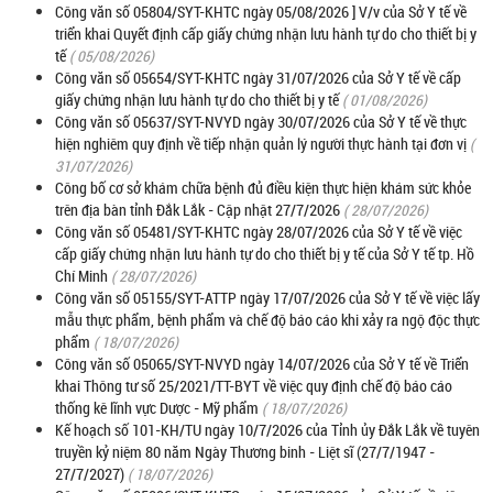
Công văn số 05804/SYT-KHTC ngày 05/08/2026 ] V/v của Sở Y tế về
triển khai Quyết định cấp giấy chứng nhận lưu hành tự do cho thiết bị y
tế
( 05/08/2026)
Công văn số 05654/SYT-KHTC ngày 31/07/2026 của Sở Y tế về cấp
giấy chứng nhận lưu hành tự do cho thiết bị y tế
( 01/08/2026)
Công văn số 05637/SYT-NVYD ngày 30/07/2026 của Sở Y tế về thực
hiện nghiêm quy định về tiếp nhận quản lý người thực hành tại đơn vị
(
31/07/2026)
Công bố cơ sở khám chữa bệnh đủ điều kiện thực hiện khám sức khỏe
trên địa bàn tỉnh Đắk Lắk - Cập nhật 27/7/2026
( 28/07/2026)
Công văn số 05481/SYT-KHTC ngày 28/07/2026 của Sở Y tế về việc
cấp giấy chứng nhận lưu hành tự do cho thiết bị y tế của Sở Y tế tp. Hồ
Chí Minh
( 28/07/2026)
Công văn số 05155/SYT-ATTP ngày 17/07/2026 của Sở Y tế về việc lấy
mẫu thực phẩm, bệnh phẩm và chế độ báo cáo khi xảy ra ngộ độc thực
phẩm
( 18/07/2026)
Công văn số 05065/SYT-NVYD ngày 14/07/2026 của Sở Y tế về Triển
khai Thông tư số 25/2021/TT-BYT về việc quy định chế độ báo cáo
thống kê lĩnh vực Dược - Mỹ phẩm
( 18/07/2026)
Kế hoạch số 101-KH/TU ngày 10/7/2026 của Tỉnh ủy Đắk Lắk về tuyên
truyền kỷ niệm 80 năm Ngày Thương binh - Liệt sĩ (27/7/1947 -
27/7/2027)
( 18/07/2026)