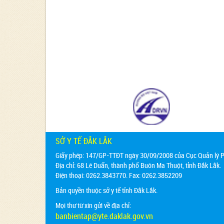
SỞ Y TẾ ĐẮK LẮK
Giấy phép: 147/GP-TTĐT ngày 30/09/2008 của Cục Quản lý Ph
Địa chỉ:
68 Lê Duẩn, thành phố Buôn Ma Thuột, tỉnh Đắk Lắk.
Điện thoại: 0262.3843770. Fax: 0262.3852209
Bản quyền thuộc sở y tế tỉnh Đắk Lắk.
Mọi thư từ xin gửi về địa chỉ:
banbientap@yte.daklak.gov.vn