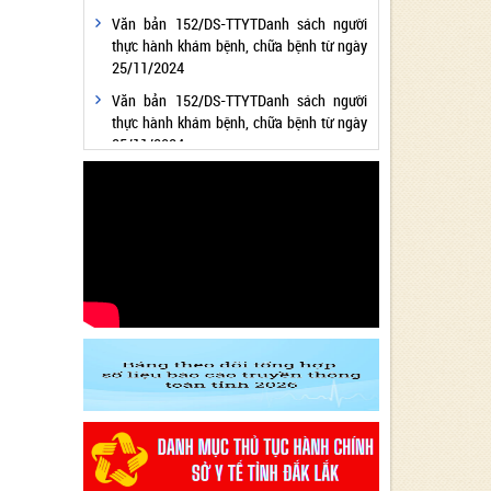
Văn bản 152/DS-TTYTDanh sách người
thực hành khám bệnh, chữa bệnh từ ngày
25/11/2024
Văn bản 152/DS-TTYTDanh sách người
thực hành khám bệnh, chữa bệnh từ ngày
25/11/2024
Văn bản 24/KH-SYTvề việc thực hiện
Chương trình hành động thực hiện Nghị
quyết số 01/NQ-CP ngày 05/01/2024 của
Chính phủ về nhiệm vụ, giải pháp chủ yếu
thực hiện Kế hoạch phát triển kinh tế - xã
hội và Dự toán ngân sách nhà nước năm
2024 - Lĩnh vực Y tế
Văn bản 24/KH-SYT về việc thực hiện
Chương trình hành động thực hiện Nghị
quyết số 01/NQ-CP ngày 05/01/2024 của
Chính phủ về nhiệm vụ, giải pháp chủ yếu
thực hiện Kế hoạch phát triển kinh tế - xã
hội và Dự toán ngân sách nhà nước năm
2024 - Lĩnh vực Y tế