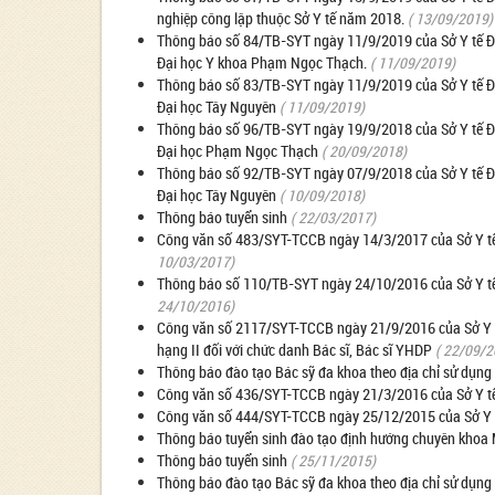
nghiệp công lập thuộc Sở Y tế năm 2018.
( 13/09/2019)
Thông báo số 84/TB-SYT ngày 11/9/2019 của Sở Y tế Đắk
Đại học Y khoa Phạm Ngọc Thạch.
( 11/09/2019)
Thông báo số 83/TB-SYT ngày 11/9/2019 của Sở Y tế Đắk
Đại học Tây Nguyên
( 11/09/2019)
Thông báo số 96/TB-SYT ngày 19/9/2018 của Sở Y tế Đắk
Đại học Phạm Ngọc Thạch
( 20/09/2018)
Thông báo số 92/TB-SYT ngày 07/9/2018 của Sở Y tế Đắk
Đại học Tây Nguyên
( 10/09/2018)
Thông báo tuyển sinh
( 22/03/2017)
Công văn số 483/SYT-TCCB ngày 14/3/2017 của Sở Y tế v
10/03/2017)
Thông báo số 110/TB-SYT ngày 24/10/2016 của Sở Y tế 
24/10/2016)
Công văn số 2117/SYT-TCCB ngày 21/9/2016 của Sở Y tế v
hạng II đối với chức danh Bác sĩ, Bác sĩ YHDP
( 22/09/2
Thông báo đào tạo Bác sỹ đa khoa theo địa chỉ sử dụng
Công văn số 436/SYT-TCCB ngày 21/3/2016 của Sở Y tế v
Công văn số 444/SYT-TCCB ngày 25/12/2015 của Sở Y tế
Thông báo tuyển sinh đào tạo định hướng chuyên khoa
Thông báo tuyển sinh
( 25/11/2015)
Thông báo đào tạo Bác sỹ đa khoa theo địa chỉ sử dụng