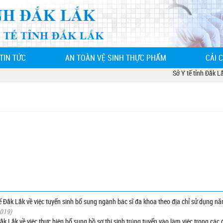
TIN TỨC
AN TOÀN VỆ SINH THỰC PHẨM
CẢI 
Sở Y tế tỉnh Đắk Lắk -
Đắk Lắk về việc tuyển sinh bổ sung ngành bác sĩ đa khoa theo địa chỉ sử dụng n
2019)
Lắk về việc thực hiện bổ sung hồ sơ thí sinh trúng tuyển vào làm việc trong các 