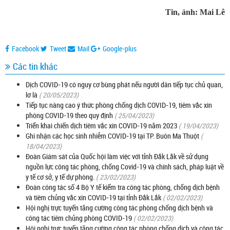
Tin, ảnh: Mai Lê
Facebook
Tweet
Mail
Google-plus
Các tin khác
Dịch COVID-19 có nguy cơ bùng phát nếu người dân tiếp tục chủ quan,
lơ là
( 20/05/2023)
Tiếp tục nâng cao ý thức phòng chống dịch COVID-19, tiêm vắc xin
phòng COVID-19 theo quy định
( 25/04/2023)
Triển khai chiến dịch tiêm vắc xin COVID-19 năm 2023
( 19/04/2023)
Ghi nhận các học sinh nhiễm COVID-19 tại TP. Buôn Ma Thuột
(
18/04/2023)
Đoàn Giám sát của Quốc hội làm việc với tỉnh Đắk Lắk về sử dụng
nguồn lực công tác phòng, chống Covid-19 và chính sách, pháp luật về
y tế cơ sở, y tế dự phòng.
( 23/02/2023)
Đoàn công tác số 4 Bộ Y tế kiểm tra công tác phòng, chống dịch bệnh
và tiêm chủng vắc xin COVID-19 tại tỉnh Đắk Lắk
( 02/02/2023)
Hội nghị trực tuyến tăng cường công tác phòng chống dịch bệnh và
công tác tiêm chủng phòng COVID-19
( 02/02/2023)
Hội nghị trực tuyến tăng cường công tác phòng chống dịch và công tác