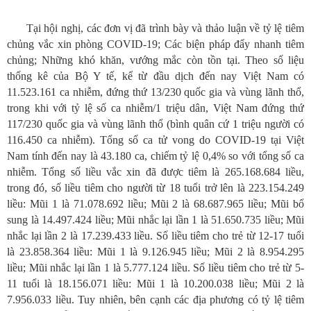
Tại hội nghị, các đơn vị đã trình bày và thảo luận về tỷ lệ tiêm
chủng vắc xin phòng COVID-19; Các biện pháp đẩy nhanh tiêm
chủng; Những khó khăn, vướng mắc còn tồn tại. Theo số liệu
thống kê của Bộ Y tế, kể từ đầu dịch đến nay Việt Nam có
11.523.161 ca nhiễm, đứng thứ 13/230 quốc gia và vùng lãnh thổ,
trong khi với tỷ lệ số ca nhiễm/1 triệu dân, Việt Nam đứng thứ
117/230 quốc gia và vùng lãnh thổ (bình quân cứ 1 triệu người có
116.450 ca nhiễm). Tổng số ca tử vong do COVID-19 tại Việt
Nam tính đến nay là 43.180 ca, chiếm tỷ lệ 0,4% so với tổng số ca
nhiễm. Tổng số liều vắc xin đã được tiêm là 265.168.684 liều,
trong đó, số liều tiêm cho người từ 18 tuổi trở lên là 223.154.249
liều: Mũi 1 là 71.078.692 liều; Mũi 2 là 68.687.965 liều; Mũi bổ
sung là 14.497.424 liều; Mũi nhắc lại lần 1 là 51.650.735 liều; Mũi
nhắc lại lần 2 là 17.239.433 liều. Số liều tiêm cho trẻ từ 12-17 tuổi
là 23.858.364 liều: Mũi 1 là 9.126.945 liều; Mũi 2 là 8.954.295
liều; Mũi nhắc lại lần 1 là 5.777.124 liều. Số liều tiêm cho trẻ từ 5-
11 tuổi là 18.156.071 liều: Mũi 1 là 10.200.038 liều; Mũi 2 là
7.956.033 liều. Tuy nhiên, bên cạnh các địa phương có tỷ lệ tiêm