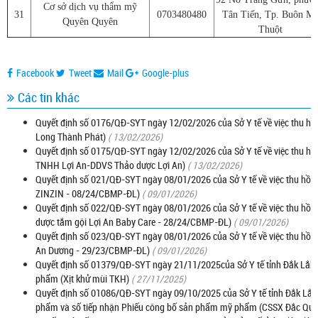
Cơ sở dịch vụ thẩm mỹ
31
0703480480
Tân Tiến, Tp. Buôn M
Quyên Quyên
Thuột
Facebook
Tweet
Mail
Google-plus
Các tin khác
Quyết định số 0176/QĐ-SYT ngày 12/02/2026 của Sở Y tế về việc thu h
Long Thành Phát)
( 13/02/2026)
Quyết định số 0175/QĐ-SYT ngày 12/02/2026 của Sở Y tế về việc thu hồ
TNHH Lợi An-DDVS Thảo dược Lợi An)
( 13/02/2026)
Quyết định số 021/QĐ-SYT ngày 08/01/2026 của Sở Y tế về việc thu hồ
ZINZIN - 08/24/CBMP-ĐL)
( 09/01/2026)
Quyết định số 022/QĐ-SYT ngày 08/01/2026 của Sở Y tế về việc thu hồi
dược tắm gội Lợi An Baby Care - 28/24/CBMP-ĐL)
( 09/01/2026)
Quyết định số 023/QĐ-SYT ngày 08/01/2026 của Sở Y tế về việc thu hồi
An Dương - 29/23/CBMP-ĐL)
( 09/01/2026)
Quyết định số 01379/QĐ-SYT ngày 21/11/2025của Sở Y tế tỉnh Đắk Lắk v
phẩm (Xịt khử mùi TKH)
( 27/11/2025)
Quyết định số 01086/QĐ-SYT ngày 09/10/2025 của Sở Y tế tỉnh Đắk Lắk v
phẩm và số tiếp nhận Phiếu công bố sản phẩm mỹ phẩm (CSSX Đắc Qu