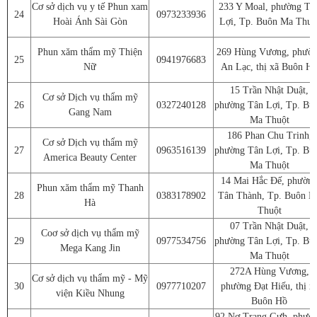
Cơ sở dịch vụ y tế Phun xam
233 Y Moal, phường Tâ
24
0973233936
Hoài Ánh Sài Gòn
Lợi, Tp. Buôn Ma Thuộ
Phun xăm thẩm mỹ Thiện
269 Hùng Vương, phườ
25
0941976683
Nữ
An Lạc, thị xã Buôn H
15 Trần Nhật Duật,
Cơ sở Dịch vụ thẩm mỹ
26
0327240128
phường Tân Lợi, Tp. Bu
Gang Nam
Ma Thuột
186 Phan Chu Trinh,
Cơ sở Dịch vụ thẩm mỹ
27
0963516139
phường Tân Lợi, Tp. Bu
America Beauty Center
Ma Thuột
14 Mai Hắc Đế, phườn
Phun xăm thẩm mỹ Thanh
28
0383178902
Tân Thành, Tp. Buôn M
Hà
Thuột
07 Trần Nhật Duật,
Coơ sở dịch vụ thẩm mỹ
29
0977534756
phường Tân Lợi, Tp. Bu
Mega Kang Jin
Ma Thuột
272A Hùng Vương,
Cơ sở dịch vụ thẩm mỹ - Mỹ
30
0977710207
phường Đạt Hiếu, thị x
viện Kiều Nhung
Buôn Hồ
92 Nơ Trang Gưh, phườ