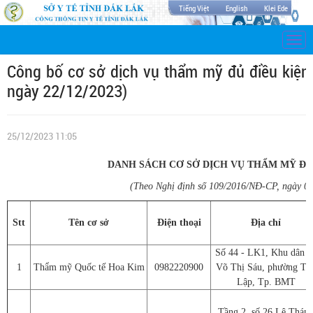
Tiếng Việt
English
Klei Ede
Togg
navi
Công bố cơ sở dịch vụ thẩm mỹ đủ điều kiện
ngày 22/12/2023)
25/12/2023 11:05
DANH SÁCH
CƠ SỞ DỊCH VỤ THẨM MỸ ĐỦ
(Theo Nghị định số 109/2016/NĐ-CP, ngày 0
Stt
Tên cơ sở
Điện thoại
Địa chỉ
Số 44 - LK1, Khu dân c
1
Thẩm mỹ Quốc tế Hoa Kim
0982220900
Võ Thị Sáu, phường Tâ
Lập, Tp. BMT
Tầng 2, số 26 Lê Thán