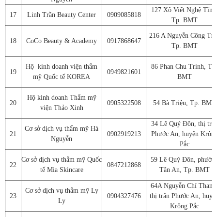
127 Xô Viết Nghệ Tĩnh
17
Linh Trần Beauty Center
0909085818
Tp. BMT
216 A Nguyễn Công Trứ
18
CoCo Beauty & Academy
0917868647
Tp. BMT
Hộ kinh doanh viện thẩm
86 Phan Chu Trinh, Tp
19
0949821601
mỹ Quốc tế KOREA
BMT
Hộ kinh doanh Thẩm mỹ
20
0905322508
54 Bà Triệu, Tp. BMT
viện Thảo Xinh
34 Lê Quý Đôn, thị trấ
Cơ sở dịch vụ thẩm mỹ Hà
21
0902919213
Phước An, huyện Krôn
Nguyễn
Pắc
Cơ sở dịch vụ thẩm mỹ Quốc
59 Lê Quý Đôn, phườn
22
0847212868
tế Mia Skincare
Tân An, Tp. BMT
64A Nguyễn Chí Thanh
Cơ sở dịch vụ thẩm mỹ Ly
23
0904327476
thị trấn Phước An, huyệ
Ly
Krông Pắc