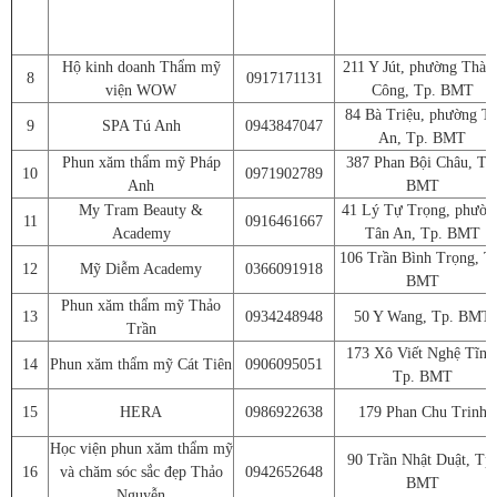
Hộ kinh doanh Thẩm mỹ
211 Y Jút, phường Thàn
8
0917171131
viện WOW
Công, Tp. BMT
84 Bà Triệu, phường T
9
SPA Tú Anh
0943847047
An, Tp. BMT
Phun xăm thẩm mỹ Pháp
387 Phan Bội Châu, Tp
10
0971902789
Anh
BMT
My Tram Beauty &
41 Lý Tự Trọng, phườn
11
0916461667
Academy
Tân An, Tp. BMT
106 Trần Bình Trọng, T
12
Mỹ Diễm Academy
0366091918
BMT
Phun xăm thẩm mỹ Thảo
13
0934248948
50 Y Wang, Tp. BMT
Trần
173 Xô Viết Nghệ Tĩnh
14
Phun xăm thẩm mỹ Cát Tiên
0906095051
Tp. BMT
15
HERA
0986922638
179 Phan Chu Trinh
Học viện phun xăm thẩm mỹ
90 Trần Nhật Duật, Tp.
16
và chăm sóc sắc đẹp Thảo
0942652648
BMT
Nguyễn