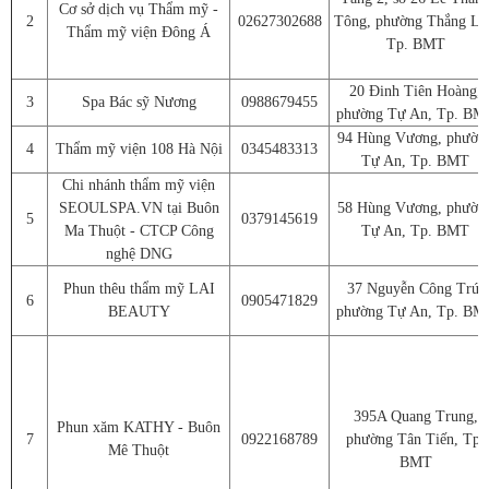
Cơ sở dịch vụ Thẩm mỹ -
2
02627302688
Tông, phường Thắng Lợ
Thẩm mỹ viện Đông Á
Tp. BMT
20 Đinh Tiên Hoàng,
3
Spa Bác sỹ Nương
0988679455
phường Tự An, Tp. BM
94 Hùng Vương, phườn
4
Thẩm mỹ viện 108 Hà Nội
0345483313
Tự An, Tp. BMT
Chi nhánh thẩm mỹ viện
SEOULSPA.VN tại Buôn
58 Hùng Vương, phườn
5
0379145619
Ma Thuột - CTCP Công
Tự An, Tp. BMT
nghệ DNG
Phun thêu thẩm mỹ LAI
37 Nguyễn Công Trứ,
6
0905471829
BEAUTY
phường Tự An, Tp. BM
395A Quang Trung,
Phun xăm KATHY - Buôn
7
0922168789
phường Tân Tiến, Tp.
Mê Thuột
BMT