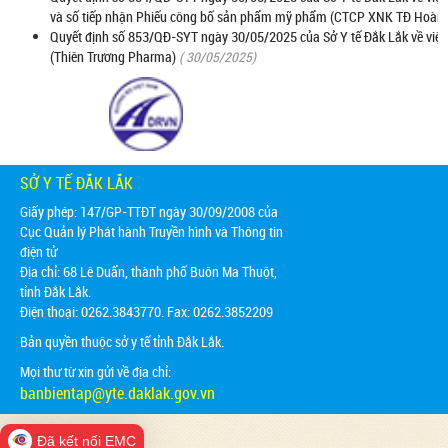
và số tiếp nhận Phiếu công bố sản phẩm mỹ phẩm (CTCP XNK TĐ Hoàng 
Quyết định số 853/QĐ-SYT ngày 30/05/2025 của Sở Y tế Đắk Lắk về việ
(Thiên Trương Pharma)
( 30/05/2025)
SỞ Y TẾ ĐẮK LẮK
Giấy phép: 147/GP-TTĐT ngày 30/09/2008 của
Cục Quản lý Phát hành Truyền hình và Thông tin
điện tử
Địa chỉ:
68 Lê Duẩn, thành phố Buôn Ma Thuột,
tỉnh Đắk Lắk.
Điện thoại: 0262.3843770. Fax: 0262.3852209
Bản quyền thuộc sở y tế tỉnh Đắk Lắk.
Mọi thư từ xin gửi về địa chỉ:
banbientap@yte.daklak.gov.vn
Đã kết nối EMC