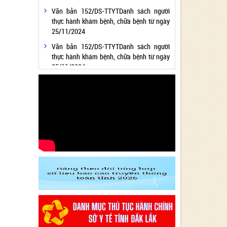
Văn bản 152/DS-TTYTDanh sách người
thực hành khám bệnh, chữa bệnh từ ngày
25/11/2024
Văn bản 152/DS-TTYTDanh sách người
thực hành khám bệnh, chữa bệnh từ ngày
25/11/2024
Văn bản 24/KH-SYTvề việc thực hiện
Chương trình hành động thực hiện Nghị
quyết số 01/NQ-CP ngày 05/01/2024 của
Chính phủ về nhiệm vụ, giải pháp chủ yếu
thực hiện Kế hoạch phát triển kinh tế - xã
hội và Dự toán ngân sách nhà nước năm
2024 - Lĩnh vực Y tế
Văn bản 24/KH-SYT về việc thực hiện
Chương trình hành động thực hiện Nghị
quyết số 01/NQ-CP ngày 05/01/2024 của
Chính phủ về nhiệm vụ, giải pháp chủ yếu
thực hiện Kế hoạch phát triển kinh tế - xã
hội và Dự toán ngân sách nhà nước năm
2024 - Lĩnh vực Y tế