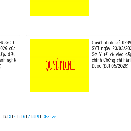
458/QĐ-
Quyết định số 028
2026 của
SYT ngày 23/03/20
ấp, điều
Sở Y tế về việc cấp
ành nghề
chỉnh Chứng chỉ hàn
)
Dược (Đợt 05/2026)
1
|
2
|
3
|
4
|
5
|
6
|
7
|
8
|
9
|
10
<<
·
>>