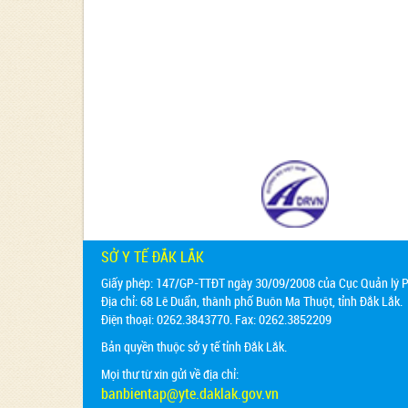
SỞ Y TẾ ĐẮK LẮK
Giấy phép: 147/GP-TTĐT ngày 30/09/2008 của Cục Quản lý Ph
Địa chỉ:
68 Lê Duẩn, thành phố Buôn Ma Thuột, tỉnh Đắk Lắk.
Điện thoại: 0262.3843770. Fax: 0262.3852209
Bản quyền thuộc sở y tế tỉnh Đắk Lắk.
Mọi thư từ xin gửi về địa chỉ:
banbientap@yte.daklak.gov.vn