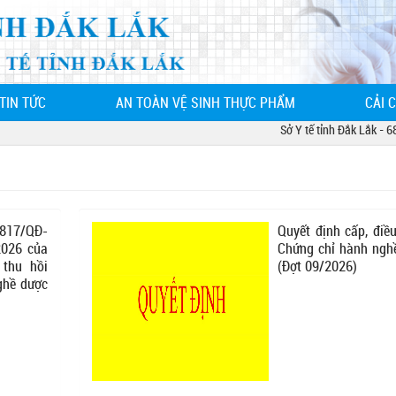
TIN TỨC
AN TOÀN VỆ SINH THỰC PHẨM
CẢI 
Sở Y tế tỉnh Đắk Lắk - 68 L
817/QĐ-
Quyết định cấp, điề
2026 của
Chứng chỉ hành ngh
 thu hồi
(Đợt 09/2026)
ghề dược