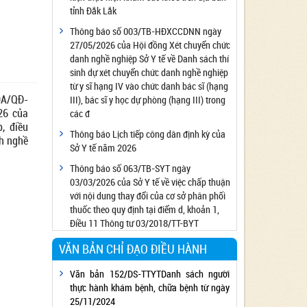
tỉnh Đắk Lắk
Công bố đủ điều kiện cung cấp dịch vụ diệt
côn trùng, diệt khuẩn bằng chế phẩm
Thông báo số 003/TB-HĐXCCDNN ngày
27/05/2026 của Hội đồng Xét chuyển chức
Công bố cơ sở đủ điều kiện quan trắc môi
danh nghề nghiệp Sở Y tế về Danh sách thí
trường lao động
sinh dự xét chuyển chức danh nghề nghiệp
Công bố hồ sơ về trang thiết bị y tế
từ y sĩ hạng IV vào chức danh bác sĩ (hạng
9A/QĐ-
Công bố cơ sở đủ điều kiện tiêm chủng
III), bác sĩ y học dự phòng (hạng III) trong
26 của
các đ
Cơ sở Massage đủ điều kiện hoạt động
, điều
Thông báo Lịch tiếp công dân định kỳ của
Cơ sở thẩm mỹ đủ điều kiện hoạt động
h nghề
Sở Y tế năm 2026
Thông báo số 063/TB-SYT ngày
03/03/2026 của Sở Y tế về việc chấp thuận
với nội dung thay đổi của cơ sở phân phối
thuốc theo quy định tại điểm d, khoản 1,
Điều 11 Thông tư 03/2018/TT-BYT
VĂN BẢN CHỈ ĐẠO ĐIỀU HÀNH
Văn bản 152/DS-TTYTDanh sách người
thực hành khám bệnh, chữa bệnh từ ngày
25/11/2024