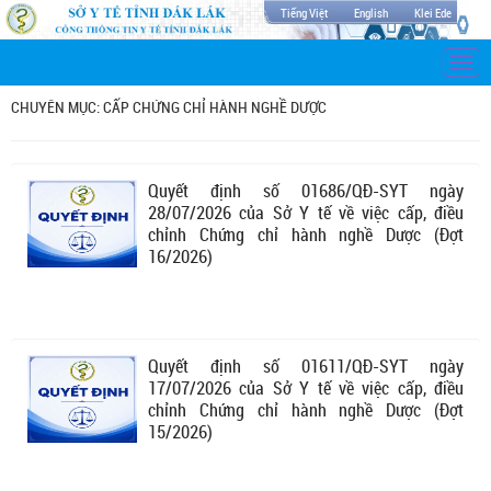
Tiếng Việt
English
Klei Ede
Togg
navi
CHUYÊN MỤC: CẤP CHỨNG CHỈ HÀNH NGHỀ DƯỢC
Quyết định số 01686/QĐ-SYT ngày
28/07/2026 của Sở Y tế về việc cấp, điều
chỉnh Chứng chỉ hành nghề Dược (Đợt
16/2026)
Quyết định số 01611/QĐ-SYT ngày
17/07/2026 của Sở Y tế về việc cấp, điều
chỉnh Chứng chỉ hành nghề Dược (Đợt
15/2026)