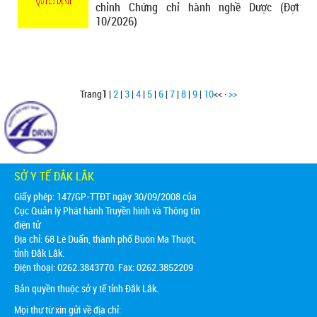
chỉnh Chứng chỉ hành nghề Dược (Đợt
10/2026)
Trang
1
|
2
|
3
|
4
|
5
|
6
|
7
|
8
|
9
|
10
<< ·
>>
SỞ Y TẾ ĐẮK LẮK
Giấy phép: 147/GP-TTĐT ngày 30/09/2008 của
Cục Quản lý Phát hành Truyền hình và Thông tin
điện tử
Địa chỉ:
68 Lê Duẩn, thành phố Buôn Ma Thuột,
tỉnh Đắk Lắk.
Điện thoại: 0262.3843770. Fax: 0262.3852209
Bản quyền thuộc sở y tế tỉnh Đắk Lắk.
Mọi thư từ xin gửi về địa chỉ: