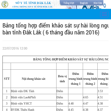
Tiếng Việt
English
Klei Ede
Togg
navi
Bảng tổng hợp điểm khảo sát sự hài lòng ngườ
bàn tỉnh Đắk Lắk ( 6 tháng đầu năm 2016)
22/07/2016 12:00
BẢNG TỔNG HỢP ĐIỂM KHẢO SÁT SỰ HÀI LÒNG NGƯ
Điểm
Điểm
Điểm
Đơn vị
STT
Nội dung khảo sát
trung bình
trung bình
trung bìn
tính
tháng 1
tháng 2
tháng 3
1
Bệnh viện ĐK Tỉnh
Điểm
3.53
2
Bệnh viện Lao&Phổi
Điểm
4.65
4.51
3
Bệnh viện YHCT
Điểm
4.48
4.47
4.38
4
BVĐK Thiện Hạnh
Điểm
4.45
4.38
4.37