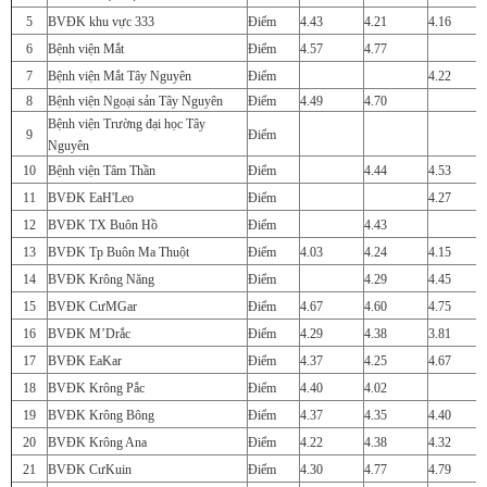
5
BVĐK khu vực 333
Điểm
4.43
4.21
4.16
6
Bệnh viện Mắt
Điểm
4.57
4.77
7
Bệnh viện Mắt Tây Nguyên
Điểm
4.22
8
Bệnh viện Ngoại sản Tây Nguyên
Điểm
4.49
4.70
Bệnh viện Trường đại học Tây
9
Điểm
Nguyên
10
Bệnh viện Tâm Thần
Điểm
4.44
4.53
11
BVĐK EaH'Leo
Điểm
4.27
12
BVĐK TX Buôn Hồ
Điểm
4.43
13
BVĐK Tp Buôn Ma Thuột
Điểm
4.03
4.24
4.15
14
BVĐK Krông Năng
Điểm
4.29
4.45
15
BVĐK CưMGar
Điểm
4.67
4.60
4.75
16
BVĐK M’Drắc
Điểm
4.29
4.38
3.81
17
BVĐK EaKar
Điểm
4.37
4.25
4.67
18
BVĐK Krông Pắc
Điểm
4.40
4.02
19
BVĐK Krông Bông
Điểm
4.37
4.35
4.40
20
BVĐK Krông Ana
Điểm
4.22
4.38
4.32
21
BVĐK CưKuin
Điểm
4.30
4.77
4.79