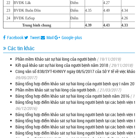
22
BVĐK Lăk
Điểm
4.27
23
BVĐK Buôn Đôn
Điểm
4.35
4.49
4.34
24
BVĐK EaSup
Điểm
4.26
Trung bình chung
4.39
4.43
4.33
Facebook
Tweet
Mail
Google-plus
Các tin khác
Phần mềm Khảo sát sự hài lòng của người bệnh
( 19/11/2019)
Kết quả khảo sát sự hài lòng của người bệnh năm 2018
( 29/11/2018)
Công văn số 838/SYT-KHNVY ngày 08/5/2017 của Sở Y tế về việc khảo sá
09/05/2017)
Bảng tổng hợp điểm khảo sát sự hài lòng của người bệnh quý I năm 201
Phần mềm khảo sát sự hài lòng của người bệnh.
( 21/03/2017)
Bảng tổng hợp điểm khảo sát sự hài lòng của người bệnh năm 2016
( 18
Bảng tổng hợp điểm khảo sát sự hài lòng người bệnh tại các bệnh viện t
06/12/2016)
Bảng tổng hợp điểm khảo sát sự hài lòng người bệnh tại các bệnh viện t
Bảng tổng hợp điểm khảo sát sự hài lòng người bệnh tại các bệnh viện t
Bảng tổng hợp điểm khảo sát sự hài lòng người bệnh tại các bệnh viện tr
Bảng tổng hợp điểm khảo sát sự hài lòng người bệnh tại các bệnh viện tr