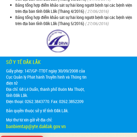
Bảng tổng hợp điểm khảo sát sự hài lòng người bệnh tại các bệnh viện
trên địa bàn tỉnh Đắk Lắk (Tháng 4/2016)
( 27/06/2016)
Bảng tổng hợp điểm khảo sát sự hài lòng người bệnh tại các bệnh viện
trên địa bàn tỉnh Đắk Lắk (Tháng 5/2016)
( 27/06/2016)
SỞ Y TẾ ĐẮK LẮK
Giấy phép: 147/GP-TTĐT ngày 30/09/2008 của
Cục Quản lý Phát hành Truyền hình và Thông tin
điện tử
Địa chỉ:
68 Lê Duẩn, thành phố Buôn Ma Thuột,
tỉnh Đắk Lắk.
Điện thoại: 0262.3843770. Fax: 0262.3852209
Bản quyền thuộc sở y tế tỉnh Đắk Lắk.
Mọi thư từ xin gửi về địa chỉ:
banbientap@yte.daklak.gov.vn