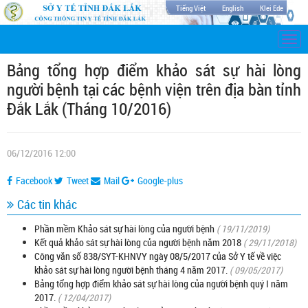
Tiếng Việt
English
Klei Ede
Togg
navi
Bảng tổng hợp điểm khảo sát sự hài lòng
người bệnh tại các bệnh viện trên địa bàn tỉnh
Đắk Lắk (Tháng 10/2016)
06/12/2016 12:00
Facebook
Tweet
Mail
Google-plus
Các tin khác
Phần mềm Khảo sát sự hài lòng của người bệnh
( 19/11/2019)
Kết quả khảo sát sự hài lòng của người bệnh năm 2018
( 29/11/2018)
Công văn số 838/SYT-KHNVY ngày 08/5/2017 của Sở Y tế về việc
khảo sát sự hài lòng người bệnh tháng 4 năm 2017.
( 09/05/2017)
Bảng tổng hợp điểm khảo sát sự hài lòng của người bệnh quý I năm
2017.
( 12/04/2017)