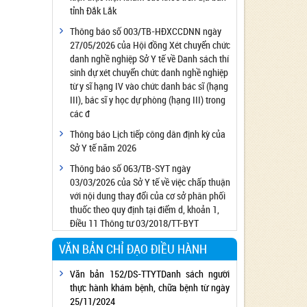
tỉnh Đắk Lắk
Công bố đủ điều kiện cung cấp dịch vụ diệt
côn trùng, diệt khuẩn bằng chế phẩm
Thông báo số 003/TB-HĐXCCDNN ngày
27/05/2026 của Hội đồng Xét chuyển chức
Công bố cơ sở đủ điều kiện quan trắc môi
danh nghề nghiệp Sở Y tế về Danh sách thí
trường lao động
sinh dự xét chuyển chức danh nghề nghiệp
Công bố hồ sơ về trang thiết bị y tế
từ y sĩ hạng IV vào chức danh bác sĩ (hạng
Công bố cơ sở đủ điều kiện tiêm chủng
III), bác sĩ y học dự phòng (hạng III) trong
các đ
Cơ sở Massage đủ điều kiện hoạt động
Thông báo Lịch tiếp công dân định kỳ của
Cơ sở thẩm mỹ đủ điều kiện hoạt động
Sở Y tế năm 2026
Thông báo số 063/TB-SYT ngày
03/03/2026 của Sở Y tế về việc chấp thuận
với nội dung thay đổi của cơ sở phân phối
thuốc theo quy định tại điểm d, khoản 1,
Điều 11 Thông tư 03/2018/TT-BYT
VĂN BẢN CHỈ ĐẠO ĐIỀU HÀNH
Văn bản 152/DS-TTYTDanh sách người
thực hành khám bệnh, chữa bệnh từ ngày
25/11/2024