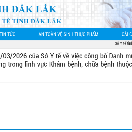
TIN TỨC
AN TOÀN VỆ SINH THỰC PHẨM
CẢI 
Sở Y tế tỉnh Đ
/03/2026 của Sở Y tế về việc công bố Danh m
ung trong lĩnh vực Khám bệnh, chữa bệnh thuộ