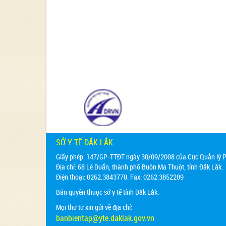
SỞ Y TẾ ĐẮK LẮK
Giấy phép: 147/GP-TTĐT ngày 30/09/2008 của Cục Quản lý Ph
Địa chỉ:
68 Lê Duẩn, thành phố Buôn Ma Thuột, tỉnh Đắk Lắk.
Điện thoại: 0262.3843770. Fax: 0262.3852209
Bản quyền thuộc sở y tế tỉnh Đắk Lắk.
Mọi thư từ xin gửi về địa chỉ:
banbientap@yte.daklak.gov.vn