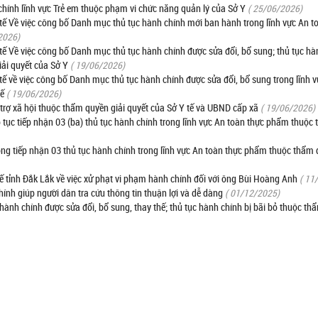
h chính lĩnh vực Trẻ em thuộc phạm vi chức năng quản lý của Sở Y
( 25/06/2026)
 Về việc công bố Danh mục thủ tục hành chính mới ban hành trong lĩnh vực An t
2026)
 Về việc công bố Danh mục thủ tục hành chính được sửa đổi, bổ sung; thủ tục hà
iải quyết của Sở Y
( 19/06/2026)
 về việc công bố Danh mục thủ tục hành chính được sửa đổi, bổ sung trong lĩnh
tế
( 19/06/2026)
 trợ xã hội thuộc thẩm quyền giải quyết của Sở Y tế và UBND cấp xã
( 19/06/2026)
tục tiếp nhận 03 (ba) thủ tục hành chính trong lĩnh vực An toàn thực phẩm thuộc
 tiếp nhận 03 thủ tục hành chính trong lĩnh vực An toàn thực phẩm thuộc thẩm 
tỉnh Đắk Lắk về việc xử phạt vi phạm hành chính đối với ông Bùi Hoàng Anh
( 11
ính giúp người dân tra cứu thông tin thuận lợi và dễ dàng
( 01/12/2025)
ành chính được sửa đổi, bổ sung, thay thế; thủ tục hành chính bị bãi bỏ thuộc th