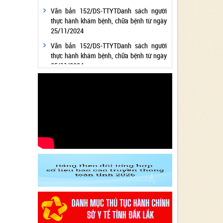
Văn bản 152/DS-TTYTDanh sách người
thực hành khám bệnh, chữa bệnh từ ngày
25/11/2024
Văn bản 152/DS-TTYTDanh sách người
thực hành khám bệnh, chữa bệnh từ ngày
25/11/2024
Văn bản 24/KH-SYTvề việc thực hiện
Chương trình hành động thực hiện Nghị
quyết số 01/NQ-CP ngày 05/01/2024 của
Chính phủ về nhiệm vụ, giải pháp chủ yếu
thực hiện Kế hoạch phát triển kinh tế - xã
hội và Dự toán ngân sách nhà nước năm
2024 - Lĩnh vực Y tế
Văn bản 24/KH-SYT về việc thực hiện
Chương trình hành động thực hiện Nghị
quyết số 01/NQ-CP ngày 05/01/2024 của
Chính phủ về nhiệm vụ, giải pháp chủ yếu
thực hiện Kế hoạch phát triển kinh tế - xã
hội và Dự toán ngân sách nhà nước năm
2024 - Lĩnh vực Y tế