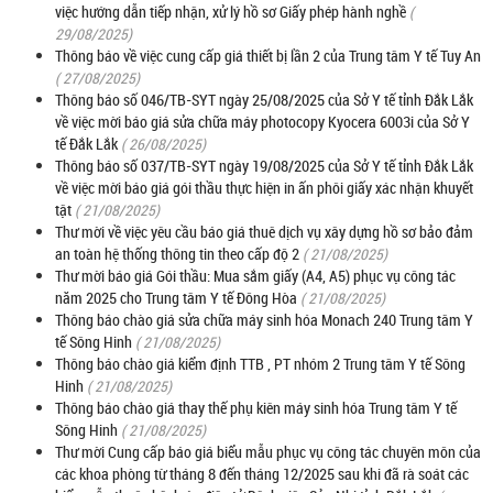
việc hướng dẫn tiếp nhận, xử lý hồ sơ Giấy phép hành nghề
(
29/08/2025)
Thông báo về việc cung cấp giá thiết bị lần 2 của Trung tâm Y tế Tuy An
( 27/08/2025)
Thông báo số 046/TB-SYT ngày 25/08/2025 của Sở Y tế tỉnh Đắk Lắk
về việc mời báo giá sửa chữa máy photocopy Kyocera 6003i của Sở Y
tế Đắk Lắk
( 26/08/2025)
Thông báo số 037/TB-SYT ngày 19/08/2025 của Sở Y tế tỉnh Đắk Lắk
về việc mời báo giá gói thầu thực hiện in ấn phôi giấy xác nhận khuyết
tật
( 21/08/2025)
Thư mời về việc yêu cầu báo giá thuê dịch vụ xây dựng hồ sơ bảo đảm
an toàn hệ thống thông tin theo cấp độ 2
( 21/08/2025)
Thư mời báo giá Gói thầu: Mua sắm giấy (A4, A5) phục vụ công tác
năm 2025 cho Trung tâm Y tế Đông Hòa
( 21/08/2025)
Thông báo chào giá sửa chữa máy sinh hóa Monach 240 Trung tâm Y
tế Sông Hinh
( 21/08/2025)
Thông báo chào giá kiểm định TTB , PT nhóm 2 Trung tâm Y tế Sông
Hinh
( 21/08/2025)
Thông báo chào giá thay thế phụ kiên máy sinh hóa Trung tâm Y tế
Sông Hinh
( 21/08/2025)
Thư mời Cung cấp báo giá biểu mẫu phục vụ công tác chuyên môn của
các khoa phòng từ tháng 8 đến tháng 12/2025 sau khi đã rà soát các