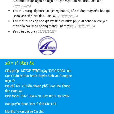
biểu mẫu thuộc bệnh án điện tử Bệnh viện Sản Nhi tỉnh Đắk Lắk
(
19/08/2025)
Thư mời cung cấp báo giá dịch vụ bảo trì, bảo dưỡng máy điều hòa tại
Bệnh viện Sản-Nhi tỉnh Đắk Lắk.
( 19/08/2025)
Thư mời Cung cấp báo giá vật tư điện nước phục vụ công tác chuyên
môn của các khoa phòng tháng 8 năm 2025
( 19/08/2025)
Yêu cầu báo giá
( 19/08/2025)
SỞ Y TẾ ĐẮK LẮK
Giấy phép: 147/GP-TTĐT ngày 30/09/2008 của
Cục Quản lý Phát hành Truyền hình và Thông tin
điện tử
Địa chỉ:
68 Lê Duẩn, thành phố Buôn Ma Thuột,
tỉnh Đắk Lắk.
Điện thoại: 0262.3843770. Fax: 0262.3852209
Bản quyền thuộc sở y tế tỉnh Đắk Lắk.
Mọi thư từ xin gửi về địa chỉ: