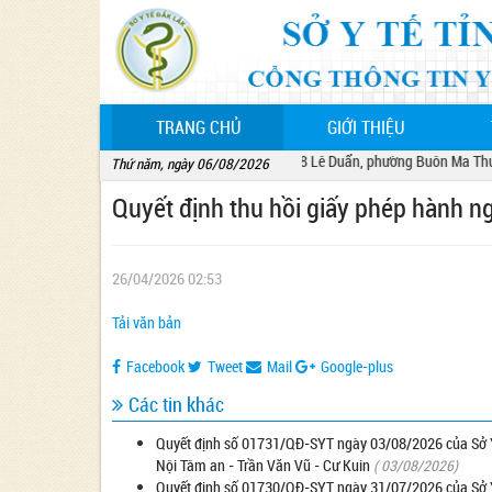
(CURRENT)
TRANG CHỦ
GIỚI THIỆU
Sở Y tế tỉnh Đắk Lắk - 68 Lê Duẩn, phường Buôn Ma Thuột, 
Thứ năm, ngày 06/08/2026
Quyết định thu hồi giấy phép hành 
26/04/2026 02:53
Tải văn bản
Facebook
Tweet
Mail
Google-plus
Các tin khác
Quyết định số 01731/QĐ-SYT ngày 03/08/2026 của Sở Y
Nội Tâm an - Trần Văn Vũ - Cư Kuin
( 03/08/2026)
Quyết định số 01730/QĐ-SYT ngày 31/07/2026 của Sở Y 