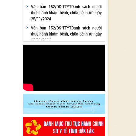
Văn bản 152/DS-TTYTDanh sách người
thực hành khám bệnh, chữa bệnh từ ngày
25/11/2024
Văn bản 152/DS-TTYTDanh sách người
thực hành khám bệnh, chữa bệnh từ ngày
25/11/2024
Văn bản 24/KH-SYTvề việc thực hiện
Chương trình hành động thực hiện Nghị
quyết số 01/NQ-CP ngày 05/01/2024 của
Chính phủ về nhiệm vụ, giải pháp chủ yếu
thực hiện Kế hoạch phát triển kinh tế - xã
hội và Dự toán ngân sách nhà nước năm
2024 - Lĩnh vực Y tế
Văn bản 24/KH-SYT về việc thực hiện
Chương trình hành động thực hiện Nghị
quyết số 01/NQ-CP ngày 05/01/2024 của
Chính phủ về nhiệm vụ, giải pháp chủ yếu
thực hiện Kế hoạch phát triển kinh tế - xã
hội và Dự toán ngân sách nhà nước năm
2024 - Lĩnh vực Y tế