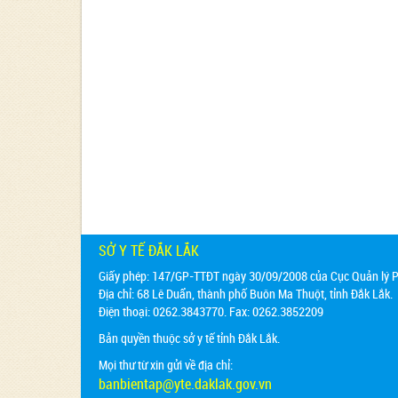
SỞ Y TẾ ĐẮK LẮK
Giấy phép: 147/GP-TTĐT ngày 30/09/2008 của Cục Quản lý Ph
Địa chỉ:
68 Lê Duẩn, thành phố Buôn Ma Thuột, tỉnh Đắk Lắk.
Điện thoại: 0262.3843770. Fax: 0262.3852209
Bản quyền thuộc sở y tế tỉnh Đắk Lắk.
Mọi thư từ xin gửi về địa chỉ:
banbientap@yte.daklak.gov.vn