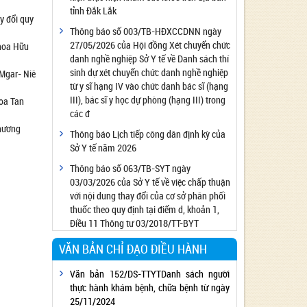
tỉnh Đắk Lắk
Công bố đủ điều kiện cung cấp dịch vụ diệt
y đổi quy
côn trùng, diệt khuẩn bằng chế phẩm
Thông báo số 003/TB-HĐXCCDNN ngày
27/05/2026 của Hội đồng Xét chuyển chức
khoa Hữu
Công bố cơ sở đủ điều kiện quan trắc môi
danh nghề nghiệp Sở Y tế về Danh sách thí
trường lao động
sinh dự xét chuyển chức danh nghề nghiệp
Mgar- Niê
Công bố hồ sơ về trang thiết bị y tế
từ y sĩ hạng IV vào chức danh bác sĩ (hạng
Công bố cơ sở đủ điều kiện tiêm chủng
III), bác sĩ y học dự phòng (hạng III) trong
oa Tan
các đ
Cơ sở Massage đủ điều kiện hoạt động
Phương
Thông báo Lịch tiếp công dân định kỳ của
Cơ sở thẩm mỹ đủ điều kiện hoạt động
Sở Y tế năm 2026
Thông báo số 063/TB-SYT ngày
03/03/2026 của Sở Y tế về việc chấp thuận
với nội dung thay đổi của cơ sở phân phối
thuốc theo quy định tại điểm d, khoản 1,
Điều 11 Thông tư 03/2018/TT-BYT
VĂN BẢN CHỈ ĐẠO ĐIỀU HÀNH
Văn bản 152/DS-TTYTDanh sách người
thực hành khám bệnh, chữa bệnh từ ngày
25/11/2024