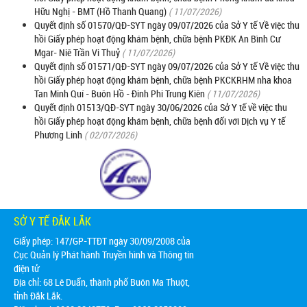
Hữu Nghị - BMT (Hồ Thanh Quang)
( 11/07/2026)
Quyết định số 01570/QĐ-SYT ngày 09/07/2026 của Sở Y tế Về việc thu
hồi Giấy phép hoạt động khám bệnh, chữa bệnh PKĐK An Bình Cư
Mgar- Niê Trần Vi Thuỷ
( 11/07/2026)
Quyết định số 01571/QĐ-SYT ngày 09/07/2026 của Sở Y tế Về việc thu
hồi Giấy phép hoạt động khám bệnh, chữa bệnh PKCKRHM nha khoa
Tan Minh Quí - Buôn Hồ - Đinh Phi Trung Kiên
( 11/07/2026)
Quyết định 01513/QĐ-SYT ngày 30/06/2026 của Sở Y tế về việc thu
hồi Giấy phép hoạt động khám bệnh, chữa bệnh đối với Dịch vụ Y tế
Phương Linh
( 02/07/2026)
SỞ Y TẾ ĐẮK LẮK
Giấy phép: 147/GP-TTĐT ngày 30/09/2008 của
Cục Quản lý Phát hành Truyền hình và Thông tin
điện tử
Địa chỉ:
68 Lê Duẩn, thành phố Buôn Ma Thuột,
tỉnh Đắk Lắk.