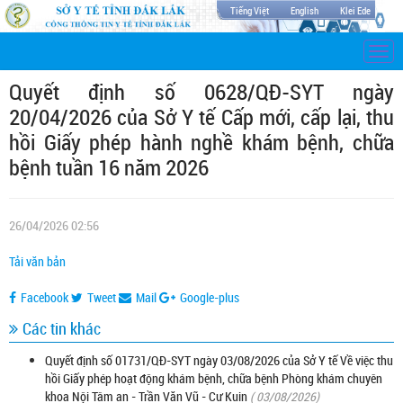
Tiếng Việt
English
Klei Ede
Togg
navi
Quyết định số 0628/QĐ-SYT ngày
20/04/2026 của Sở Y tế Cấp mới, cấp lại, thu
hồi Giấy phép hành nghề khám bệnh, chữa
bệnh tuần 16 năm 2026
26/04/2026 02:56
Tải văn bản
Facebook
Tweet
Mail
Google-plus
Các tin khác
Quyết định số 01731/QĐ-SYT ngày 03/08/2026 của Sở Y tế Về việc thu
hồi Giấy phép hoạt động khám bệnh, chữa bệnh Phòng khám chuyên
khoa Nội Tâm an - Trần Văn Vũ - Cư Kuin
( 03/08/2026)