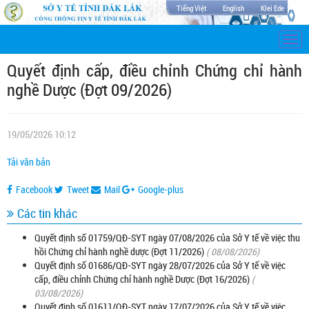
Tiếng Việt
English
Klei Ede
Togg
navi
Quyết định cấp, điều chỉnh Chứng chỉ hành
nghề Dược (Đợt 09/2026)
19/05/2026 10:12
Tải văn bản
Facebook
Tweet
Mail
Google-plus
Các tin khác
Quyết định số 01759/QĐ-SYT ngày 07/08/2026 của Sở Y tế về việc thu
hồi Chứng chỉ hành nghề dược (Đợt 11/2026)
( 08/08/2026)
Quyết định số 01686/QĐ-SYT ngày 28/07/2026 của Sở Y tế về việc
cấp, điều chỉnh Chứng chỉ hành nghề Dược (Đợt 16/2026)
(
03/08/2026)
Quyết định số 01611/QĐ-SYT ngày 17/07/2026 của Sở Y tế về việc