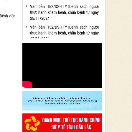
Văn bản 152/DS-TTYTDanh sách người
thực hành khám bệnh, chữa bệnh từ ngày
Bệnh viện
25/11/2024
Văn bản 152/DS-TTYTDanh sách người
thực hành khám bệnh, chữa bệnh từ ngày
25/11/2024
Văn bản 24/KH-SYTvề việc thực hiện
Chương trình hành động thực hiện Nghị
quyết số 01/NQ-CP ngày 05/01/2024 của
Chính phủ về nhiệm vụ, giải pháp chủ yếu
thực hiện Kế hoạch phát triển kinh tế - xã
hội và Dự toán ngân sách nhà nước năm
2024 - Lĩnh vực Y tế
Văn bản 24/KH-SYT về việc thực hiện
Chương trình hành động thực hiện Nghị
quyết số 01/NQ-CP ngày 05/01/2024 của
Chính phủ về nhiệm vụ, giải pháp chủ yếu
thực hiện Kế hoạch phát triển kinh tế - xã
hội và Dự toán ngân sách nhà nước năm
2024 - Lĩnh vực Y tế