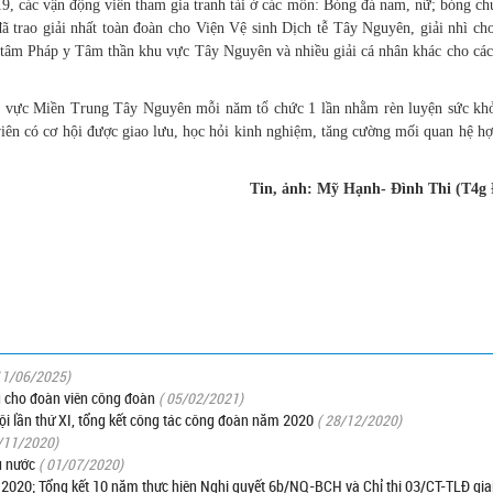
19, các vận động viên tham gia tranh tài ở các môn: Bóng đá nam, nữ; bóng c
ã trao giải nhất toàn đoàn cho Viện Vệ sinh Dịch tễ Tây Nguyên, giải nhì ch
g tâm Pháp y Tâm thần khu vực Tây Nguyên và nhiều giải cá nhân khác cho cá
hu vực Miền Trung Tây Nguyên mỗi năm tổ chức 1 lần nhằm rèn luyện sức khỏ
viên có cơ hội được giao lưu, học hỏi kinh nghiệm, tăng cường mối quan hệ hợp
Tin, ảnh: Mỹ Hạnh- Đình Thi (T4g
11/06/2025)
g cho đoàn viên công đoàn
( 05/02/2021)
hội lần thứ XI, tổng kết công tác công đoàn năm 2020
( 28/12/2020)
/11/2020)
u nước
( 01/07/2020)
 – 2020; Tổng kết 10 năm thực hiện Nghị quyết 6b/NQ-BCH và Chỉ thị 03/CT-TLĐ gia