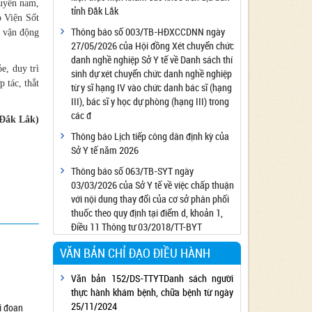
huyền nam,
tỉnh Đắk Lắk
Công bố đủ điều kiện cung cấp dịch vụ diệt
o Viện Sốt
côn trùng, diệt khuẩn bằng chế phẩm
Thông báo số 003/TB-HĐXCCDNN ngày
c vận động
27/05/2026 của Hội đồng Xét chuyển chức
Công bố cơ sở đủ điều kiện quan trắc môi
danh nghề nghiệp Sở Y tế về Danh sách thí
trường lao động
e, duy trì
sinh dự xét chuyển chức danh nghề nghiệp
Công bố hồ sơ về trang thiết bị y tế
 tác, thắt
từ y sĩ hạng IV vào chức danh bác sĩ (hạng
Công bố cơ sở đủ điều kiện tiêm chủng
III), bác sĩ y học dự phòng (hạng III) trong
các đ
Cơ sở Massage đủ điều kiện hoạt động
 Đắk Lắk)
Thông báo Lịch tiếp công dân định kỳ của
Cơ sở thẩm mỹ đủ điều kiện hoạt động
Sở Y tế năm 2026
Thông báo số 063/TB-SYT ngày
03/03/2026 của Sở Y tế về việc chấp thuận
với nội dung thay đổi của cơ sở phân phối
thuốc theo quy định tại điểm d, khoản 1,
Điều 11 Thông tư 03/2018/TT-BYT
VĂN BẢN CHỈ ĐẠO ĐIỀU HÀNH
Văn bản 152/DS-TTYTDanh sách người
thực hành khám bệnh, chữa bệnh từ ngày
25/11/2024
i đoạn