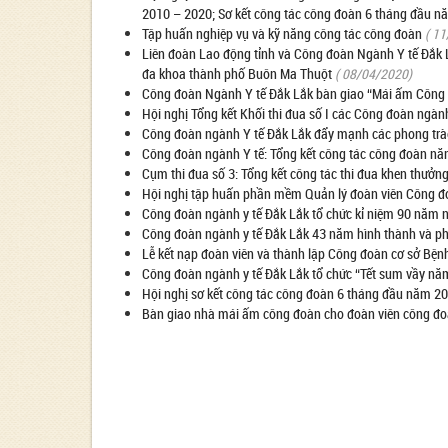
2010 – 2020; Sơ kết công tác công đoàn 6 tháng đầu 
Tập huấn nghiệp vụ và kỹ năng công tác công đoàn
( 1
Liên đoàn Lao động tỉnh và Công đoàn Ngành Y tế Đắk 
đa khoa thành phố Buôn Ma Thuột
( 08/04/2020)
Công đoàn Ngành Y tế Đắk Lắk bàn giao “Mái ấm Công
Hội nghị Tổng kết Khối thi đua số I các Công đoàn ng
Công đoàn ngành Y tế Đắk Lắk đẩy mạnh các phong trào
Công đoàn ngành Y tế: Tổng kết công tác công đoàn 
Cụm thi đua số 3: Tổng kết công tác thi đua khen thưở
Hội nghị tập huấn phần mềm Quản lý đoàn viên Công đo
Công đoàn ngành y tế Đắk Lắk tổ chức kỉ niệm 90 năm 
Công đoàn ngành y tế Đắk Lắk 43 năm hình thành và ph
Lễ kết nạp đoàn viên và thành lập Công đoàn cơ sở Bện
Công đoàn ngành y tế Đắk Lắk tổ chức “Tết sum vầy nă
Hội nghị sơ kết công tác công đoàn 6 tháng đầu năm 2
Bàn giao nhà mái ấm công đoàn cho đoàn viên công đoà