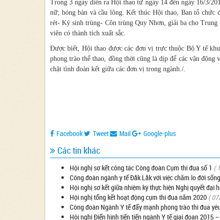
Trong 3 ngày diễn ra Hội thao từ ngày 14 đến ngày 16/3/20
nữ; bóng bàn và cầu lông. Kết thúc Hội thao, Ban tổ chức đ
rét- Ký sinh trùng- Côn trùng Quy Nhơn, giải ba cho Trun
viên có thành tích xuất sắc.
Được biết, Hội thao được các đơn vị trực thuộc Bộ Y tế k
phong trào thể thao, đồng thời cũng là dịp để các vận động 
chặt tình đoàn kết giữa các đơn vị trong ngành./.
Facebook
Tweet
Mail
Google-plus
Các tin khác
Hội nghị sơ kết công tác Công đoàn Cụm thi đua số 1
( 
Công đoàn ngành y tế Đắk Lắk với việc chăm lo đời sốn
Hội nghị sơ kết giữa nhiệm kỳ thực hiện Nghị quyết đại 
Hội nghị tổng kết hoạt động cụm thi đua năm 2020
( 07
Công đoàn Ngành Y tế đẩy mạnh phong trào thi đua yê
Hội nghị Điển hình tiến tiến ngành Y tế giai đoạn 2015