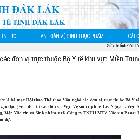
TIN TỨC
AN TOÀN VỆ SINH THỰC PHẨM
CẢI 
Sở Y tế tỉnh Đắk Lắk - 
các đơn vị trực thuộc Bộ Y tế khu vực Miền Trun
hức lễ bế mạc Hội thao Thể thao Văn nghệ các đơn vị trực thuộc Bộ Y t
n động viên đến từ các đơn vị: Viện Vệ sinh dịch tễ Tây Nguyên, Viện S
g, Viện Văc xin và Sinh phẩm y tế, Công ty TNHH MTV Vắc xin Paster 
am dự.