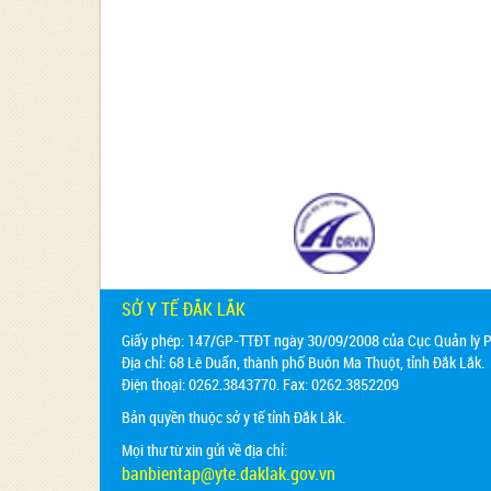
SỞ Y TẾ ĐẮK LẮK
Giấy phép: 147/GP-TTĐT ngày 30/09/2008 của Cục Quản lý Ph
Địa chỉ:
68 Lê Duẩn, thành phố Buôn Ma Thuột, tỉnh Đắk Lắk.
Điện thoại: 0262.3843770. Fax: 0262.3852209
Bản quyền thuộc sở y tế tỉnh Đắk Lắk.
Mọi thư từ xin gửi về địa chỉ:
banbientap@yte.daklak.gov.vn