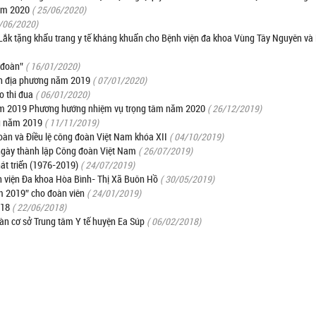
năm 2020
( 25/06/2020)
1/06/2020)
Lắk tặng khẩu trang y tế kháng khuẩn cho Bệnh viện đa khoa Vùng Tây Nguyên và 
 đoàn”
( 16/01/2020)
ành địa phương năm 2019
( 07/01/2020)
 thi đua
( 06/01/2020)
năm 2019 Phương hướng nhiệm vụ trọng tâm năm 2020
( 26/12/2019)
ng năm 2019
( 11/11/2019)
àn và Điều lệ công đoàn Việt Nam khóa XII
( 04/10/2019)
ngày thành lập Công đoàn Việt Nam
( 26/07/2019)
át triển (1976-2019)
( 24/07/2019)
h viện Đa khoa Hòa Bình- Thị Xã Buôn Hồ
( 30/05/2019)
m 2019” cho đoàn viên
( 24/01/2019)
018
( 22/06/2018)
n cơ sở Trung tâm Y tế huyện Ea Súp
( 06/02/2018)