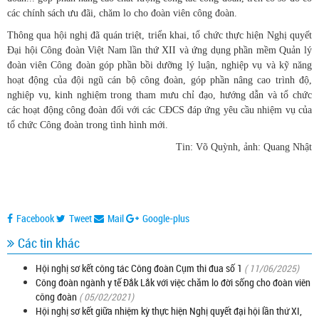
các chính sách ưu đãi, chăm lo cho đoàn viên công đoàn.
Thông qua hội nghị đã quán triệt, triển khai, tổ chức thực hiện Nghị quyết
Đại hội Công đoàn Việt Nam lần thứ XII và ứng dụng phần mềm Quản lý
đoàn viên Công đoàn góp phần bồi dưỡng lý luận, nghiệp vụ và kỹ năng
hoạt động của đội ngũ cán bộ công đoàn, góp phần nâng cao trình độ,
nghiệp vụ, kinh nghiệm trong tham mưu chỉ đạo, hướng dẫn và tổ chức
các hoạt động công đoàn đối với các CĐCS đáp ứng yêu cầu nhiệm vụ của
tổ chức Công đoàn trong tình hình mới.
Tin: Võ Quỳnh, ảnh: Quang Nhật
Facebook
Tweet
Mail
Google-plus
Các tin khác
Hội nghị sơ kết công tác Công đoàn Cụm thi đua số 1
( 11/06/2025)
Công đoàn ngành y tế Đắk Lắk với việc chăm lo đời sống cho đoàn viên
công đoàn
( 05/02/2021)
Hội nghị sơ kết giữa nhiệm kỳ thực hiện Nghị quyết đại hội lần thứ XI,