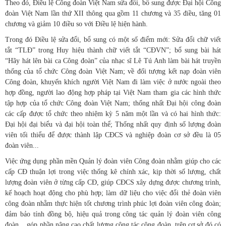
Theo đó, Điều lệ Công đoàn Việt Nam sửa đổi, bổ sung được Đại hội Công
đoàn Việt Nam lần thứ XII thông qua gồm 11 chương và 35 điều, tăng 01
chương và giảm 10 điều so với Điều lệ hiện hành.
Trong đó Điều lệ sửa đổi, bổ sung có một số điểm mới: Sửa đổi chữ viết
tắt “TLĐ” trong Huy hiệu thành chữ viết tắt “CĐVN”; bổ sung bài hát
“Hãy hát lên bài ca Công đoàn” của nhạc sĩ Lê Tú Anh làm bài hát truyền
thống của tổ chức Công đoàn Việt Nam; về đối tượng kết nạp đoàn viên
Công đoàn, khuyến khích người Việt Nam đi làm việc ở nước ngoài theo
hợp đồng, người lao động hợp pháp tại Việt Nam tham gia các hình thức
tập hợp của tổ chức Công đoàn Việt Nam; thống nhất Đại hội công đoàn
các cấp được tổ chức theo nhiệm kỳ 5 năm một lần và có hai hình thức:
Đại hội đại biểu và đại hội toàn thể; Thống nhất quy định số lượng đoàn
viên tối thiểu để được thành lập CĐCS và nghiệp đoàn cơ sở đều là 05
đoàn viên...
Việc ứng dụng phần mền Quản lý đoàn viên Công đoàn nhằm giúp cho các
cấp CĐ thuận lợi trong việc thống kê chính xác, kịp thời số lượng, chất
lượng đoàn viên ở từng cấp CĐ, giúp CĐCS xây dựng được chương trình,
kế hoạch hoạt động cho phù hợp; làm dữ liệu cho việc đổi thẻ đoàn viên
công đoàn nhằm thực hiện tốt chương trình phúc lợi đoàn viên công đoàn;
đảm bảo tính đồng bộ, hiệu quả trong công tác quản lý đoàn viên công
đoàn... góp phần nâng cao chất lượng công tác công đoàn, trên cơ sở đó có