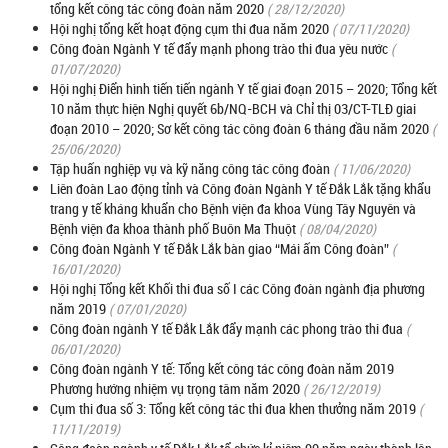
tổng kết công tác công đoàn năm 2020
( 28/12/2020)
Hội nghị tổng kết hoạt động cụm thi đua năm 2020
( 07/11/2020)
Công đoàn Ngành Y tế đẩy mạnh phong trào thi đua yêu nước
(
01/07/2020)
Hội nghị Điển hình tiến tiến ngành Y tế giai đoạn 2015 – 2020; Tổng kết
10 năm thực hiện Nghị quyết 6b/NQ-BCH và Chỉ thị 03/CT-TLĐ giai
đoạn 2010 – 2020; Sơ kết công tác công đoàn 6 tháng đầu năm 2020
(
25/06/2020)
Tập huấn nghiệp vụ và kỹ năng công tác công đoàn
( 11/06/2020)
Liên đoàn Lao động tỉnh và Công đoàn Ngành Y tế Đắk Lắk tặng khẩu
trang y tế kháng khuẩn cho Bệnh viện đa khoa Vùng Tây Nguyên và
Bệnh viện đa khoa thành phố Buôn Ma Thuột
( 08/04/2020)
Công đoàn Ngành Y tế Đắk Lắk bàn giao “Mái ấm Công đoàn”
(
16/01/2020)
Hội nghị Tổng kết Khối thi đua số I các Công đoàn ngành địa phương
năm 2019
( 07/01/2020)
Công đoàn ngành Y tế Đắk Lắk đẩy mạnh các phong trào thi đua
(
06/01/2020)
Công đoàn ngành Y tế: Tổng kết công tác công đoàn năm 2019
Phương hướng nhiệm vụ trọng tâm năm 2020
( 26/12/2019)
Cụm thi đua số 3: Tổng kết công tác thi đua khen thưởng năm 2019
(
11/11/2019)