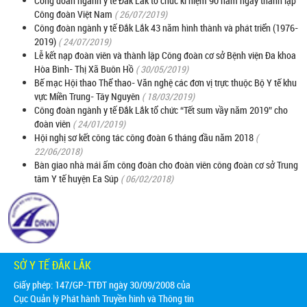
Công đoàn ngành y tế Đắk Lắk tổ chức kỉ niệm 90 năm ngày thành lập
Công đoàn Việt Nam
( 26/07/2019)
Công đoàn ngành y tế Đắk Lắk 43 năm hình thành và phát triển (1976-
2019)
( 24/07/2019)
Lễ kết nạp đoàn viên và thành lập Công đoàn cơ sở Bệnh viện Đa khoa
Hòa Bình- Thị Xã Buôn Hồ
( 30/05/2019)
Bế mạc Hội thao Thể thao- Văn nghệ các đơn vị trực thuộc Bộ Y tế khu
vực Miền Trung- Tây Nguyên
( 18/03/2019)
Công đoàn ngành y tế Đắk Lắk tổ chức “Tết sum vầy năm 2019” cho
đoàn viên
( 24/01/2019)
Hội nghị sơ kết công tác công đoàn 6 tháng đầu năm 2018
(
22/06/2018)
Bàn giao nhà mái ấm công đoàn cho đoàn viên công đoàn cơ sở Trung
tâm Y tế huyện Ea Súp
( 06/02/2018)
SỞ Y TẾ ĐẮK LẮK
Giấy phép: 147/GP-TTĐT ngày 30/09/2008 của
Cục Quản lý Phát hành Truyền hình và Thông tin