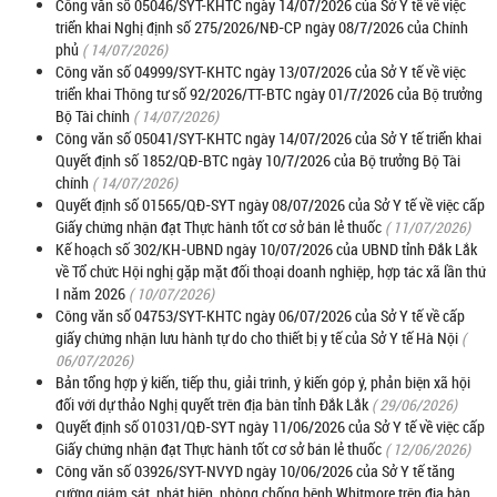
Công văn số 05046/SYT-KHTC ngày 14/07/2026 của Sở Y tế về việc
triển khai Nghị định số 275/2026/NĐ-CP ngày 08/7/2026 của Chính
phủ
( 14/07/2026)
Công văn số 04999/SYT-KHTC ngày 13/07/2026 của Sở Y tế về việc
triển khai Thông tư số 92/2026/TT-BTC ngày 01/7/2026 của Bộ trưởng
Bộ Tài chính
( 14/07/2026)
Công văn số 05041/SYT-KHTC ngày 14/07/2026 của Sở Y tế triển khai
Quyết định số 1852/QĐ-BTC ngày 10/7/2026 của Bộ trưởng Bộ Tài
chính
( 14/07/2026)
Quyết định số 01565/QĐ-SYT ngày 08/07/2026 của Sở Y tế về việc cấp
Giấy chứng nhận đạt Thực hành tốt cơ sở bán lẻ thuốc
( 11/07/2026)
Kế hoạch số 302/KH-UBND ngày 10/07/2026 của UBND tỉnh Đắk Lắk
về Tổ chức Hội nghị gặp mặt đối thoại doanh nghiệp, hợp tác xã lần thứ
I năm 2026
( 10/07/2026)
Công văn số 04753/SYT-KHTC ngày 06/07/2026 của Sở Y tế về cấp
giấy chứng nhận lưu hành tự do cho thiết bị y tế của Sở Y tế Hà Nội
(
06/07/2026)
Bản tổng hợp ý kiến, tiếp thu, giải trình, ý kiến góp ý, phản biện xã hội
đối với dự thảo Nghị quyết trên địa bàn tỉnh Đắk Lắk
( 29/06/2026)
Quyết định số 01031/QĐ-SYT ngày 11/06/2026 của Sở Y tế về việc cấp
Giấy chứng nhận đạt Thực hành tốt cơ sở bán lẻ thuốc
( 12/06/2026)
Công văn số 03926/SYT-NVYD ngày 10/06/2026 của Sở Y tế tăng
cường giám sát, phát hiện, phòng chống bệnh Whitmore trên địa bàn