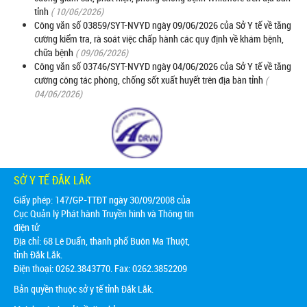
tỉnh
( 10/06/2026)
Công văn số 03859/SYT-NVYD ngày 09/06/2026 của Sở Y tế về tăng
cường kiểm tra, rà soát việc chấp hành các quy định về khám bệnh,
chữa bệnh
( 09/06/2026)
Công văn số 03746/SYT-NVYD ngày 04/06/2026 của Sở Y tế về tăng
cường công tác phòng, chống sốt xuất huyết trên địa bàn tỉnh
(
04/06/2026)
SỞ Y TẾ ĐẮK LẮK
Giấy phép: 147/GP-TTĐT ngày 30/09/2008 của
Cục Quản lý Phát hành Truyền hình và Thông tin
điện tử
Địa chỉ:
68 Lê Duẩn, thành phố Buôn Ma Thuột,
tỉnh Đắk Lắk.
Điện thoại: 0262.3843770. Fax: 0262.3852209
Bản quyền thuộc sở y tế tỉnh Đắk Lắk.