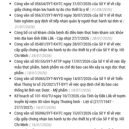
Công văn số 05654/SYT-KHTC ngày 31/07/2026 của Sở Y tế về cấp
giấy chứng nhận lưu hành tự do cho thiết bị y tế
( 01/08/2026)
Công văn số 05637/SYT-NVYD ngày 30/07/2026 của Sở Y tế về thực
hiện nghiêm quy định về tiếp nhận quản lý người thực hành tại đơn vị
(
31/07/2026)
Công bố cơ sở khám chữa bệnh đủ điều kiện thực hiện khám sức khỏe
trên địa bàn tỉnh Đắk Lắk - Cập nhật 27/7/2026
( 28/07/2026)
Công văn số 05481/SYT-KHTC ngày 28/07/2026 của Sở Y tế về việc
cấp giấy chứng nhận lưu hành tự do cho thiết bị y tế của Sở Y tế tp. Hồ
Chí Minh
( 28/07/2026)
Công văn số 05155/SYT-ATTP ngày 17/07/2026 của Sở Y tế về việc lấy
mẫu thực phẩm, bệnh phẩm và chế độ báo cáo khi xảy ra ngộ độc thực
phẩm
( 18/07/2026)
Công văn số 05065/SYT-NVYD ngày 14/07/2026 của Sở Y tế về Triển
khai Thông tư số 25/2021/TT-BYT về việc quy định chế độ báo cáo
thống kê lĩnh vực Dược - Mỹ phẩm
( 18/07/2026)
Kế hoạch số 101-KH/TU ngày 10/7/2026 của Tỉnh ủy Đắk Lắk về tuyên
truyền kỷ niệm 80 năm Ngày Thương binh - Liệt sĩ (27/7/1947 -
27/7/2027)
( 18/07/2026)
Công văn số 05096/SYT-KHTC ngày 15/07/2026 của Sở Y tế về việc
cấp giấy chứng nhận lưu hành tự do cho thiết bị y tế của Sở Y tế tp. Hồ
Chí Minh
( 16/07/2026)