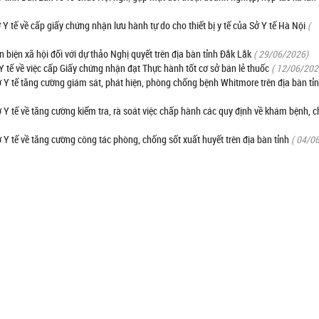
ế về cấp giấy chứng nhận lưu hành tự do cho thiết bị y tế của Sở Y tế Hà Nội
(
hản biện xã hội đối với dự thảo Nghị quyết trên địa bàn tỉnh Đắk Lắk
( 29/06/2026)
ế về việc cấp Giấy chứng nhận đạt Thực hành tốt cơ sở bán lẻ thuốc
( 12/06/202
tế tăng cường giám sát, phát hiện, phòng chống bệnh Whitmore trên địa bàn tỉ
tế về tăng cường kiểm tra, rà soát việc chấp hành các quy định về khám bệnh, 
tế về tăng cường công tác phòng, chống sốt xuất huyết trên địa bàn tỉnh
( 04/0