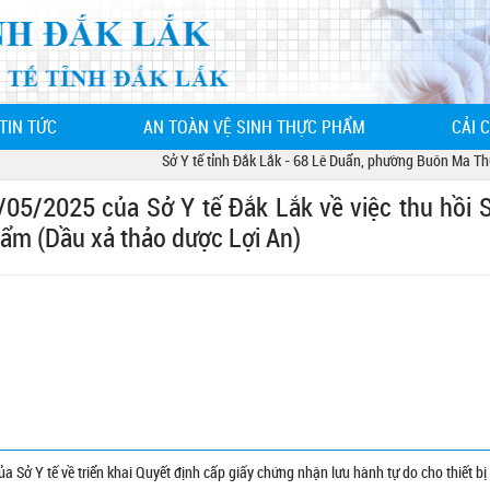
TIN TỨC
AN TOÀN VỆ SINH THỰC PHẨM
CẢI 
Sở Y tế tỉnh Đắk Lắk - 68 Lê Duẩn, phường Buôn Ma Thuột, 
5/2025 của Sở Y tế Đắk Lắk về việc thu hồi S
ẩm (Dầu xả thảo dược Lợi An)
ở Y tế về triển khai Quyết định cấp giấy chứng nhận lưu hành tự do cho thiết bị 