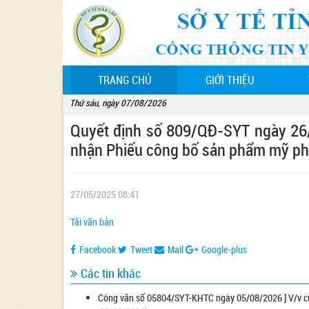
(CURRENT)
TRANG CHỦ
GIỚI THIỆU
Thứ sáu, ngày 07/08/2026
Quyết định số 809/QĐ-SYT ngày 26/0
nhận Phiếu công bố sản phẩm mỹ ph
27/05/2025 08:41
Tải văn bản
Facebook
Tweet
Mail
Google-plus
Các tin khác
Công văn số 05804/SYT-KHTC ngày 05/08/2026 ] V/v của S