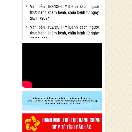
Văn bản 152/DS-TTYTDanh sách người
thực hành khám bệnh, chữa bệnh từ ngày
25/11/2024
Văn bản 152/DS-TTYTDanh sách người
thực hành khám bệnh, chữa bệnh từ ngày
25/11/2024
Văn bản 24/KH-SYTvề việc thực hiện
Chương trình hành động thực hiện Nghị
quyết số 01/NQ-CP ngày 05/01/2024 của
Chính phủ về nhiệm vụ, giải pháp chủ yếu
thực hiện Kế hoạch phát triển kinh tế - xã
hội và Dự toán ngân sách nhà nước năm
2024 - Lĩnh vực Y tế
Văn bản 24/KH-SYT về việc thực hiện
Chương trình hành động thực hiện Nghị
quyết số 01/NQ-CP ngày 05/01/2024 của
Chính phủ về nhiệm vụ, giải pháp chủ yếu
thực hiện Kế hoạch phát triển kinh tế - xã
hội và Dự toán ngân sách nhà nước năm
2024 - Lĩnh vực Y tế