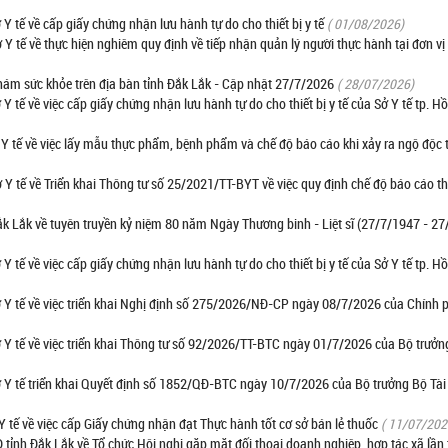
ế về cấp giấy chứng nhận lưu hành tự do cho thiết bị y tế
( 01/08/2026)
ế về thực hiện nghiêm quy định về tiếp nhận quản lý người thực hành tại đơn vị
hám sức khỏe trên địa bàn tỉnh Đắk Lắk - Cập nhật 27/7/2026
( 28/07/2026)
 về việc cấp giấy chứng nhận lưu hành tự do cho thiết bị y tế của Sở Y tế tp. H
tế về việc lấy mẫu thực phẩm, bệnh phẩm và chế độ báo cáo khi xảy ra ngộ độc
tế về Triển khai Thông tư số 25/2021/TT-BYT về việc quy định chế độ báo cáo t
 Lắk về tuyên truyền kỷ niệm 80 năm Ngày Thương binh - Liệt sĩ (27/7/1947 - 27
 về việc cấp giấy chứng nhận lưu hành tự do cho thiết bị y tế của Sở Y tế tp. H
 tế về việc triển khai Nghị định số 275/2026/NĐ-CP ngày 08/7/2026 của Chính 
tế về việc triển khai Thông tư số 92/2026/TT-BTC ngày 01/7/2026 của Bộ trưởn
 tế triển khai Quyết định số 1852/QĐ-BTC ngày 10/7/2026 của Bộ trưởng Bộ Tài
ế về việc cấp Giấy chứng nhận đạt Thực hành tốt cơ sở bán lẻ thuốc
( 11/07/202
h Đắk Lắk về Tổ chức Hội nghị gặp mặt đối thoại doanh nghiệp, hợp tác xã lần 