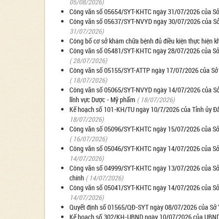
05/08/2026)
Công văn số 05654/SYT-KHTC ngày 31/07/2026 của Sở Y t
Công văn số 05637/SYT-NVYD ngày 30/07/2026 của Sở Y t
31/07/2026)
Công bố cơ sở khám chữa bệnh đủ điều kiện thực hiện k
Công văn số 05481/SYT-KHTC ngày 28/07/2026 của Sở Y tế
( 28/07/2026)
Công văn số 05155/SYT-ATTP ngày 17/07/2026 của Sở Y 
( 18/07/2026)
Công văn số 05065/SYT-NVYD ngày 14/07/2026 của Sở Y 
lĩnh vực Dược - Mỹ phẩm
( 18/07/2026)
Kế hoạch số 101-KH/TU ngày 10/7/2026 của Tỉnh ủy Đắk
18/07/2026)
Công văn số 05096/SYT-KHTC ngày 15/07/2026 của Sở Y tế
( 16/07/2026)
Công văn số 05046/SYT-KHTC ngày 14/07/2026 của Sở Y
14/07/2026)
Công văn số 04999/SYT-KHTC ngày 13/07/2026 của Sở Y 
chính
( 14/07/2026)
Công văn số 05041/SYT-KHTC ngày 14/07/2026 của Sở Y
14/07/2026)
Quyết định số 01565/QĐ-SYT ngày 08/07/2026 của Sở Y t
Kế hoạch số 302/KH-UBND ngày 10/07/2026 của UBND tỉn