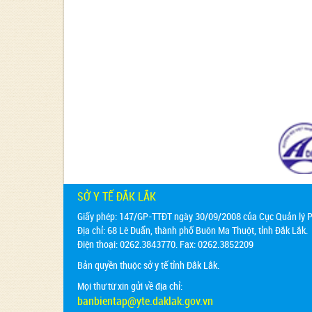
SỞ Y TẾ ĐẮK LẮK
Giấy phép: 147/GP-TTĐT ngày 30/09/2008 của Cục Quản lý Ph
Địa chỉ:
68 Lê Duẩn, thành phố Buôn Ma Thuột, tỉnh Đắk Lắk.
Điện thoại: 0262.3843770. Fax: 0262.3852209
Bản quyền thuộc sở y tế tỉnh Đắk Lắk.
Mọi thư từ xin gửi về địa chỉ:
banbientap@yte.daklak.gov.vn