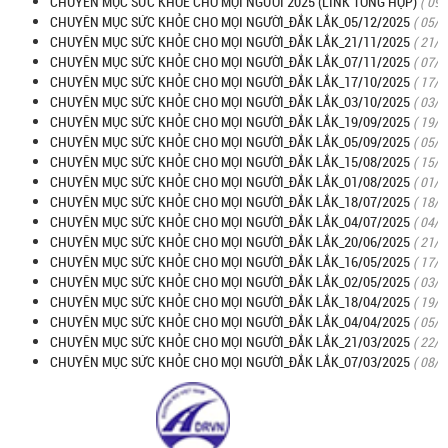
CHUYÊN MỤC SỨC KHOẺ CHO MỌI NGƯỜI 2025 (LINK TỔNG HỢP)
( 09
CHUYÊN MỤC SỨC KHỎE CHO MỌI NGƯỜI_ĐẮK LẮK_05/12/2025
( 05/
CHUYÊN MỤC SỨC KHỎE CHO MỌI NGƯỜI_ĐẮK LẮK_21/11/2025
( 21/
CHUYÊN MỤC SỨC KHỎE CHO MỌI NGƯỜI_ĐẮK LẮK_07/11/2025
( 07/
CHUYÊN MỤC SỨC KHỎE CHO MỌI NGƯỜI_ĐẮK LẮK_17/10/2025
( 17/
CHUYÊN MỤC SỨC KHỎE CHO MỌI NGƯỜI_ĐẮK LẮK_03/10/2025
( 03/
CHUYÊN MỤC SỨC KHỎE CHO MỌI NGƯỜI_ĐẮK LẮK_19/09/2025
( 19/
CHUYÊN MỤC SỨC KHỎE CHO MỌI NGƯỜI_ĐẮK LẮK_05/09/2025
( 05/
CHUYÊN MỤC SỨC KHỎE CHO MỌI NGƯỜI_ĐẮK LẮK_15/08/2025
( 15/
CHUYÊN MỤC SỨC KHỎE CHO MỌI NGƯỜI_ĐẮK LẮK_01/08/2025
( 01/
CHUYÊN MỤC SỨC KHỎE CHO MỌI NGƯỜI_ĐẮK LẮK_18/07/2025
( 18/
CHUYÊN MỤC SỨC KHỎE CHO MỌI NGƯỜI_ĐẮK LẮK_04/07/2025
( 04/
CHUYÊN MỤC SỨC KHỎE CHO MỌI NGƯỜI_ĐẮK LẮK_20/06/2025
( 21/
CHUYÊN MỤC SỨC KHỎE CHO MỌI NGƯỜI_ĐẮK LẮK_16/05/2025
( 17/
CHUYÊN MỤC SỨC KHỎE CHO MỌI NGƯỜI_ĐẮK LẮK_02/05/2025
( 03/
CHUYÊN MỤC SỨC KHỎE CHO MỌI NGƯỜI_ĐẮK LẮK_18/04/2025
( 19/
CHUYÊN MỤC SỨC KHỎE CHO MỌI NGƯỜI_ĐẮK LẮK_04/04/2025
( 05/
CHUYÊN MỤC SỨC KHỎE CHO MỌI NGƯỜI_ĐẮK LẮK_21/03/2025
( 22/
CHUYÊN MỤC SỨC KHỎE CHO MỌI NGƯỜI_ĐẮK LẮK_07/03/2025
( 08/