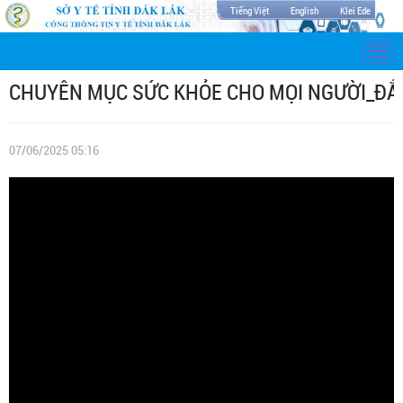
Tiếng Việt
English
Klei Ede
Togg
navi
CHUYÊN MỤC SỨC KHỎE CHO MỌI NGƯỜI_ĐẮK
07/06/2025 05:16