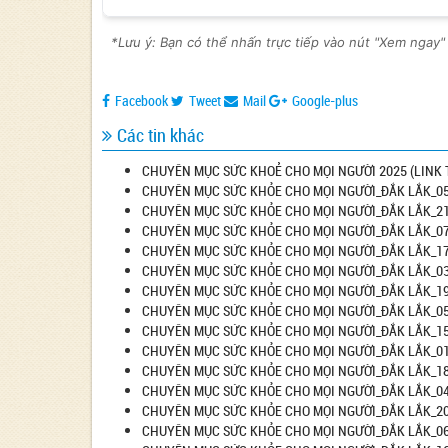
*Lưu ý: Bạn có thể nhấn trực tiếp vào nút "Xem ngay"
Facebook
Tweet
Mail
Google-plus
Các tin khác
CHUYÊN MỤC SỨC KHOẺ CHO MỌI NGƯỜI 2025 (LINK 
CHUYÊN MỤC SỨC KHỎE CHO MỌI NGƯỜI_ĐẮK LẮK_05
CHUYÊN MỤC SỨC KHỎE CHO MỌI NGƯỜI_ĐẮK LẮK_21
CHUYÊN MỤC SỨC KHỎE CHO MỌI NGƯỜI_ĐẮK LẮK_07
CHUYÊN MỤC SỨC KHỎE CHO MỌI NGƯỜI_ĐẮK LẮK_17
CHUYÊN MỤC SỨC KHỎE CHO MỌI NGƯỜI_ĐẮK LẮK_03
CHUYÊN MỤC SỨC KHỎE CHO MỌI NGƯỜI_ĐẮK LẮK_19
CHUYÊN MỤC SỨC KHỎE CHO MỌI NGƯỜI_ĐẮK LẮK_05
CHUYÊN MỤC SỨC KHỎE CHO MỌI NGƯỜI_ĐẮK LẮK_15
CHUYÊN MỤC SỨC KHỎE CHO MỌI NGƯỜI_ĐẮK LẮK_01
CHUYÊN MỤC SỨC KHỎE CHO MỌI NGƯỜI_ĐẮK LẮK_18
CHUYÊN MỤC SỨC KHỎE CHO MỌI NGƯỜI_ĐẮK LẮK_04
CHUYÊN MỤC SỨC KHỎE CHO MỌI NGƯỜI_ĐẮK LẮK_20
CHUYÊN MỤC SỨC KHỎE CHO MỌI NGƯỜI_ĐẮK LẮK_06