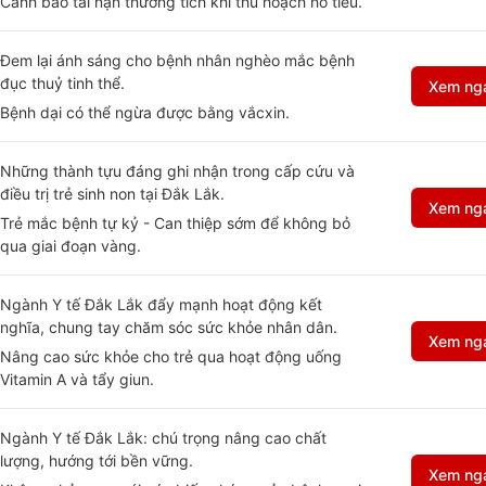
Cảnh báo tai nạn thương tích khi thu hoạch hồ tiêu.
Đem lại ánh sáng cho bệnh nhân nghèo mắc bệnh
đục thuỷ tinh thể.
Xem ng
Bệnh dại có thể ngừa được bằng vắcxin.
Những thành tựu đáng ghi nhận trong cấp cứu và
điều trị trẻ sinh non tại Đắk Lắk.
Xem ng
Trẻ mắc bệnh tự kỷ - Can thiệp sớm để không bỏ
qua giai đoạn vàng.
Ngành Y tế Đắk Lắk đẩy mạnh hoạt động kết
nghĩa, chung tay chăm sóc sức khỏe nhân dân.
Xem ng
Nâng cao sức khỏe cho trẻ qua hoạt động uống
Vitamin A và tẩy giun.
Ngành Y tế Đắk Lắk: chú trọng nâng cao chất
lượng, hướng tới bền vững.
Xem ng