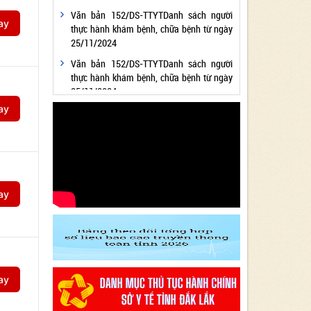
Văn bản 152/DS-TTYTDanh sách người
ay
thực hành khám bệnh, chữa bệnh từ ngày
25/11/2024
Văn bản 152/DS-TTYTDanh sách người
thực hành khám bệnh, chữa bệnh từ ngày
25/11/2024
ay
Văn bản 24/KH-SYTvề việc thực hiện
Chương trình hành động thực hiện Nghị
quyết số 01/NQ-CP ngày 05/01/2024 của
Chính phủ về nhiệm vụ, giải pháp chủ yếu
thực hiện Kế hoạch phát triển kinh tế - xã
hội và Dự toán ngân sách nhà nước năm
ay
2024 - Lĩnh vực Y tế
Văn bản 24/KH-SYT về việc thực hiện
Chương trình hành động thực hiện Nghị
quyết số 01/NQ-CP ngày 05/01/2024 của
Chính phủ về nhiệm vụ, giải pháp chủ yếu
thực hiện Kế hoạch phát triển kinh tế - xã
ay
hội và Dự toán ngân sách nhà nước năm
2024 - Lĩnh vực Y tế