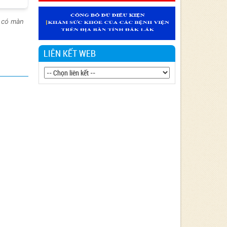
Văn bản 24/KH-SYT về việc thực hiện
Chương trình hành động thực hiện Nghị
g có màn
quyết số 01/NQ-CP ngày 05/01/2024 của
Chính phủ về nhiệm vụ, giải pháp chủ yếu
thực hiện Kế hoạch phát triển kinh tế - xã
LIÊN KẾT WEB
hội và Dự toán ngân sách nhà nước năm
2024 - Lĩnh vực Y tế
Văn bản 90/KH-BCĐ-PH06 thực hiện
chiến lược Quốc gia về phòng, chống tác
hại của Thuốc lá đến năm 2030.
Văn bản 27/KH-SYT thực hiện Nghị quyết
số 01/NQ-CP ngày 06/01/2023 của Chính
phủ về nhiệm vụ, giải pháp chủ yếu thực
hiện kế hoạch phát triển kinh tế - xã hội,
Dự toán ngân sách nhà nước và cải thiện
môi trường kinh doanh, nâng cao năng lực
cạnh tranh quốc gia năm 2023 Lĩnh vực Y
tế