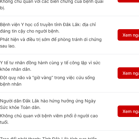
Không chủ quan với các biến chứng của bệnh quai
bị.
Bệnh viện Y học cổ truyền tỉnh Đắk Lắk: địa chỉ
đáng tin cậy cho người bệnh.
Xem ng
Phát hiện và điều trị sớm để phòng tránh di chứng
sau lao.
Y tế tư nhân đồng hành cùng y tế công lập vì sức
khỏe nhân dân.
Xem ng
Đột quỵ não và “giờ vàng” trong việc cứu sống
bệnh nhân
Người dân Đắk Lắk hào hứng hưởng ứng Ngày
Sức khỏe Toàn dân.
Xem ng
Không chủ quan với bệnh viêm phổi ở người cao
tuổi.
Trao đổi phát thanh: Tỉnh Đắk Lắk tích cực triển