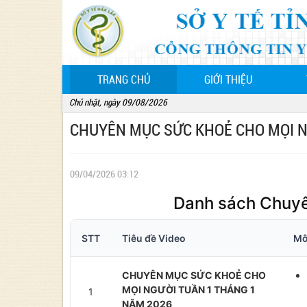
(CURRENT)
TRANG CHỦ
GIỚI THIỆU
Chủ nhật, ngày 09/08/2026
CHUYÊN MỤC SỨC KHOẺ CHO MỌI N
09/04/2026 03:12
Danh sách Chuyê
STT
Tiêu đề Video
Mô
CHUYÊN MỤC SỨC KHOẺ CHO
MỌI NGƯỜI TUẦN 1 THÁNG 1
1
NĂM 2026