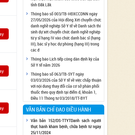
tỉnh Đắk Lắk
Công bố đủ điều kiện cung cấp dịch vụ diệt
côn trùng, diệt khuẩn bằng chế phẩm
Thông báo số 003/TB-HĐXCCDNN ngày
27/05/2026 của Hội đồng Xét chuyển chức
Công bố cơ sở đủ điều kiện quan trắc môi
danh nghề nghiệp Sở Y tế về Danh sách thí
trường lao động
sinh dự xét chuyển chức danh nghề nghiệp
ay
Công bố hồ sơ về trang thiết bị y tế
từ y sĩ hạng IV vào chức danh bác sĩ (hạng
Công bố cơ sở đủ điều kiện tiêm chủng
III), bác sĩ y học dự phòng (hạng III) trong
các đ
Cơ sở Massage đủ điều kiện hoạt động
Thông báo Lịch tiếp công dân định kỳ của
Cơ sở thẩm mỹ đủ điều kiện hoạt động
Sở Y tế năm 2026
ay
Thông báo số 063/TB-SYT ngày
03/03/2026 của Sở Y tế về việc chấp thuận
với nội dung thay đổi của cơ sở phân phối
thuốc theo quy định tại điểm d, khoản 1,
Điều 11 Thông tư 03/2018/TT-BYT
ay
VĂN BẢN CHỈ ĐẠO ĐIỀU HÀNH
Văn bản 152/DS-TTYTDanh sách người
thực hành khám bệnh, chữa bệnh từ ngày
25/11/2024