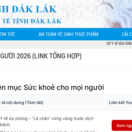
TIN TỨC
AN TOÀN VỆ SINH THỰC PHẨM
CẢI 
Sở Y tế tỉnh Đắk Lắk
GƯỜI 2026 (LINK TỔNG HỢP)
n mục Sức khoẻ cho mọi người
 tả nội dung (Tóm tắt)
Liên kết Y
Y tế dự phòng – “Lá chắn” vững vàng trước dịch
bệnh.
Xem ng