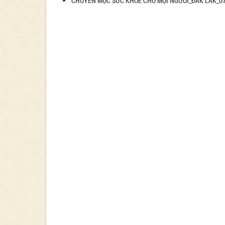
CHUYÊN MỤC SỨC KHỎE CHO MỌI NGƯỜI_ĐẮK LẮK_07