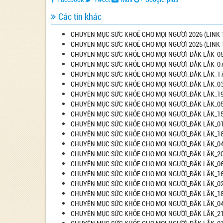
Các tin khác
CHUYÊN MỤC SỨC KHOẺ CHO MỌI NGƯỜI 2026 (LINK 
CHUYÊN MỤC SỨC KHOẺ CHO MỌI NGƯỜI 2025 (LINK 
CHUYÊN MỤC SỨC KHỎE CHO MỌI NGƯỜI_ĐẮK LẮK_05
CHUYÊN MỤC SỨC KHỎE CHO MỌI NGƯỜI_ĐẮK LẮK_07
CHUYÊN MỤC SỨC KHỎE CHO MỌI NGƯỜI_ĐẮK LẮK_17
CHUYÊN MỤC SỨC KHỎE CHO MỌI NGƯỜI_ĐẮK LẮK_03
CHUYÊN MỤC SỨC KHỎE CHO MỌI NGƯỜI_ĐẮK LẮK_19
CHUYÊN MỤC SỨC KHỎE CHO MỌI NGƯỜI_ĐẮK LẮK_05
CHUYÊN MỤC SỨC KHỎE CHO MỌI NGƯỜI_ĐẮK LẮK_15
CHUYÊN MỤC SỨC KHỎE CHO MỌI NGƯỜI_ĐẮK LẮK_01
CHUYÊN MỤC SỨC KHỎE CHO MỌI NGƯỜI_ĐẮK LẮK_18
CHUYÊN MỤC SỨC KHỎE CHO MỌI NGƯỜI_ĐẮK LẮK_04
CHUYÊN MỤC SỨC KHỎE CHO MỌI NGƯỜI_ĐẮK LẮK_20
CHUYÊN MỤC SỨC KHỎE CHO MỌI NGƯỜI_ĐẮK LẮK_06
CHUYÊN MỤC SỨC KHỎE CHO MỌI NGƯỜI_ĐẮK LẮK_16
CHUYÊN MỤC SỨC KHỎE CHO MỌI NGƯỜI_ĐẮK LẮK_02
CHUYÊN MỤC SỨC KHỎE CHO MỌI NGƯỜI_ĐẮK LẮK_18
CHUYÊN MỤC SỨC KHỎE CHO MỌI NGƯỜI_ĐẮK LẮK_04
CHUYÊN MỤC SỨC KHỎE CHO MỌI NGƯỜI_ĐẮK LẮK_21