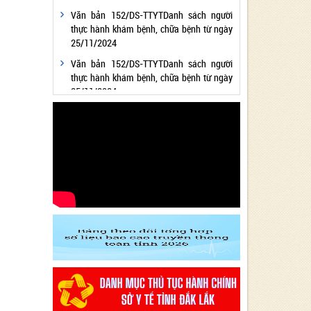
Văn bản 152/DS-TTYTDanh sách người
thực hành khám bệnh, chữa bệnh từ ngày
25/11/2024
Văn bản 152/DS-TTYTDanh sách người
thực hành khám bệnh, chữa bệnh từ ngày
25/11/2024
Văn bản 24/KH-SYTvề việc thực hiện
Chương trình hành động thực hiện Nghị
quyết số 01/NQ-CP ngày 05/01/2024 của
Chính phủ về nhiệm vụ, giải pháp chủ yếu
thực hiện Kế hoạch phát triển kinh tế - xã
hội và Dự toán ngân sách nhà nước năm
2024 - Lĩnh vực Y tế
Văn bản 24/KH-SYT về việc thực hiện
Chương trình hành động thực hiện Nghị
quyết số 01/NQ-CP ngày 05/01/2024 của
Chính phủ về nhiệm vụ, giải pháp chủ yếu
thực hiện Kế hoạch phát triển kinh tế - xã
hội và Dự toán ngân sách nhà nước năm
2024 - Lĩnh vực Y tế