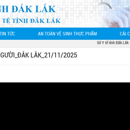
TIN TỨC
AN TOÀN VỆ SINH THỰC PHẨM
CẢI 
Sở Y tế tỉnh Đắk Lắk - 
GƯỜI_ĐẮK LẮK_21/11/2025