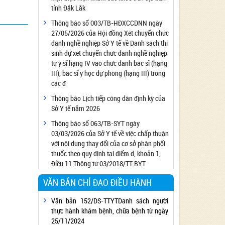
tỉnh Đắk Lắk
Công bố đủ điều kiện cung cấp dịch vụ diệt
côn trùng, diệt khuẩn bằng chế phẩm
Thông báo số 003/TB-HĐXCCDNN ngày
27/05/2026 của Hội đồng Xét chuyển chức
Công bố cơ sở đủ điều kiện quan trắc môi
danh nghề nghiệp Sở Y tế về Danh sách thí
trường lao động
sinh dự xét chuyển chức danh nghề nghiệp
Công bố hồ sơ về trang thiết bị y tế
từ y sĩ hạng IV vào chức danh bác sĩ (hạng
Công bố cơ sở đủ điều kiện tiêm chủng
III), bác sĩ y học dự phòng (hạng III) trong
các đ
Cơ sở Massage đủ điều kiện hoạt động
Thông báo Lịch tiếp công dân định kỳ của
Cơ sở thẩm mỹ đủ điều kiện hoạt động
Sở Y tế năm 2026
Thông báo số 063/TB-SYT ngày
03/03/2026 của Sở Y tế về việc chấp thuận
với nội dung thay đổi của cơ sở phân phối
thuốc theo quy định tại điểm d, khoản 1,
Điều 11 Thông tư 03/2018/TT-BYT
VĂN BẢN CHỈ ĐẠO ĐIỀU HÀNH
Văn bản 152/DS-TTYTDanh sách người
thực hành khám bệnh, chữa bệnh từ ngày
25/11/2024