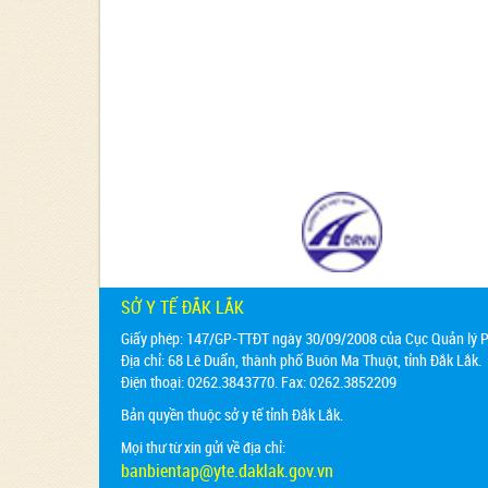
SỞ Y TẾ ĐẮK LẮK
Giấy phép: 147/GP-TTĐT ngày 30/09/2008 của Cục Quản lý Ph
Địa chỉ:
68 Lê Duẩn, thành phố Buôn Ma Thuột, tỉnh Đắk Lắk.
Điện thoại: 0262.3843770. Fax: 0262.3852209
Bản quyền thuộc sở y tế tỉnh Đắk Lắk.
Mọi thư từ xin gửi về địa chỉ:
banbientap@yte.daklak.gov.vn