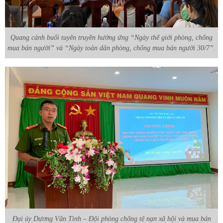
Quang cảnh buổi tuyên truyền hưởng ứng “Ngày thế giới phòng, chống
mua bán người” và “Ngày toàn dân phòng, chống mua bán người 30/7”.
Đại úy Dương Văn Tình – Đội phòng chống tệ nạn xã hội và mua bán