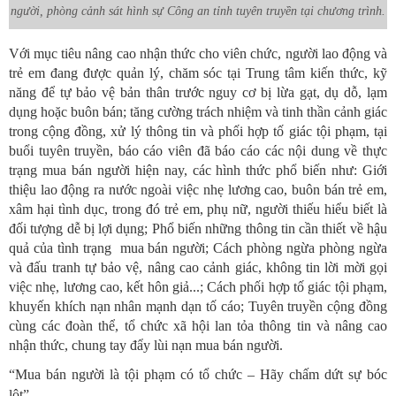
người, phòng cảnh sát hình sự Công an tỉnh tuyên truyền tại chương trình.
Với mục tiêu nâng cao nhận thức cho viên chức, người lao động và
trẻ em đang được quản lý, chăm sóc tại Trung tâm kiến thức, kỹ
năng để tự bảo vệ bản thân trước nguy cơ bị lừa gạt, dụ dỗ, lạm
dụng hoặc buôn bán; tăng cường trách nhiệm và tinh thần cảnh giác
trong cộng đồng, xử lý thông tin và phối hợp tố giác tội phạm, tại
buổi tuyên truyền, báo cáo viên đã báo cáo các nội dung về thực
trạng mua bán người hiện nay, các hình thức phổ biến như: Giới
thiệu lao động ra nước ngoài việc nhẹ lương cao, buôn bán trẻ em,
xâm hại tình dục, trong đó trẻ em, phụ nữ, người thiếu hiểu biết là
đối tượng dễ bị lợi dụng; Phổ biến những thông tin cần thiết về hậu
quả của tình trạng mua bán người; Cách phòng ngừa phòng ngừa
và đấu tranh tự bảo vệ, nâng cao cảnh giác, không tin lời mời gọi
việc nhẹ, lương cao, kết hôn giả...; Cách phối hợp tố giác tội phạm,
khuyến khích nạn nhân mạnh dạn tố cáo; Tuyên truyền cộng đồng
cùng các đoàn thể, tổ chức xã hội lan tỏa thông tin và nâng cao
nhận thức, chung tay đẩy lùi nạn mua bán người.
“Mua bán người là tội phạm có tổ chức – Hãy chấm dứt sự bóc
lột”.