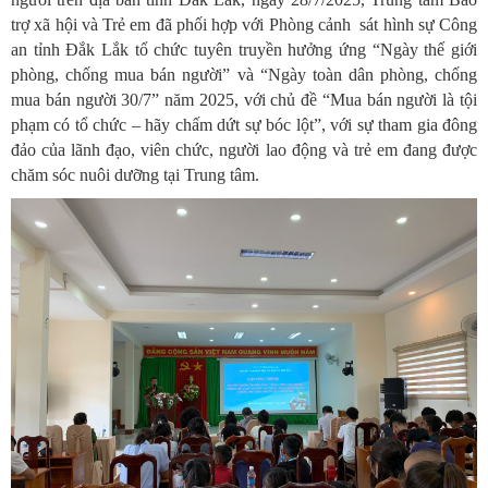
trợ xã hội và Trẻ em đã phối hợp với Phòng cảnh sát hình sự Công
an tỉnh Đắk Lắk tổ chức tuyên truyền hưởng ứng “Ngày thế giới
phòng, chống mua bán người” và “Ngày toàn dân phòng, chống
mua bán người 30/7” năm 2025, với chủ đề “Mua bán người là tội
phạm có tổ chức – hãy chấm dứt sự bóc lột”, với sự tham gia đông
đảo của lãnh đạo, viên chức, người lao động và trẻ em đang được
chăm sóc nuôi dưỡng tại Trung tâm.