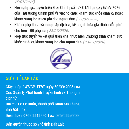
25/07/2026)
Hội nghị trực tuyến triển khai Chỉ thị số 17- CT/TTg ngày 6/5// 2026
của Thủ tướng Chính phủ về việc tổ chức khám sức khỏe định kỳ hoặc
khám sàng lọc miễn phí cho người dân
( 23/07/2026)
Khám phụ khoa và cung cấp dịch vụ kế hoạch hóa gia đình miễn phí
cho hơn 100 phụ nữ
( 23/07/2026)
Họp trực tuyến về kết quả triển khai thực hiện Chương trình khám sức
khỏe định kỳ, khám sàng lọc cho người dân
( 23/07/2026)
SỞ Y TẾ ĐẮK LẮK
Giấy phép: 147/GP-TTĐT ngày 30/09/2008 của
Cục Quản lý Phát hành Truyền hình và Thông tin
điện tử
Địa chỉ:
68 Lê Duẩn, thành phố Buôn Ma Thuột,
tỉnh Đắk Lắk.
Điện thoại: 0262.3843770. Fax: 0262.3852209
Bản quyền thuộc sở y tế tỉnh Đắk Lắk.