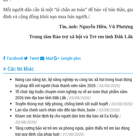
Mỗi người dân cần là một “lá chắn an toàn” để bảo vệ bản thân, gia
đình và cộng đồng khỏi nạn mua bán người./.
Tin, ảnh: Nguyễn Hiền, Vũ Phượng
Trung tâm Bảo trợ xã hội và Trẻ em tỉnh Đắk Lắk
Facebook
Tweet
Mail
Google-plus
Các tin khác
Nâng cao năng lực, kỹ năng nghiệp vụ công tác xã hội trong hoạt động
tư pháp đối với người chưa thành niên năm 2026
( 05/08/2026)
Tổ chức tập huấn chuyên môn nghiệp vụ về an toàn thực phẩm năm
2026 trên địa bàn tỉnh Đắk Lắk
( 03/08/2026)
Truyền thông trực tiếp phòng, chống bệnh sốt xuất huyết
( 03/08/2026)
Lan tỏa chính sách nhân văn đến tận thôn, buôn
( 03/08/2026)
Khám sức khỏe định kỳ cho người dân trên địa bàn xã Ea Knốp
(
02/08/2026)
Tăng cường bảo vệ trẻ em và phòng ngừa, giảm thiểu trẻ em lao động
trái quy định của pháp luật
( 01/08/2026)