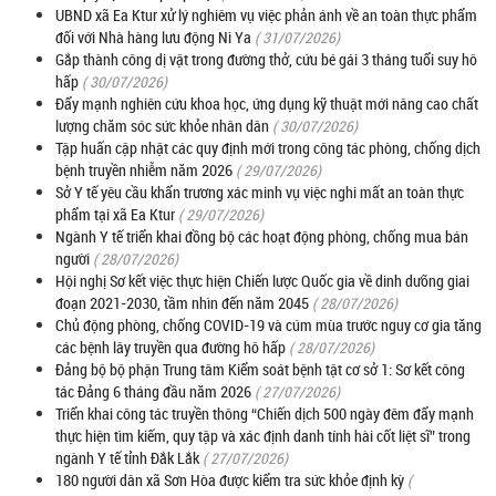
UBND xã Ea Ktur xử lý nghiêm vụ việc phản ánh về an toàn thực phẩm
đối với Nhà hàng lưu động Ni Ya
( 31/07/2026)
Gắp thành công dị vật trong đường thở, cứu bé gái 3 tháng tuổi suy hô
hấp
( 30/07/2026)
Đẩy mạnh nghiên cứu khoa học, ứng dụng kỹ thuật mới nâng cao chất
lượng chăm sóc sức khỏe nhân dân
( 30/07/2026)
Tập huấn cập nhật các quy định mới trong công tác phòng, chống dịch
bệnh truyền nhiễm năm 2026
( 29/07/2026)
Sở Y tế yêu cầu khẩn trương xác minh vụ việc nghi mất an toàn thực
phẩm tại xã Ea Ktur
( 29/07/2026)
Ngành Y tế triển khai đồng bộ các hoạt động phòng, chống mua bán
người
( 28/07/2026)
Hội nghị Sơ kết việc thực hiện Chiến lược Quốc gia về dinh dưỡng giai
đoạn 2021-2030, tầm nhìn đến năm 2045
( 28/07/2026)
Chủ động phòng, chống COVID-19 và cúm mùa trước nguy cơ gia tăng
các bệnh lây truyền qua đường hô hấp
( 28/07/2026)
Đảng bộ bộ phận Trung tâm Kiểm soát bệnh tật cơ sở 1: Sơ kết công
tác Đảng 6 tháng đầu năm 2026
( 27/07/2026)
Triển khai công tác truyền thông “Chiến dịch 500 ngày đêm đẩy mạnh
thực hiện tìm kiếm, quy tập và xác định danh tính hài cốt liệt sĩ” trong
ngành Y tế tỉnh Đắk Lắk
( 27/07/2026)
180 người dân xã Sơn Hòa được kiểm tra sức khỏe định kỳ
(