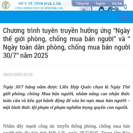
Tiếng Việt
English
Klei Ede
Togg
navi
Chương trình tuyên truyền hưởng ứng “Ngày
thế giới phòng, chống mua bán người” và “
Ngày toàn dân phòng, chống mua bán người
30/7” năm 2025
29/07/2025 03:25
Ngày 30/7 hằng năm được Liên Hợp Quốc chọn là Ngày Thế
giới phòng, chống Mua bán người, nhằm nâng cao nhận thức
toàn cầu và kêu gọi hành động để xóa bỏ nạn mua bán người –
một hình thức tội phạm vi phạm nghiêm trọng quyền con người.
Nhằm đẩy mạnh công tác truyền thông phòng, chống mua bán
người trên địa bàn tỉnh Đắk Lắk, ngày 28/7/2025, Trung tâm Bảo