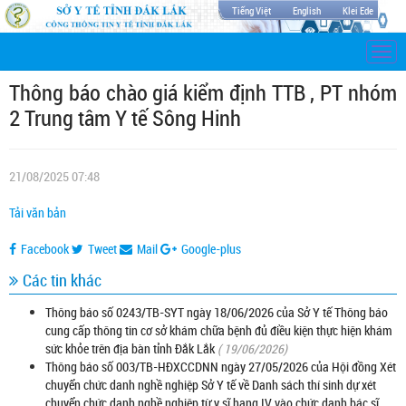
Tiếng Việt
English
Klei Ede
Togg
navi
Thông báo chào giá kiểm định TTB , PT nhóm
2 Trung tâm Y tế Sông Hinh
21/08/2025 07:48
Tải văn bản
Facebook
Tweet
Mail
Google-plus
Các tin khác
Thông báo số 0243/TB-SYT ngày 18/06/2026 của Sở Y tế Thông báo
cung cấp thông tin cơ sở khám chữa bệnh đủ điều kiện thực hiện khám
sức khỏe trên địa bàn tỉnh Đắk Lắk
( 19/06/2026)
Thông báo số 003/TB-HĐXCCDNN ngày 27/05/2026 của Hội đồng Xét
chuyển chức danh nghề nghiệp Sở Y tế về Danh sách thí sinh dự xét
chuyển chức danh nghề nghiệp từ y sĩ hạng IV vào chức danh bác sĩ