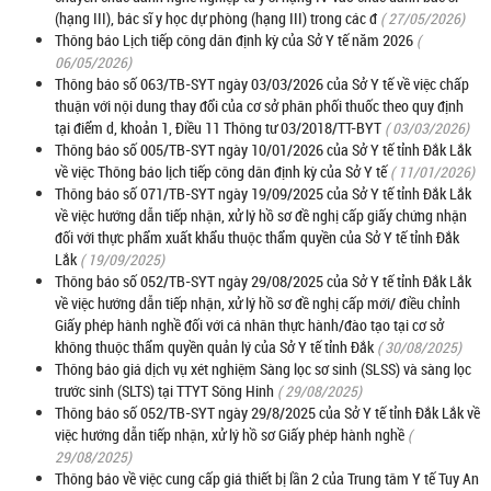
(hạng III), bác sĩ y học dự phòng (hạng III) trong các đ
( 27/05/2026)
Thông báo Lịch tiếp công dân định kỳ của Sở Y tế năm 2026
(
06/05/2026)
Thông báo số 063/TB-SYT ngày 03/03/2026 của Sở Y tế về việc chấp
thuận với nội dung thay đổi của cơ sở phân phối thuốc theo quy định
tại điểm d, khoản 1, Điều 11 Thông tư 03/2018/TT-BYT
( 03/03/2026)
Thông báo số 005/TB-SYT ngày 10/01/2026 của Sở Y tế tỉnh Đắk Lắk
về việc Thông báo lịch tiếp công dân định kỳ của Sở Y tế
( 11/01/2026)
Thông báo số 071/TB-SYT ngày 19/09/2025 của Sở Y tế tỉnh Đắk Lắk
về việc hướng dẫn tiếp nhận, xử lý hồ sơ đề nghị cấp giấy chứng nhận
đối với thực phẩm xuất khẩu thuộc thẩm quyền của Sở Y tế tỉnh Đắk
Lắk
( 19/09/2025)
Thông báo số 052/TB-SYT ngày 29/08/2025 của Sở Y tế tỉnh Đắk Lắk
về việc hướng dẫn tiếp nhận, xử lý hồ sơ đề nghị cấp mới/ điều chỉnh
Giấy phép hành nghề đối với cá nhân thực hành/đào tạo tại cơ sở
không thuộc thẩm quyền quản lý của Sở Y tế tỉnh Đắk
( 30/08/2025)
Thông báo giá dịch vụ xét nghiệm Sàng lọc sơ sinh (SLSS) và sàng lọc
trước sinh (SLTS) tại TTYT Sông Hinh
( 29/08/2025)
Thông báo số 052/TB-SYT ngày 29/8/2025 của Sở Y tế tỉnh Đắk Lắk về
việc hướng dẫn tiếp nhận, xử lý hồ sơ Giấy phép hành nghề
(
29/08/2025)
Thông báo về việc cung cấp giá thiết bị lần 2 của Trung tâm Y tế Tuy An