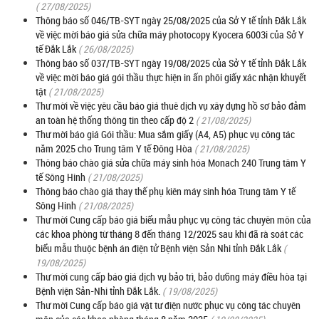
( 27/08/2025)
Thông báo số 046/TB-SYT ngày 25/08/2025 của Sở Y tế tỉnh Đắk Lắk
về việc mời báo giá sửa chữa máy photocopy Kyocera 6003i của Sở Y
tế Đắk Lắk
( 26/08/2025)
Thông báo số 037/TB-SYT ngày 19/08/2025 của Sở Y tế tỉnh Đắk Lắk
về việc mời báo giá gói thầu thực hiện in ấn phôi giấy xác nhận khuyết
tật
( 21/08/2025)
Thư mời về việc yêu cầu báo giá thuê dịch vụ xây dựng hồ sơ bảo đảm
an toàn hệ thống thông tin theo cấp độ 2
( 21/08/2025)
Thư mời báo giá Gói thầu: Mua sắm giấy (A4, A5) phục vụ công tác
năm 2025 cho Trung tâm Y tế Đông Hòa
( 21/08/2025)
Thông báo chào giá sửa chữa máy sinh hóa Monach 240 Trung tâm Y
tế Sông Hinh
( 21/08/2025)
Thông báo chào giá thay thế phụ kiên máy sinh hóa Trung tâm Y tế
Sông Hinh
( 21/08/2025)
Thư mời Cung cấp báo giá biểu mẫu phục vụ công tác chuyên môn của
các khoa phòng từ tháng 8 đến tháng 12/2025 sau khi đã rà soát các
biểu mẫu thuộc bệnh án điện tử Bệnh viện Sản Nhi tỉnh Đắk Lắk
(
19/08/2025)
Thư mời cung cấp báo giá dịch vụ bảo trì, bảo dưỡng máy điều hòa tại
Bệnh viện Sản-Nhi tỉnh Đắk Lắk.
( 19/08/2025)
Thư mời Cung cấp báo giá vật tư điện nước phục vụ công tác chuyên