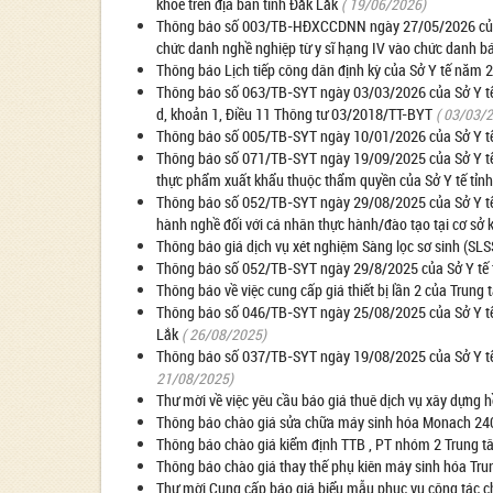
khỏe trên địa bàn tỉnh Đắk Lắk
( 19/06/2026)
Thông báo số 003/TB-HĐXCCDNN ngày 27/05/2026 của Hộ
chức danh nghề nghiệp từ y sĩ hạng IV vào chức danh bác 
Thông báo Lịch tiếp công dân định kỳ của Sở Y tế năm
Thông báo số 063/TB-SYT ngày 03/03/2026 của Sở Y tế v
d, khoản 1, Điều 11 Thông tư 03/2018/TT-BYT
( 03/03/
Thông báo số 005/TB-SYT ngày 10/01/2026 của Sở Y tế t
Thông báo số 071/TB-SYT ngày 19/09/2025 của Sở Y tế tỉ
thực phẩm xuất khẩu thuộc thẩm quyền của Sở Y tế tỉn
Thông báo số 052/TB-SYT ngày 29/08/2025 của Sở Y tế tỉ
hành nghề đối với cá nhân thực hành/đào tạo tại cơ sở
Thông báo giá dịch vụ xét nghiệm Sàng lọc sơ sinh (SLSS
Thông báo số 052/TB-SYT ngày 29/8/2025 của Sở Y tế tỉ
Thông báo về việc cung cấp giá thiết bị lần 2 của Trung 
Thông báo số 046/TB-SYT ngày 25/08/2025 của Sở Y tế 
Lắk
( 26/08/2025)
Thông báo số 037/TB-SYT ngày 19/08/2025 của Sở Y tế tỉ
21/08/2025)
Thư mời về việc yêu cầu báo giá thuê dịch vụ xây dựng 
Thông báo chào giá sửa chữa máy sinh hóa Monach 240
Thông báo chào giá kiểm định TTB , PT nhóm 2 Trung t
Thông báo chào giá thay thế phụ kiên máy sinh hóa Tru
Thư mời Cung cấp báo giá biểu mẫu phục vụ công tác c