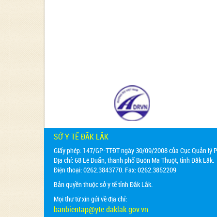
SỞ Y TẾ ĐẮK LẮK
Giấy phép: 147/GP-TTĐT ngày 30/09/2008 của Cục Quản lý Ph
Địa chỉ:
68 Lê Duẩn, thành phố Buôn Ma Thuột, tỉnh Đắk Lắk.
Điện thoại: 0262.3843770. Fax: 0262.3852209
Bản quyền thuộc sở y tế tỉnh Đắk Lắk.
Mọi thư từ xin gửi về địa chỉ:
banbientap@yte.daklak.gov.vn