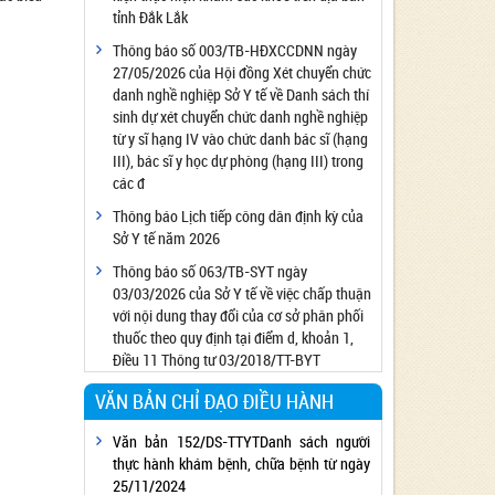
tỉnh Đắk Lắk
Công bố đủ điều kiện cung cấp dịch vụ diệt
côn trùng, diệt khuẩn bằng chế phẩm
Thông báo số 003/TB-HĐXCCDNN ngày
27/05/2026 của Hội đồng Xét chuyển chức
Công bố cơ sở đủ điều kiện quan trắc môi
danh nghề nghiệp Sở Y tế về Danh sách thí
trường lao động
sinh dự xét chuyển chức danh nghề nghiệp
Công bố hồ sơ về trang thiết bị y tế
từ y sĩ hạng IV vào chức danh bác sĩ (hạng
Công bố cơ sở đủ điều kiện tiêm chủng
III), bác sĩ y học dự phòng (hạng III) trong
các đ
Cơ sở Massage đủ điều kiện hoạt động
Thông báo Lịch tiếp công dân định kỳ của
Cơ sở thẩm mỹ đủ điều kiện hoạt động
Sở Y tế năm 2026
Thông báo số 063/TB-SYT ngày
03/03/2026 của Sở Y tế về việc chấp thuận
với nội dung thay đổi của cơ sở phân phối
thuốc theo quy định tại điểm d, khoản 1,
Điều 11 Thông tư 03/2018/TT-BYT
VĂN BẢN CHỈ ĐẠO ĐIỀU HÀNH
Văn bản 152/DS-TTYTDanh sách người
thực hành khám bệnh, chữa bệnh từ ngày
25/11/2024