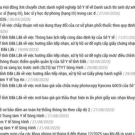
i đồng Xét chuyển chức danh nghề nghiệp Sở Y tế về Danh sách thí sinh dự xé
sĩ (hạng III), bác sĩ y học dự phòng (hạng III) trong các đ
( 27/05/2026)
 2026
( 06/05/2026)
ề việc chấp thuận với nội dung thay đổi của cơ sở phân phối thuốc theo quy định
2026)
ỉnh Đắk Lắk về việc Thông báo lịch tiếp công dân định kỳ của Sở Y tế
( 11/01/20
nh Đắk Lắk về việc hướng dẫn tiếp nhận, xử lý hồ sơ đề nghị cấp giấy chứng nhận
h Đắk Lắk
( 19/09/2025)
nh Đắk Lắk về việc hướng dẫn tiếp nhận, xử lý hồ sơ đề nghị cấp mới/ điều chỉnh
 không thuộc thẩm quyền quản lý của Sở Y tế tỉnh Đắk
( 30/08/2025)
) và sàng lọc trước sinh (SLTS) tại TTYT Sông Hinh
( 29/08/2025)
nh Đắk Lắk về việc hướng dẫn tiếp nhận, xử lý hồ sơ Giấy phép hành nghề
( 29/0
tâm Y tế Tuy An
( 27/08/2025)
tỉnh Đắk Lắk về việc mời báo giá sửa chữa máy photocopy Kyocera 6003i của Sở 
nh Đắk Lắk về việc mời báo giá gói thầu thực hiện in ấn phôi giấy xác nhận khuyế
hồ sơ bảo đảm an toàn hệ thống thông tin theo cấp độ 2
( 21/08/2025)
 Trung tâm Y tế Sông Hinh
( 21/08/2025)
âm Y tế Sông Hinh
( 21/08/2025)
ng tâm Y tế Sông Hinh
( 21/08/2025)
huyên môn của các khoa phòng từ tháng 8 đến tháng 12/2025 sau khi đã rà soát c