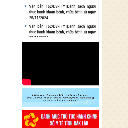
Văn bản 152/DS-TTYTDanh sách người
thực hành khám bệnh, chữa bệnh từ ngày
25/11/2024
Văn bản 152/DS-TTYTDanh sách người
thực hành khám bệnh, chữa bệnh từ ngày
25/11/2024
Văn bản 24/KH-SYTvề việc thực hiện
Chương trình hành động thực hiện Nghị
quyết số 01/NQ-CP ngày 05/01/2024 của
Chính phủ về nhiệm vụ, giải pháp chủ yếu
thực hiện Kế hoạch phát triển kinh tế - xã
hội và Dự toán ngân sách nhà nước năm
2024 - Lĩnh vực Y tế
Văn bản 24/KH-SYT về việc thực hiện
Chương trình hành động thực hiện Nghị
quyết số 01/NQ-CP ngày 05/01/2024 của
Chính phủ về nhiệm vụ, giải pháp chủ yếu
thực hiện Kế hoạch phát triển kinh tế - xã
hội và Dự toán ngân sách nhà nước năm
2024 - Lĩnh vực Y tế