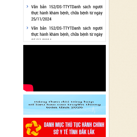
Văn bản 152/DS-TTYTDanh sách người
thực hành khám bệnh, chữa bệnh từ ngày
25/11/2024
Văn bản 152/DS-TTYTDanh sách người
thực hành khám bệnh, chữa bệnh từ ngày
25/11/2024
Văn bản 24/KH-SYTvề việc thực hiện
Chương trình hành động thực hiện Nghị
quyết số 01/NQ-CP ngày 05/01/2024 của
Chính phủ về nhiệm vụ, giải pháp chủ yếu
thực hiện Kế hoạch phát triển kinh tế - xã
hội và Dự toán ngân sách nhà nước năm
2024 - Lĩnh vực Y tế
Văn bản 24/KH-SYT về việc thực hiện
Chương trình hành động thực hiện Nghị
quyết số 01/NQ-CP ngày 05/01/2024 của
Chính phủ về nhiệm vụ, giải pháp chủ yếu
thực hiện Kế hoạch phát triển kinh tế - xã
hội và Dự toán ngân sách nhà nước năm
2024 - Lĩnh vực Y tế