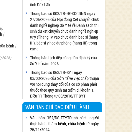
tỉnh Đắk Lắk
Công bố đủ điều kiện cung cấp dịch vụ diệt
côn trùng, diệt khuẩn bằng chế phẩm
Thông báo số 003/TB-HĐXCCDNN ngày
27/05/2026 của Hội đồng Xét chuyển chức
Công bố cơ sở đủ điều kiện quan trắc môi
danh nghề nghiệp Sở Y tế về Danh sách thí
trường lao động
6)
sinh dự xét chuyển chức danh nghề nghiệp
nh
Công bố hồ sơ về trang thiết bị y tế
(
từ y sĩ hạng IV vào chức danh bác sĩ (hạng
Công bố cơ sở đủ điều kiện tiêm chủng
III), bác sĩ y học dự phòng (hạng III) trong
chữa bệnh
(
các đ
Cơ sở Massage đủ điều kiện hoạt động
Thông báo Lịch tiếp công dân định kỳ của
6/2026)
Cơ sở thẩm mỹ đủ điều kiện hoạt động
Sở Y tế năm 2026
Thông báo số 063/TB-SYT ngày
03/03/2026 của Sở Y tế về việc chấp thuận
với nội dung thay đổi của cơ sở phân phối
thuốc theo quy định tại điểm d, khoản 1,
Điều 11 Thông tư 03/2018/TT-BYT
VĂN BẢN CHỈ ĐẠO ĐIỀU HÀNH
Văn bản 152/DS-TTYTDanh sách người
thực hành khám bệnh, chữa bệnh từ ngày
25/11/2024