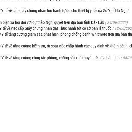
ế về cấp giấy chứng nhận lưu hành tự do cho thiết bị y tế của Sở Y tế Hà Nội
(
hản biện xã hội đối với dự thảo Nghị quyết trên địa bàn tỉnh Đắk Lắk
( 29/06/2026)
ế về việc cấp Giấy chứng nhận đạt Thực hành tốt cơ sở bán lẻ thuốc
( 12/06/202
tế tăng cường giám sát, phát hiện, phòng chống bệnh Whitmore trên địa bàn tỉ
tế về tăng cường kiểm tra, rà soát việc chấp hành các quy định về khám bệnh, 
tế về tăng cường công tác phòng, chống sốt xuất huyết trên địa bàn tỉnh
( 04/0