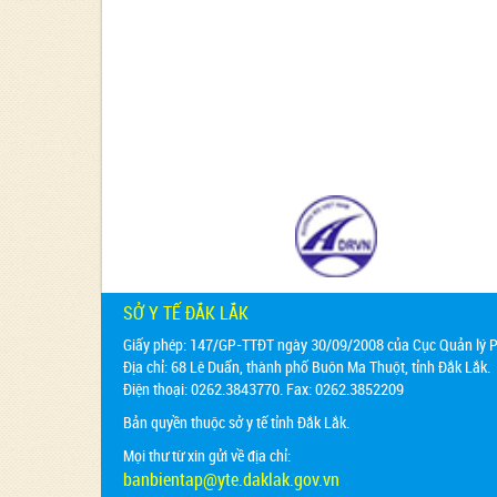
SỞ Y TẾ ĐẮK LẮK
Giấy phép: 147/GP-TTĐT ngày 30/09/2008 của Cục Quản lý Ph
Địa chỉ:
68 Lê Duẩn, thành phố Buôn Ma Thuột, tỉnh Đắk Lắk.
Điện thoại: 0262.3843770. Fax: 0262.3852209
Bản quyền thuộc sở y tế tỉnh Đắk Lắk.
Mọi thư từ xin gửi về địa chỉ:
banbientap@yte.daklak.gov.vn