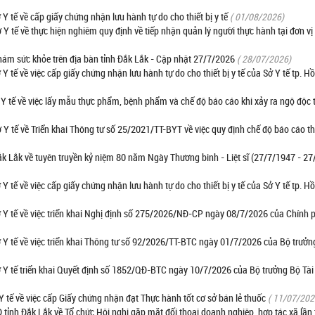
ế về cấp giấy chứng nhận lưu hành tự do cho thiết bị y tế
( 01/08/2026)
ế về thực hiện nghiêm quy định về tiếp nhận quản lý người thực hành tại đơn vị
hám sức khỏe trên địa bàn tỉnh Đắk Lắk - Cập nhật 27/7/2026
( 28/07/2026)
 về việc cấp giấy chứng nhận lưu hành tự do cho thiết bị y tế của Sở Y tế tp. H
tế về việc lấy mẫu thực phẩm, bệnh phẩm và chế độ báo cáo khi xảy ra ngộ độc
tế về Triển khai Thông tư số 25/2021/TT-BYT về việc quy định chế độ báo cáo t
 Lắk về tuyên truyền kỷ niệm 80 năm Ngày Thương binh - Liệt sĩ (27/7/1947 - 27
 về việc cấp giấy chứng nhận lưu hành tự do cho thiết bị y tế của Sở Y tế tp. H
 tế về việc triển khai Nghị định số 275/2026/NĐ-CP ngày 08/7/2026 của Chính 
tế về việc triển khai Thông tư số 92/2026/TT-BTC ngày 01/7/2026 của Bộ trưởn
 tế triển khai Quyết định số 1852/QĐ-BTC ngày 10/7/2026 của Bộ trưởng Bộ Tài
ế về việc cấp Giấy chứng nhận đạt Thực hành tốt cơ sở bán lẻ thuốc
( 11/07/202
h Đắk Lắk về Tổ chức Hội nghị gặp mặt đối thoại doanh nghiệp, hợp tác xã lần 