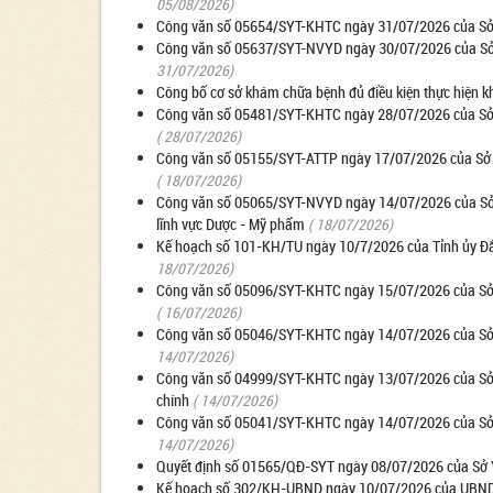
05/08/2026)
Công văn số 05654/SYT-KHTC ngày 31/07/2026 của Sở Y t
Công văn số 05637/SYT-NVYD ngày 30/07/2026 của Sở Y t
31/07/2026)
Công bố cơ sở khám chữa bệnh đủ điều kiện thực hiện k
Công văn số 05481/SYT-KHTC ngày 28/07/2026 của Sở Y tế
( 28/07/2026)
Công văn số 05155/SYT-ATTP ngày 17/07/2026 của Sở Y 
( 18/07/2026)
Công văn số 05065/SYT-NVYD ngày 14/07/2026 của Sở Y 
lĩnh vực Dược - Mỹ phẩm
( 18/07/2026)
Kế hoạch số 101-KH/TU ngày 10/7/2026 của Tỉnh ủy Đắk
18/07/2026)
Công văn số 05096/SYT-KHTC ngày 15/07/2026 của Sở Y tế
( 16/07/2026)
Công văn số 05046/SYT-KHTC ngày 14/07/2026 của Sở Y
14/07/2026)
Công văn số 04999/SYT-KHTC ngày 13/07/2026 của Sở Y 
chính
( 14/07/2026)
Công văn số 05041/SYT-KHTC ngày 14/07/2026 của Sở Y
14/07/2026)
Quyết định số 01565/QĐ-SYT ngày 08/07/2026 của Sở Y t
Kế hoạch số 302/KH-UBND ngày 10/07/2026 của UBND tỉn