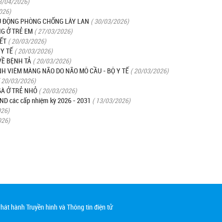
3/04/2026)
026)
CHỦ ĐỘNG PHÒNG CHỐNG LÂY LAN
( 30/03/2026)
G Ở TRẺ EM
( 27/03/2026)
ẾT
( 20/03/2026)
 Y TẾ
( 20/03/2026)
VỀ BỆNH TẢ
( 20/03/2026)
H VIÊM MÀNG NÃO DO NÃO MÔ CẦU - BỘ Y TẾ
( 20/03/2026)
( 20/03/2026)
À Ở TRẺ NHỎ
( 20/03/2026)
HĐND các cấp nhiệm kỳ 2026 - 2031
( 13/03/2026)
026)
026)
át hành Truyền hình và Thông tin điện tử