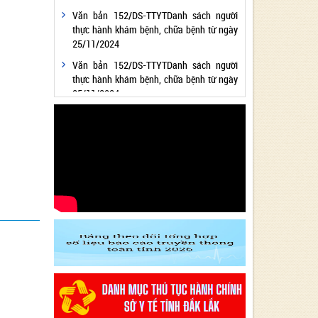
Văn bản 152/DS-TTYTDanh sách người
thực hành khám bệnh, chữa bệnh từ ngày
25/11/2024
Văn bản 152/DS-TTYTDanh sách người
thực hành khám bệnh, chữa bệnh từ ngày
25/11/2024
Văn bản 24/KH-SYTvề việc thực hiện
Chương trình hành động thực hiện Nghị
quyết số 01/NQ-CP ngày 05/01/2024 của
Chính phủ về nhiệm vụ, giải pháp chủ yếu
thực hiện Kế hoạch phát triển kinh tế - xã
hội và Dự toán ngân sách nhà nước năm
2024 - Lĩnh vực Y tế
Văn bản 24/KH-SYT về việc thực hiện
Chương trình hành động thực hiện Nghị
quyết số 01/NQ-CP ngày 05/01/2024 của
Chính phủ về nhiệm vụ, giải pháp chủ yếu
thực hiện Kế hoạch phát triển kinh tế - xã
hội và Dự toán ngân sách nhà nước năm
2024 - Lĩnh vực Y tế