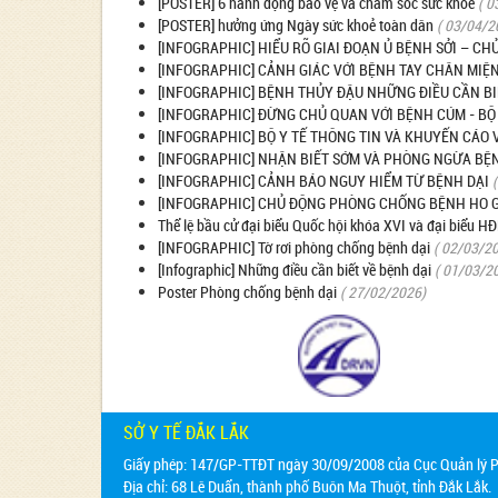
[POSTER] 6 hành động bảo vệ và chăm sóc sức khoẻ
( 0
[POSTER] hưởng ứng Ngày sức khoẻ toàn dân
( 03/04/2
[INFOGRAPHIC] HIỂU RÕ GIAI ĐOẠN Ủ BỆNH SỞI – 
[INFOGRAPHIC] CẢNH GIÁC VỚI BỆNH TAY CHÂN MIỆN
[INFOGRAPHIC] BỆNH THỦY ĐẬU NHỮNG ĐIỀU CẦN BI
[INFOGRAPHIC] ĐỪNG CHỦ QUAN VỚI BỆNH CÚM - BỘ
[INFOGRAPHIC] BỘ Y TẾ THÔNG TIN VÀ KHUYẾN CÁO 
[INFOGRAPHIC] NHẬN BIẾT SỚM VÀ PHÒNG NGỪA BỆN
[INFOGRAPHIC] CẢNH BÁO NGUY HIỂM TỪ BỆNH DẠI
[INFOGRAPHIC] CHỦ ĐỘNG PHÒNG CHỐNG BỆNH HO G
Thể lệ bầu cử đại biểu Quốc hội khóa XVI và đại biểu 
[INFOGRAPHIC] Tờ rơi phòng chống bệnh dại
( 02/03/2
[Infographic] Những điều cần biết về bệnh dại
( 01/03/2
Poster Phòng chống bệnh dại
( 27/02/2026)
SỞ Y TẾ ĐẮK LẮK
Giấy phép: 147/GP-TTĐT ngày 30/09/2008 của Cục Quản lý Ph
Địa chỉ:
68 Lê Duẩn, thành phố Buôn Ma Thuột, tỉnh Đắk Lắk.