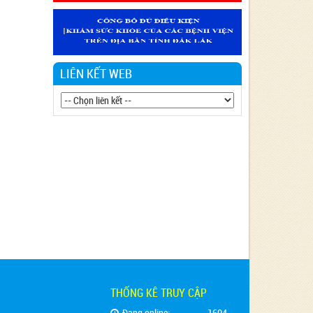
Văn bản 24/KH-SYT về việc thực hiện
Chương trình hành động thực hiện Nghị
quyết số 01/NQ-CP ngày 05/01/2024 của
Chính phủ về nhiệm vụ, giải pháp chủ yếu
thực hiện Kế hoạch phát triển kinh tế - xã
LIÊN KẾT WEB
hội và Dự toán ngân sách nhà nước năm
2024 - Lĩnh vực Y tế
Văn bản 90/KH-BCĐ-PH06 thực hiện
chiến lược Quốc gia về phòng, chống tác
hại của Thuốc lá đến năm 2030.
Văn bản 27/KH-SYT thực hiện Nghị quyết
số 01/NQ-CP ngày 06/01/2023 của Chính
phủ về nhiệm vụ, giải pháp chủ yếu thực
hiện kế hoạch phát triển kinh tế - xã hội,
Dự toán ngân sách nhà nước và cải thiện
môi trường kinh doanh, nâng cao năng lực
cạnh tranh quốc gia năm 2023 Lĩnh vực Y
tế
THỐNG KÊ TRUY CẬP
Đang online:
1604