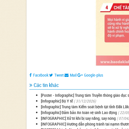
Facebook
Tweet
Mail
Google-plus
Các tin khác
[Poster - Infographic] Trung tâm Truyền thông giáo dục
[Infographic] Bộ Y tế
( 31/12/2026)
[Infographic] Trung tâm Kiểm soát bệnh tật tỉnh Đắk Lắk
[Infographic] Đảm bảo An toàn vệ sinh Lao động
( 22/0
[INFOGRAPHIC] Xử trí khi bị say nắng, say nóng
( 07/04
[INFOGRAPHIC] Hướng dẫn phòng tránh tai nạmn thương