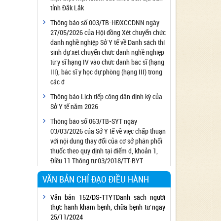
tỉnh Đắk Lắk
Công bố đủ điều kiện cung cấp dịch vụ diệt
côn trùng, diệt khuẩn bằng chế phẩm
Thông báo số 003/TB-HĐXCCDNN ngày
27/05/2026 của Hội đồng Xét chuyển chức
Công bố cơ sở đủ điều kiện quan trắc môi
danh nghề nghiệp Sở Y tế về Danh sách thí
trường lao động
sinh dự xét chuyển chức danh nghề nghiệp
Công bố hồ sơ về trang thiết bị y tế
từ y sĩ hạng IV vào chức danh bác sĩ (hạng
Công bố cơ sở đủ điều kiện tiêm chủng
III), bác sĩ y học dự phòng (hạng III) trong
các đ
Cơ sở Massage đủ điều kiện hoạt động
Thông báo Lịch tiếp công dân định kỳ của
Cơ sở thẩm mỹ đủ điều kiện hoạt động
Sở Y tế năm 2026
Thông báo số 063/TB-SYT ngày
03/03/2026 của Sở Y tế về việc chấp thuận
với nội dung thay đổi của cơ sở phân phối
thuốc theo quy định tại điểm d, khoản 1,
Điều 11 Thông tư 03/2018/TT-BYT
VĂN BẢN CHỈ ĐẠO ĐIỀU HÀNH
Văn bản 152/DS-TTYTDanh sách người
thực hành khám bệnh, chữa bệnh từ ngày
25/11/2024