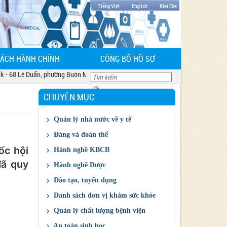
Tiếng Việt
English
Klei Ede
CÁCH HÀNH CHÍNH
CÔNG BỐ HỒ SƠ
68 Lê Duẩn, phường Buôn Ma Thuột, tỉnh Đắk Lắk
CHUYÊN MỤC
Quản lý nhà nước về y tế
Chỉ đạo điều hành của ngành
Đảng và đoàn thể
Giá thuốc và dịch vụ
Công đoàn
ốc hội
Hành nghề KBCB
Kết quả đấu thầu
đã quy
Đảng
Cấp CCHN KBCB
Hành nghề Dược
Đoàn Thanh niên
Cấp GPHĐ KBCB
Giấy phép ĐĐK KD thuốc
Đào tạo, tuyển dụng
Kế hoạch HD thực hành cấp CCHN KBCB
Quản lý Dược
Thông tin đào tạo, tuyển sinh
Danh sách đơn vị khám sức khỏe
Danh sách đăng ký hành nghề tại cơ sở
Cấp chứng chỉ hành nghề Dược
Thông tin tuyển dụng
DS khám sức khỏe
Quản lý chất lượng bệnh viện
KBCB
Báo cáo đánh giá chất lượng bệnh viện
An toàn sinh học