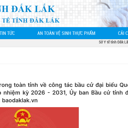
TIN TỨC
AN TOÀN VỆ SINH THỰC PHẨM
CẢI 
Sở Y tế tỉnh Đắk Lắk - 
rong toàn tỉnh về công tác bầu cử đại biểu Qu
p nhiệm kỳ 2026 - 2031, Ủy ban Bầu cử tỉnh 
: baodaklak.vn